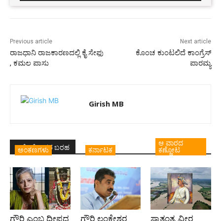
Previous article
Next article
ರಾಜಧಾನಿ ರಾಜಕಾರಣದಲ್ಲಿ ಕೈ ಸೇಫು
ಕೊಂಚ ಕುಂಟಲಿದೆ ಕಾಂಗ್ರೆಸ್
, ಕಮಲ ಪಾಸು
ಪಾರಮ್ಯ
Girish MB
ಆ ವಾರದ
ಇದೇ ಲೇಖಕರ ಬರಹ
ಅಂಕಣಗಳು
ಕರ್ನಾಟಕ
ಕಣ್ಣೋಟ
ಗೌರಿ ಎಂಬ ದೀಪದ
ಗೌರಿ ಲಂಕೇಶರ
ಸ್ವಾತಂತ್ರ್ಯವೀರ