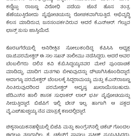
ಕಣ್ಣಿಟ್ಟು ರಾಜಣ್ಣ ವಿರೋಧಿ ಪಡೆಯ ಜೊತೆ ಹೊಸ ತಂತ್ರ
ಹೆಣೆಯುತ್ತಿರೋದು ಪೈಪೋಟಿಯನ್ನು ರೋಚಕವಾಗಿಸುತ್ತಿದೆ. ಅಭಿವೃದ್ಧಿ
ಕೆಲಸ ಮಾಡಿರುವ, ಜನಸಂಪರ್ಕವಿರುವ ಆದರೆ ಕೆ.ಎನ್.ಆರ್. ಗೆಲ್ಲುವ
ಛಾನ್ಸ್ ತುಸು ಜಾಸ್ತಿಯಿದೆ.
ಕೊರಟಗೆರೆಯಲ್ಲಿ ಅನಿರೀಕ್ಷಿತ ಸೋಲುಕಂಡಿದ್ದ ಕೆಪಿಸಿಸಿ ಅಧ್ಯಕ್ಷ
ಡಾ.ಜಿ.ಪರಮೇಶ್ವರ್ ಈ ಸಲ ಸಖತ್ ತಾಲೀಮು ನಡೆಸಿದ್ದರು. ಆದರೆ ಅವರ
ಬೆಂಬಲಿಗರು ದಲಿತ ಕವಿ ಕೆ.ಬಿ.ಸಿದ್ದಯ್ಯನವರ ಮೇಲೆ ಪುಂಡಾಟಿಕೆ
ಮಾಡಿದ್ದು, ಮಾದಿಗ ಮತಗಳು ಬೀಳುವುದನ್ನು ಡೌಟಾಗಿಸಿಕೊಂಡಿದ್ದಾರೆ.
ಆದಾಗ್ಯೂ ಪರಮೇಶ್ವರ್ ಬೆಂಬಲಕ್ಕೆ ಸಿದ್ದರಾಮಯ್ಯ ಮತ್ತು ಕೆ.ಎನ್.ರಾಜಣ್ಣ
ನಿಂತಿರುವುದರಿಂದ ಪರಮೇಶ್ವರ್ ಅದೃಷ್ಟ ಖುಲಾಯಿಸಬಹುದು.
ಜೆಡಿಎಸ್‍ನ ಹಾಲಿ ಶಾಸಕ ಸುಧಾಕರ್ ಲಾಲ್ ಭರ್ತಿ ಪೈಪೋಟಿಯನ್ನು
ನೀಡುತ್ತಿದ್ದಾರೆ. ಬಿಜೆಪಿಗೆ ಇಲ್ಲಿ ಬೇಸ್ ಇಲ್ಲ. ಹಾಗಾಗಿ ಆ ಪಕ್ಷದ
ವೈ.ಎಚ್.ಹುಚ್ಚಯ್ಯ ನೆಪ ಮಾತ್ರಕ್ಕೆ ಕಣದಲ್ಲಿದ್ದಾರೆ.
ಚಿಕ್ಕನಾಯಕನಹಳ್ಳಿಯಲ್ಲಿ ಬಿಜೆಪಿ ಮತ್ತು ಕಾಂಗ್ರೆಸ್‍ನಲ್ಲಿ ಟಿಕೆಟ್ ಗೊಂದಲ
ಈಗಲೂ ತಣ್ಣಗಾಗಿಲ್ಲ. ಕೈ ಟಿಕೆಟ್‍ಗೆ ಸಾಸಲು ಸತೀಶ್ ಪ್ರಯತ್ನಿಸಿದ್ದರು.