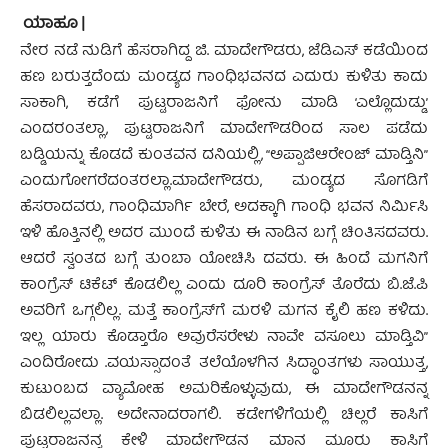
ಯಾಹೂ |
ನೇರ ನಡೆ ನುಡಿಗೆ ಹೆಸರಾಗಿದ್ದ ಜಿ. ಮಾದೇಗೌಡರು, ಜೆಡಿಎಸ್ ಕಡೆಯಿಂದ
ಹಣ ಬರುತ್ತದೆಂದು ಮಂಡ್ಯದ ಗಾಂಧಿಭವನದ ಎದುರು ಕುಳಿತು ಕಾದು
ಸಾಕಾಗಿ, ಕಡೆಗೆ ಪುಟ್ಟರಾಜನಿಗೆ ಫೋನು ಮಾಡಿ ‘ಎಲ್ಲೊದುಡ್ಡು’
ಎಂದರಂತಲ್ಲಾ, ಪುಟ್ಟರಾಜನಿಗೆ ಮಾದೇಗೌಡರಿಂದ ಸಾಲ ಪಡೆದು
ಬಡ್ಡಿಯನ್ನು ಕೊಡದೆ ಕುಂತವನ ದನಿಯಲ್ಲಿ, “ಅಪ್ಪಾಜಿಆರೇಂಜ್ ಮಾಡ್ತಿನಿ”
ಎಂದುಗೋಗರೆದಂತರಲ್ಲಾ.ಮಾದೇಗೌಡರು, ಮಂಡ್ಯದ ಸೊಗಡಿಗೆ
ಹೆಸರಾದವರು, ಗಾಂಧಿಮಾರ್ಗಿ ಬೇರೆ, ಅದಕ್ಕಾಗಿ ಗಾಂಧಿ ಭವನ ನಿರ್ಮಿಸಿ
ಇಳಿ ಹೊತ್ತಿನಲ್ಲಿ ಅದರ ಮುಂದೆ ಕುಳಿತು ಈ ನಾಡಿನ ಬಗ್ಗೆ ಚಿಂತಿಸದವರು.
ಆದರೆ ಸ್ವಂತದ ಬಗ್ಗೆ ತುಂಬಾ ಯೋಚಿಸಿ ದವರು. ಈ ಹಿಂದೆ ಮಗನಿಗೆ
ಕಾಂಗ್ರೆಸ್ ಟಿಕೆಟ್ ಕೊಡಲಿಲ್ಲ ಎಂದು ದೂರಿ ಕಾಂಗ್ರೆಸ್ ತೊರೆದು ಬಿ.ಜೆ.ಪಿ
ಅವರಿಗೆ ಒಗ್ಗಲಿಲ್ಲ. ಮತ್ತೆ ಕಾಂಗ್ರೆಸ್‍ಗೆ ಮರಳಿ ಮಗನ ಕೈಲಿ ಹಣ ಕಳಿದು.
ಇಲ್ಲ ಯಾರು ಕೊಡ್ತಾರೊ ಅವುರೆಸರೇಳು ನಾವೇ ವಸೂಲು ಮಾಡ್ತಿವಿ”
ಎಂದಿರೋದು .ವಯಸ್ಸಾದಂತೆ ತಲೆಯೊಳಗಿನ ಸಿದ್ಧಾಂತಗಳು ಸಾಯುತ್ತ,
ಕುಟುಂಬದ ವ್ಯಾಮೋಹ ಅಮರಿಕೊಳ್ಳುವುದು, ಈ ಮಾದೇಗೌಡನನ್ನ
ಬಿಡಲಿಲ್ಲವಲ್ಲಾ. ಅದೇನಾದರಾಗಲಿ. ಕಡೇಗಳಿಗೆಯಲ್ಲಿ ಚಿಲ್ಲರೆ ಕಾಸಿಗೆ
ಪುಟ್ಟರಾಜನನ್ನ ಕೇಳಿ ಮಾದೇಗೌಡನ ಮಾನ ಮೂರು ಕಾಸಿಗೆ