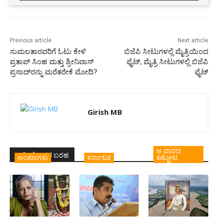
Previous article
Next article
ಸುಮಲತಾರವರಿಗೆ ಓಟು ಕೇಳಿ
ಬಿಜೆಪಿ ಸೀಟುಗಳಲ್ಲಿ ಮೈತ್ರಿಯಿಂದ
ಪ್ರತಾಪ್ ಸಿಂಹ ಮತ್ತು ಶ್ರೀನಿವಾಸ್
ಫೈಟ್, ಮೈತ್ರಿ ಸೀಟುಗಳಲ್ಲಿ ಬಿಜೆಪಿ
ಪ್ರಸಾದ್‍ರನ್ನು ಮರೆತರೇಕೆ ಮೋದಿ?
ಫೈಟ್
Girish MB
ಆ ವಾರದ
ಇದೇ ಲೇಖಕರ ಬರಹ
ಅಂಕಣಗಳು
ಕರ್ನಾಟಕ
ಕಣ್ಣೋಟ