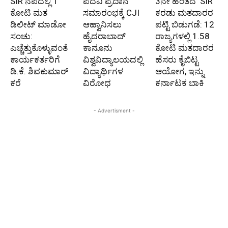
SIR ನೆಪದಲ್ಲಿ 1
ಪದವಿ ಪ್ರದಾನ
3ನೇ ಹಂತದ ‘SIR’
ಕೋಟಿ ಮತ
ಸಮಾರಂಭಕ್ಕೆ CJI
ಕರಡು ಮತದಾರರ
ಡಿಲೀಟ್ ಮಾಡೋ
ಆಹ್ವಾನಿಸಲು
ಪಟ್ಟಿ ಬಿಡುಗಡೆ: 12
ಸಂಚು:
ಹೈದರಾಬಾದ್
ರಾಜ್ಯಗಳಲ್ಲಿ 1.58
ಎಚ್ಚೆತ್ತುಕೊಳ್ಳುವಂತೆ
ಕಾನೂನು
ಕೋಟಿ ಮತದಾರರ
ಕಾರ್ಯಕರ್ತರಿಗೆ
ವಿಶ್ವವಿದ್ಯಾಲಯದಲ್ಲಿ
ಹೆಸರು ಕೈಬಿಟ್ಟ
ಡಿ.ಕೆ. ಶಿವಕುಮಾರ್
ವಿದ್ಯಾರ್ಥಿಗಳ
ಆಯೋಗ, ಇನ್ನು
ಕರೆ
ವಿರೋಧ
ಕರ್ನಾಟಕ ಬಾಕಿ
- Advertisment -