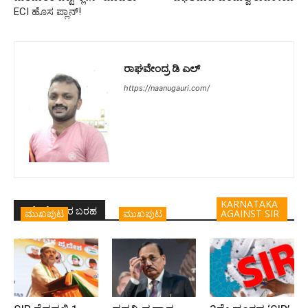
ECI ಹೊಸ ಪ್ಲಾನ್!
ರಾಘವೇಂದ್ರ ಡಿ ಎಲ್
https://naanugauri.com/
KARNATAKA
ಇದೇ ಲೇಖಕರ ಬರಹ
ಮುಖಪುಟ
ಮುಖಪುಟ
AGAINST SIR