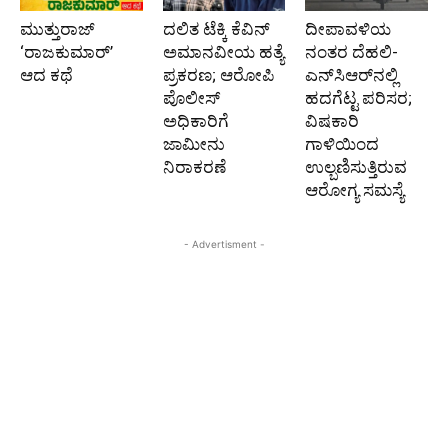
ಮುತ್ತುರಾಜ್
ದಲಿತ ಟೆಕ್ಕಿ ಕೆವಿನ್
ದೀಪಾವಳಿಯ
‘ರಾಜಕುಮಾರ್‍’
ಅಮಾನವೀಯ ಹತ್ಯೆ
ನಂತರ ದೆಹಲಿ-
ಆದ ಕಥೆ
ಪ್ರಕರಣ; ಆರೋಪಿ
ಎನ್‌ಸಿಆರ್‌ನಲ್ಲಿ
ಪೊಲೀಸ್‌
ಹದಗೆಟ್ಟ ಪರಿಸರ;
ಅಧಿಕಾರಿಗೆ
ವಿಷಕಾರಿ
ಜಾಮೀನು
ಗಾಳಿಯಿಂದ
ನಿರಾಕರಣೆ
ಉಲ್ಬಣಿಸುತ್ತಿರುವ
ಆರೋಗ್ಯ ಸಮಸ್ಯೆ
- Advertisment -