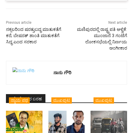
Previous article
Next article
ನಕ್ಸಲರಿಂದ ಷರತ್ತುಬದ್ಧ ಮಾತುಕತೆಗೆ
ಮಣಿಪುರದಲ್ಲಿ ರಾಷ್ಟ್ರಪತಿ ಆಳ್ವಿಕೆ:
ಕರೆ; ಬೇಷರತ್ ಶಾಂತಿ ಮಾತುಕತೆಗೆ
ಮುಂಜಾನೆ 3 ಗಂಟೆಗೆ
ಸಿದ್ಧ ಎಂದ ಸರಕಾರ
ಲೋಕಸಭೆಯಲ್ಲಿ ನಿರ್ಣಯ
ಅಂಗೀಕಾರ
ನಾನು ಗೌರಿ
ಇದೇ ಲೇಖಕರ ಬರಹ
ನ್ಯಾಯ ಪಥ
ಮುಖಪುಟ
ಮುಖಪುಟ