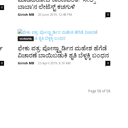
ಬಾಬಾ’ನ ಲೇಟೆಸ್ಟ್ ಕಚಗುಳಿ
0
Girish MB
-
20 June 2019, 12:48 PM
0
ಅಂಕಣಗಳು
ಚೇ
ಫೇಕು ಪತ್ರ: ಪೋಸ್ಟ್ಕಾರ್ಡಿನ ಮಹೇಶ ಹೆಗೆಡೆ
ವಿಚಾರಣೆ ಬಾಯಿಬಡುಕಿ ಶೃತಿ ಬೆಳ್ಳಕ್ಕಿ ಬಂಧನ
Girish MB
-
25 April 2019, 8:10 AM
0
0
Page 58 of 58