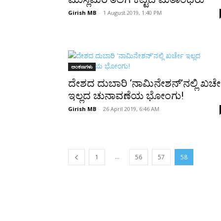
Girish MB
-
1 August 2019, 1:40 PM
ಅಂಕಣಗಳು
ದೇಶದ ದುಬಾರಿ ‘ನಾಮಿನೇಶನ್’ನಲ್ಲಿ ಖರ್
ಇಲ್ಲದ ಚುನಾವಣೆಯ ಭೋಂಗು!
Girish MB
-
26 April 2019, 6:46 AM
...
1
56
57
58