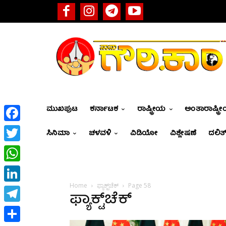
ಮುಖಪುಟ
ಕರ್ನಾಟಕ
ರಾಷ್ಟ್ರೀಯ
ಅಂತಾರಾಷ್ಟ್ರ
Facebook
ಸಿನಿಮಾ
ಚಳವಳಿ
ವಿಡಿಯೋ
ವಿಶ್ಲೇಷಣೆ
ದಲಿತ್
Twitter
WhatsApp
Home
ಫ್ಯಾಕ್ಟ್‌ಚೆಕ್
Page 58
LinkedIn
ಫ್ಯಾಕ್ಟ್‌ಚೆಕ್
Telegram