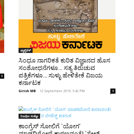
ಫ್ಯಾಕ್ಟ್‌ಚೆಕ್
ಸಿಂಧೂ ನಾಗರಿಕತೆ ಕುರಿತ ವಿಜ್ಞಾನದ ಹೊಸ
ಸಂಶೋಧನೆಗಳೂ… ಸತ್ಯ ತಿರುಚುವ
ಪತ್ರಿಕೆಗಳೂ… ಸುಳ್ಳು ಹೇಳಿತೇಕೆ ವಿಜಯ
0
ಕರ್ನಾಟಕ
Girish MB
-
12 September 2019, 5:42 PM
0
ನಿಜವೋ ಸುಳ್ಳೋ
ಕಾಂಗ್ರೆಸ್ ಸೋಲಿಗೆ `ಯೋಗ’
ಮಾಡದಿರೋದೆ ಕಾರಣವಂತೆ! `ಸೇಲ್ಸ್