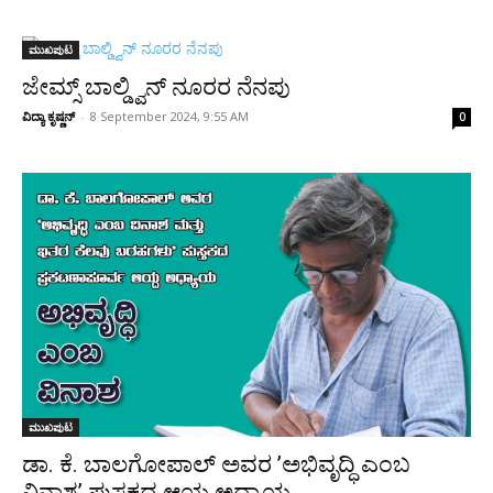
ಮುಖಪುಟ
ಜೇಮ್ಸ್ ಬಾಲ್ಡ್ವಿನ್ ನೂರರ ನೆನಪು
ವಿದ್ಯಾ ಕೃಷ್ಣನ್
-
8 September 2024, 9:55 AM
0
ಮುಖಪುಟ
ಡಾ. ಕೆ. ಬಾಲಗೋಪಾಲ್ ಅವರ ’ಅಭಿವೃದ್ಧಿ ಎಂಬ
ವಿನಾಶ’ ಪುಸ್ತಕದ ಆಯ್ದ ಅಧ್ಯಾಯ