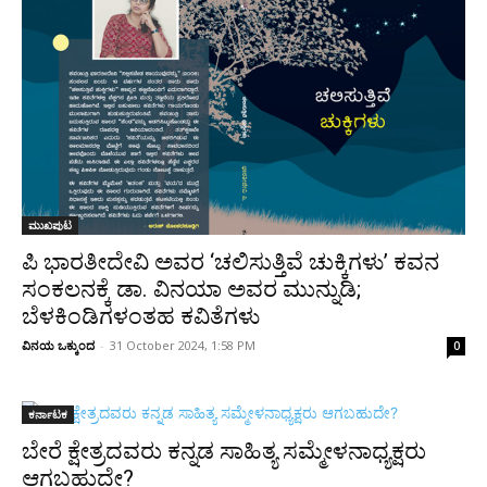
ಮುಖಪುಟ
ಪಿ ಭಾರತೀದೇವಿ ಅವರ ‘ಚಲಿಸುತ್ತಿವೆ ಚುಕ್ಕಿಗಳು’ ಕವನ
ಸಂಕಲನಕ್ಕೆ ಡಾ. ವಿನಯಾ ಅವರ ಮುನ್ನುಡಿ;
ಬೆಳಕಿಂಡಿಗಳಂತಹ ಕವಿತೆಗಳು
ವಿನಯ ಒಕ್ಕುಂದ
-
31 October 2024, 1:58 PM
0
ಕರ್ನಾಟಕ
ಬೇರೆ ಕ್ಷೇತ್ರದವರು ಕನ್ನಡ ಸಾಹಿತ್ಯ ಸಮ್ಮೇಳನಾಧ್ಯಕ್ಷರು
ಆಗಬಹುದೇ?