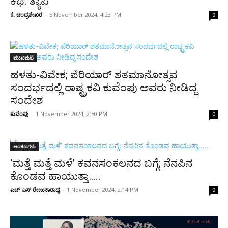
ಕಥೆ: ತ್ಯಾಪೆ
ಕೆ. ಚಂದ್ರಶೇಖರ
-
5 November 2024, 4:23 PM
0
ಮುಖಪುಟ
ಹಳತು-ವಿವೇಕ; ಪೆರಿಯಾರ್ ಶತಮಾನೋತ್ಸವ
ಸಂದರ್ಭದಲ್ಲಿ ರಾಷ್ಟ್ರಕವಿ ಕುವೆಂಪು ಅವರು ನೀಡಿದ್ದ
ಸಂದೇಶ
ಕುವೆಂಪು
-
1 November 2024, 2:50 PM
0
ಅಂಕಣಗಳು
‘ಮತ್ತೆ ಮತ್ತೆ ಮಳೆ’ ಕವನಸಂಕಲನದ ಬಗ್ಗೆ; ನೆನಪಿನ
ಕೊಂಡವ ಹಾಯುತ್ತಾ…..
ಎಚ್ ಎಸ್ ರೇಣುಕಾರಾಧ್ಯ
-
1 November 2024, 2:14 PM
0