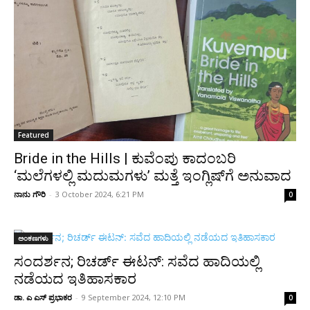
Featured
Bride in the Hills | ಕುವೆಂಪು ಕಾದಂಬರಿ
‘ಮಲೆಗಳಲ್ಲಿ ಮದುಮಗಳು’ ಮತ್ತೆ ಇಂಗ್ಲಿಷ್‌ಗೆ ಅನುವಾದ
ನಾನು ಗೌರಿ
-
3 October 2024, 6:21 PM
0
ಅಂಕಣಗಳು
ಸಂದರ್ಶನ; ರಿಚರ್ಡ್ ಈಟನ್: ಸವೆದ ಹಾದಿಯಲ್ಲಿ
ನಡೆಯದ ಇತಿಹಾಸಕಾರ
ಡಾ. ಎ ಎಸ್ ಪ್ರಭಾಕರ
-
9 September 2024, 12:10 PM
0