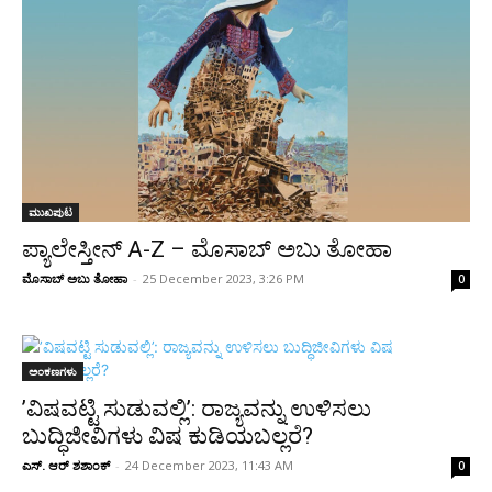
ಮುಖಪುಟ
ಪ್ಯಾಲೇಸ್ತೀನ್ A-Z – ಮೊಸಾಬ್ ಅಬು ತೋಹಾ
ಮೊಸಾಬ್ ಅಬು ತೋಹಾ
-
25 December 2023, 3:26 PM
0
ಅಂಕಣಗಳು
’ವಿಷವಟ್ಟಿ ಸುಡುವಲ್ಲಿ’: ರಾಜ್ಯವನ್ನು ಉಳಿಸಲು
ಬುದ್ಧಿಜೀವಿಗಳು ವಿಷ ಕುಡಿಯಬಲ್ಲರೆ?
ಎಸ್. ಆರ್ ಶಶಾಂಕ್
-
24 December 2023, 11:43 AM
0