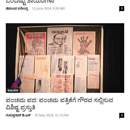
ಒಂದಿಷ್ಟು ಶಾಯರಿಗಳು
ಚಿದಂಬರ ನರೇಂದ್ರ
-
12 June 2024, 9:28 AM
0
ಕರ್ನಾಟಕ
ಪಂಚಮ ಪದ: ಪಂಚಮ ಪತ್ರಿಕೆಗೆ ಗೌರವ ಸಲ್ಲಿಸುವ
ವಿಶಿಷ್ಟ ಪ್ರಸ್ತುತಿ
ಗುರುಪ್ರಸಾದ್ ಡಿ.ಎನ್
-
10 May 2024, 12:16 PM
0