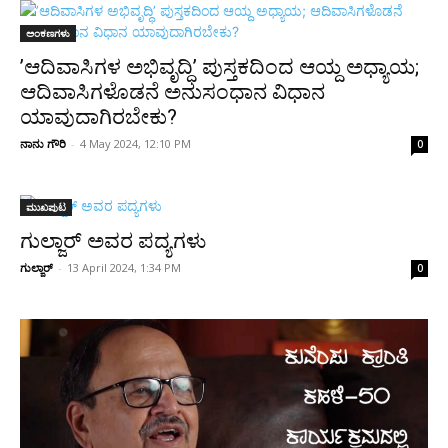
ಅಂಕಣಗಳು
’ಆದಿವಾಸಿಗಳ ಅಭಿವೃದ್ಧಿ’ ಪುಸ್ತಕದಿಂದ ಆಯ್ದ ಅಧ್ಯಾಯ;
ಆದಿವಾಸಿಗಳೊಡನೆ ಅನುಸಂಧಾನ ವಿಧಾನ
ಯಾವುದಾಗಿರಬೇಕು?
ನಾನು ಗೌರಿ
-
4 May 2024, 12:10 PM
0
ಮುಖಪುಟ
ಗುಲ್ಜಾರ್ ಅವರ ಪದ್ಯಗಳು
ಗುಲ್ಜಾರ್
-
13 April 2024, 1:34 PM
0