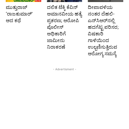
ಮುತ್ತುರಾಜ್
ದಲಿತ ಟೆಕ್ಕಿ ಕೆವಿನ್
ದೀಪಾವಳಿಯ
‘ರಾಜಕುಮಾರ್‍’
ಅಮಾನವೀಯ ಹತ್ಯೆ
ನಂತರ ದೆಹಲಿ-
ಆದ ಕಥೆ
ಪ್ರಕರಣ; ಆರೋಪಿ
ಎನ್‌ಸಿಆರ್‌ನಲ್ಲಿ
ಪೊಲೀಸ್‌
ಹದಗೆಟ್ಟ ಪರಿಸರ;
ಅಧಿಕಾರಿಗೆ
ವಿಷಕಾರಿ
ಜಾಮೀನು
ಗಾಳಿಯಿಂದ
ನಿರಾಕರಣೆ
ಉಲ್ಬಣಿಸುತ್ತಿರುವ
ಆರೋಗ್ಯ ಸಮಸ್ಯೆ
- Advertisment -