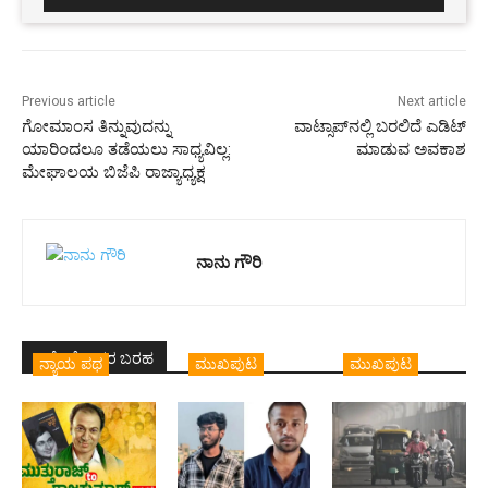
Previous article
Next article
ಗೋಮಾಂಸ ತಿನ್ನುವುದನ್ನು
ವಾಟ್ಸಾಪ್‌ನಲ್ಲಿ ಬರಲಿದೆ ಎಡಿಟ್
ಯಾರಿಂದಲೂ ತಡೆಯಲು ಸಾಧ್ಯವಿಲ್ಲ:
ಮಾಡುವ ಅವಕಾಶ
ಮೇಘಾಲಯ ಬಿಜೆಪಿ ರಾಜ್ಯಾಧ್ಯಕ್ಷ
ನಾನು ಗೌರಿ
ಇದೇ ಲೇಖಕರ ಬರಹ
ನ್ಯಾಯ ಪಥ
ಮುಖಪುಟ
ಮುಖಪುಟ