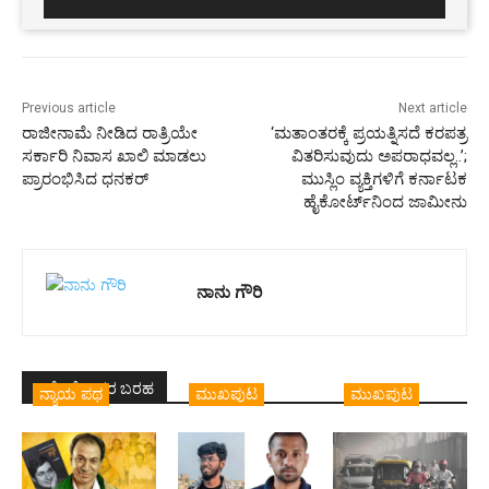
Previous article
Next article
ರಾಜೀನಾಮೆ ನೀಡಿದ ರಾತ್ರಿಯೇ
‘ಮತಾಂತರಕ್ಕೆ ಪ್ರಯತ್ನಿಸದೆ ಕರಪತ್ರ
ಸರ್ಕಾರಿ ನಿವಾಸ ಖಾಲಿ ಮಾಡಲು
ವಿತರಿಸುವುದು ಅಪರಾಧವಲ್ಲ..’;
ಪ್ರಾರಂಭಿಸಿದ ಧನಕರ್
ಮುಸ್ಲಿಂ ವ್ಯಕ್ತಿಗಳಿಗೆ ಕರ್ನಾಟಕ
ಹೈಕೋರ್ಟ್‌ನಿಂದ ಜಾಮೀನು
ನಾನು ಗೌರಿ
ಇದೇ ಲೇಖಕರ ಬರಹ
ನ್ಯಾಯ ಪಥ
ಮುಖಪುಟ
ಮುಖಪುಟ