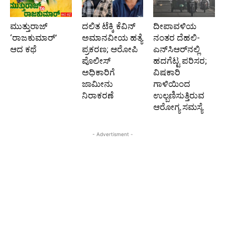
ಮುತ್ತುರಾಜ್
ದಲಿತ ಟೆಕ್ಕಿ ಕೆವಿನ್
ದೀಪಾವಳಿಯ
‘ರಾಜಕುಮಾರ್‍’
ಅಮಾನವೀಯ ಹತ್ಯೆ
ನಂತರ ದೆಹಲಿ-
ಆದ ಕಥೆ
ಪ್ರಕರಣ; ಆರೋಪಿ
ಎನ್‌ಸಿಆರ್‌ನಲ್ಲಿ
ಪೊಲೀಸ್‌
ಹದಗೆಟ್ಟ ಪರಿಸರ;
ಅಧಿಕಾರಿಗೆ
ವಿಷಕಾರಿ
ಜಾಮೀನು
ಗಾಳಿಯಿಂದ
ನಿರಾಕರಣೆ
ಉಲ್ಬಣಿಸುತ್ತಿರುವ
ಆರೋಗ್ಯ ಸಮಸ್ಯೆ
- Advertisment -