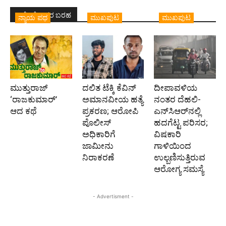
ಇದೇ ಲೇಖಕರ ಬರಹ
ನ್ಯಾಯ ಪಥ
ಮುಖಪುಟ
ಮುಖಪುಟ
ಮುತ್ತುರಾಜ್
ದಲಿತ ಟೆಕ್ಕಿ ಕೆವಿನ್
ದೀಪಾವಳಿಯ
‘ರಾಜಕುಮಾರ್‍’
ಅಮಾನವೀಯ ಹತ್ಯೆ
ನಂತರ ದೆಹಲಿ-
ಆದ ಕಥೆ
ಪ್ರಕರಣ; ಆರೋಪಿ
ಎನ್‌ಸಿಆರ್‌ನಲ್ಲಿ
ಪೊಲೀಸ್‌
ಹದಗೆಟ್ಟ ಪರಿಸರ;
ಅಧಿಕಾರಿಗೆ
ವಿಷಕಾರಿ
ಜಾಮೀನು
ಗಾಳಿಯಿಂದ
ನಿರಾಕರಣೆ
ಉಲ್ಬಣಿಸುತ್ತಿರುವ
ಆರೋಗ್ಯ ಸಮಸ್ಯೆ
- Advertisment -