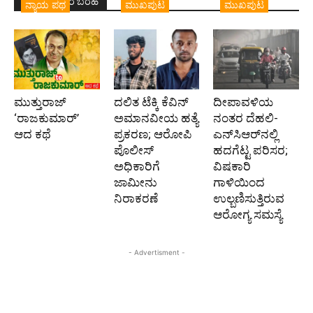
ಇದೇ ಲೇಖಕರ ಬರಹ
ನ್ಯಾಯ ಪಥ
ಮುಖಪುಟ
ಮುಖಪುಟ
ಮುತ್ತುರಾಜ್
ದಲಿತ ಟೆಕ್ಕಿ ಕೆವಿನ್
ದೀಪಾವಳಿಯ
‘ರಾಜಕುಮಾರ್‍’
ಅಮಾನವೀಯ ಹತ್ಯೆ
ನಂತರ ದೆಹಲಿ-
ಆದ ಕಥೆ
ಪ್ರಕರಣ; ಆರೋಪಿ
ಎನ್‌ಸಿಆರ್‌ನಲ್ಲಿ
ಪೊಲೀಸ್‌
ಹದಗೆಟ್ಟ ಪರಿಸರ;
ಅಧಿಕಾರಿಗೆ
ವಿಷಕಾರಿ
ಜಾಮೀನು
ಗಾಳಿಯಿಂದ
ನಿರಾಕರಣೆ
ಉಲ್ಬಣಿಸುತ್ತಿರುವ
ಆರೋಗ್ಯ ಸಮಸ್ಯೆ
- Advertisment -