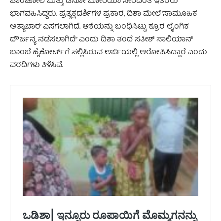
ಪಾಂಚೋಲಿ ಮತ್ತು ಡಿನೋ ಮೋರಿಯಾ ಸೇರಿದಂತೆ ಇತರರು
ಭಾಗವಹಿಸಿದ್ದರು. ಪ್ರತ್ಯಕ್ಷದರ್ಶಿಗಳ ಪ್ರಕಾರ, ದಿಶಾ ಮೇಲೆ ‘ಸಾಮೂಹಿಕ
ಅತ್ಯಾಚಾರ’ ಎಸಗಲಾಗಿದೆ. ಆಕೆಯನ್ನು ಬಂಧಿಸಿಟ್ಟು ಕ್ರೂರ ಲೈಂಗಿಕ
ದೌರ್ಜನ್ಯ ನಡೆಸಲಾಗಿದೆ” ಎಂದು ದಿಶಾ ತಂದೆ ಸತೀಶ್ ಸಾಲಿಯಾನ್
ಬಾಂಬೆ ಹೈಕೋರ್ಟ್‌ಗೆ ಸಲ್ಲಿಸಿರುವ ಅರ್ಜಿಯಲ್ಲಿ ಆರೋಪಿಸಿದ್ದಾರೆ ಎಂದು
ವರದಿಗಳು ತಿಳಿಸಿವೆ.