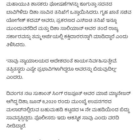
ಮಹಾಯುತಿ ಶಾಸಕರು ಘೋಷಣೆಗಳನ್ನು ಕೂಗುತ್ತಾ ಸದನದ
ಬಾವಿಗಿಳಿದು ದಿಶಾ ಸಾವಿನ ತನಿಖೆಗೆ ಒತ್ತಾಯಿಸಿದರು. ಗೃಹ ಖಾತೆ ಸಚಿವ
ಯೋಗೇಶ್ ಕದಮ್ ಅವರು, ಪ್ರಕರಣದ ಎಸ್‌ಐಟಿ ತನಿಖೆ ಇನ್ನೂ
ಮುಂದುವರೆದಿದೆ ಮತ್ತು ದಿಶಾ ಸಾಲಿಯಾನ್ ಅವರ ತಂದೆ ರಾಜ್ಯ
ಸರ್ಕಾರವನ್ನು ತಮ್ಮ ಅರ್ಜಿಯಲ್ಲಿ ಕಕ್ಷಿದಾರರನ್ನಾಗಿ ಮಾಡಿದ್ದಾರೆ ಎಂದು
ತಿಳಿಸಿದರು.
“ನಾವು ನ್ಯಾಯಾಲಯದ ಆದೇಶದಂತೆ ಕಾರ್ಯನಿರ್ವಹಿಸುತ್ತೇವೆ.
ತಪ್ಪಿತಸ್ಥರು ಎಷ್ಟೇ ಪ್ರಭಾವಿಗಳಾಗಿದ್ದರೂ ಅವರನ್ನು ಬಿಡುವುದಿಲ್ಲ”
ಎಂದರು.
ದಿವಂಗತ ನಟ ಸುಶಾಂತ್ ಸಿಂಗ್ ರಜಪೂತ್ ಅವರ ಮಾಜಿ ಮ್ಯಾನೇಜರ್
ಆಗಿದ್ದ ದಿಶಾ, ಜೂನ್ 8,2020 ರಂದು ಮುಂಬೈ ಉಪನಗರದ
ಮಲಾಡ್‌ನಲ್ಲಿರುವ ಬಹುಮಹಡಿ ಕಟ್ಟಡದ 14 ನೇ ಮಹಡಿಯಿಂದ ಬಿದ್ದು
ಸಾವನ್ನಪ್ಪಿದ್ದರು. ಪೊಲೀಸರು ಇದು ಆಕಸ್ಮಿಕ ಸಾವು ಎಂದು ವರದಿ
ನೀಡಿದ್ದಾರೆ.