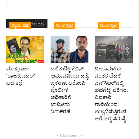
ಇದೇ ಲೇಖಕರ ಬರಹ
ನ್ಯಾಯ ಪಥ
ಮುಖಪುಟ
ಮುಖಪುಟ
ಮುತ್ತುರಾಜ್
ದಲಿತ ಟೆಕ್ಕಿ ಕೆವಿನ್
ದೀಪಾವಳಿಯ
‘ರಾಜಕುಮಾರ್‍’
ಅಮಾನವೀಯ ಹತ್ಯೆ
ನಂತರ ದೆಹಲಿ-
ಆದ ಕಥೆ
ಪ್ರಕರಣ; ಆರೋಪಿ
ಎನ್‌ಸಿಆರ್‌ನಲ್ಲಿ
ಪೊಲೀಸ್‌
ಹದಗೆಟ್ಟ ಪರಿಸರ;
ಅಧಿಕಾರಿಗೆ
ವಿಷಕಾರಿ
ಜಾಮೀನು
ಗಾಳಿಯಿಂದ
ನಿರಾಕರಣೆ
ಉಲ್ಬಣಿಸುತ್ತಿರುವ
ಆರೋಗ್ಯ ಸಮಸ್ಯೆ
- Advertisment -