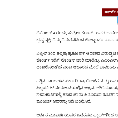
ನಾನುಗೌರಿ.ಕ
ಡಿಸೆಂಬರ್ 4 ರಂದು, ಸುಪ್ರೀಂ ಕೋರ್ಟ್ ಅವರ ಜಾಮೀನು ಅ
ಭ್ರಷ್ಟ ವ್ಯಕ್ತಿ. ನಿಮ್ಮ ನಿವೇಶನದಿಂದ ಕೋಟ್ಯಂತರ ರೂಪಾ
ಏಪ್ರಿಲ್ 30ರ ಕಲ್ಕತ್ತಾ ಹೈಕೋರ್ಟ್ ಆದೇಶದ ವಿರುದ್ಧ ಚ
ಕೋರ್ಟ್ ಇಡಿಗೆ ನೋಟಿಸ್ ಜಾರಿ ಮಾಡಿತ್ತು. ಪಿಎಂಎಲ್‌
ದಾಖಲಿಸಲಾಗಿದೆ ಎಂಬ ಆಧಾರದ ಮೇಲೆ ಜಾಮೀನು ನಿರ
ಪಶ್ಚಿಮ ಬಂಗಾಳದ ಸರ್ಕಾರಿ ಪ್ರಾಯೋಜಿತ ಮತ್ತು ಅನ
ಸಿಬ್ಬಂದಿಗಳ ನೇಮಕಾತಿಯಲ್ಲಿನ ಅಕ್ರಮಗಳಿಗೆ ಸಂಬಂ
ನೇಮಕಾತಿಗಳಲ್ಲಿ ಹಣದ ಜಾಡು ಹಿಡಿದಿರುವ ತನಿಖೆಗೆ 
ಮುಖರ್ಜಿ ಅವರನ್ನು ಇಡಿ ಬಂಧಿಸಿದೆ.
ಅರ್ಪಿತ ಮುಖರ್ಜಿಯವರ ಒಡೆತನದ ಫ್ಲಾಟ್‌ಗಳಿಂದ ಆಭರಣ