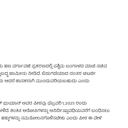
 Advertisement -
ರಮ ಹಣ ವರ್ಗಾವಣೆ ಪ್ರಕರಣದಲ್ಲಿ ಪಶ್ಚಿಮ ಬಂಗಾಳದ ಮಾಜಿ ಸಚಿವ
ತ್ತುಬದ್ಧ ಜಾಮೀನು ನೀಡಿದೆ. ಬಿಡುಗಡೆಯಾದ ನಂತರ ಚಟರ್ಜಿ
ಾರದು ಆದರೆ ಶಾಸಕರಾಗಿ ಮುಂದುವರಿಯಬಹುದು ಎಂದು
 ಹಗರಣ
್ ಭುಯಾನ್ ಅವರ ಪೀಠವು ಫೆಬ್ರವರಿ 1, 2025 ರಂದು
ಿದೆ. ಶಂಕಿತ ಆರೋಪಿಗಳನ್ನು ಅನಿರ್ದಿಷ್ಟಾವಧಿಯವರೆಗೆ ಬಂಧಿಸಲು
್ರಸ್ತರ ಹಕ್ಕುಗಳನ್ನು ಸಮತೋಲನಗೊಳಿಸಬೇಕು ಎಂದು ಪೀಠ ಈ ವೇಳೆ