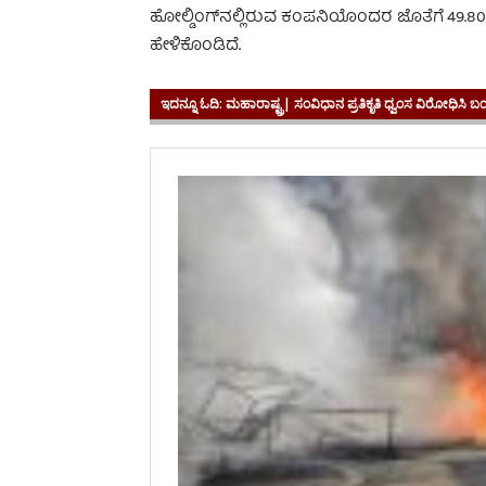
ಹೋಲ್ಡಿಂಗ್‌ನಲ್ಲಿರುವ ಕಂಪನಿಯೊಂದರ ಜೊತೆಗೆ 49
ಹೇಳಿಕೊಂಡಿದೆ.
ಇದನ್ನೂ ಓದಿ:
ಮಹಾರಾಷ್ಟ್ರ| ಸಂವಿಧಾನ ಪ್ರತಿಕೃತಿ ಧ್ವಂಸ ವಿರೋಧಿಸಿ ಬಂದ