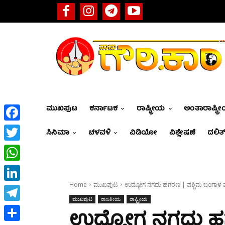
ಮುಖಪುಟ
ಕರ್ನಾಟಕ
ರಾಷ್ಟ್ರೀಯ
ಅಂತಾರಾಷ್ಟ್ರ
Facebook
ಸಿನಿಮಾ
ಚಳವಳಿ
ವಿಡಿಯೋ
ವಿಶ್ಲೇಷಣೆ
ದಲಿತ್
Twitter
WhatsApp
Home
ಮುಖಪುಟ
ಉದ್ಯೋಗ ನಗದು ಹಗರಣ | ಪಶ್ಚಿಮ ಬಂಗಾಳ ಮ
LinkedIn
ಮುಖಪುಟ
ರಾಜಕೀಯ
ರಾಷ್ಟ್ರೀಯ
Telegram
ಉದ್ಯೋಗ ನಗದು ಹಗ