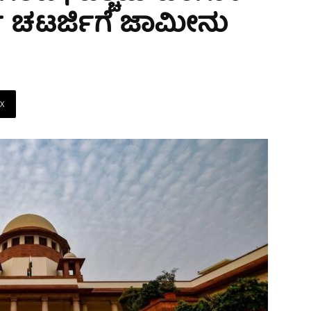
 ಚಟರ್ಜಿಗೆ ಜಾಮೀನು
X