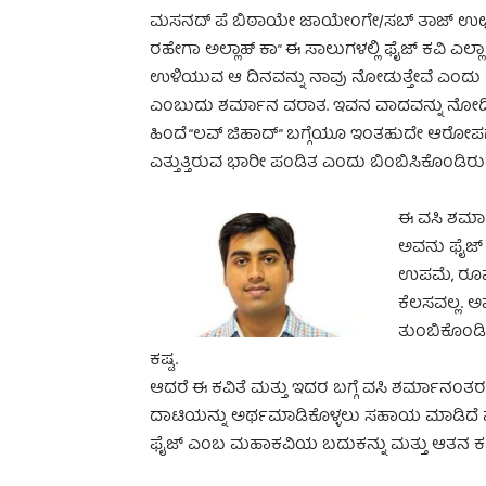
ಮಸನದ್ ಪೆ ಬಿಠಾಯೇ ಜಾಯೇಂಗೇ/ಸಬ್ ತಾಜ್ ಉಛಲೆ
ರಹೇಗಾ ಅಲ್ಲಾಹ್ ಕಾ” ಈ ಸಾಲುಗಳಲ್ಲಿ ಫೈಜ್ ಕವಿ ಎಲ್
ಉಳಿಯುವ ಆ ದಿನವನ್ನು ನಾವು ನೋಡುತ್ತೇವೆ ಎಂದು ಹೇ
ಎಂಬುದು ಶರ್ಮಾನ ವರಾತ. ಇವನ ವಾದವನ್ನು ನೋಡಿ ನ
ಹಿಂದೆ “ಲವ್ ಜಿಹಾದ್” ಬಗ್ಗೆಯೂ ಇಂತಹುದೇ ಆರೋಪಗಳನ್ನ
ಎತ್ತುತ್ತಿರುವ ಭಾರೀ ಪಂಡಿತ ಎಂದು ಬಿಂಬಿಸಿಕೊಂಡಿರ
ಈ ವಸಿ ಶರ್ಮ
ಅವನು ಫೈಜ್ 
ಉಪಮೆ, ರೂಪ
ಕೆಲಸವಲ್ಲ. ಅಷ
ತುಂಬಿಕೊಂಡ
ಕಷ್ಟ.
ಆದರೆ ಈ ಕವಿತೆ ಮತ್ತು ಇದರ ಬಗ್ಗೆ ವಸಿ ಶರ್ಮಾನ
ದಾಟಿಯನ್ನು ಅರ್ಥಮಾಡಿಕೊಳ್ಳಲು ಸಹಾಯ ಮಾಡಿದೆ ಮ
ಫೈಜ್ ಎಂಬ ಮಹಾಕವಿಯ ಬದುಕನ್ನು ಮತ್ತು ಆತನ ಕವಿತೆ