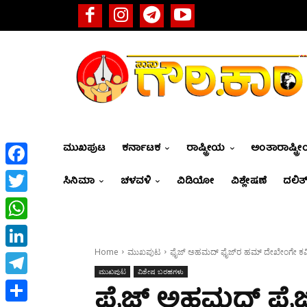
ಮುಖಪುಟ
ಕರ್ನಾಟಕ
ರಾಷ್ಟ್ರೀಯ
ಅಂತಾರಾಷ್ಟ್ರ
Facebook
ಸಿನಿಮಾ
ಚಳವಳಿ
ವಿಡಿಯೋ
ವಿಶ್ಲೇಷಣೆ
ದಲಿತ್
Twitter
WhatsApp
Home
ಮುಖಪುಟ
ಫೈಜ್ ಅಹಮದ್ ಫೈಜ್‍ರ ಹಮ್ ದೇಖೇಂಗೇ ಕವ
LinkedIn
ಮುಖಪುಟ
ವಿಶೇಷ ಬರಹಗಳು
Telegram
ಫೈಜ್ ಅಹಮದ್ ಫೈಜ