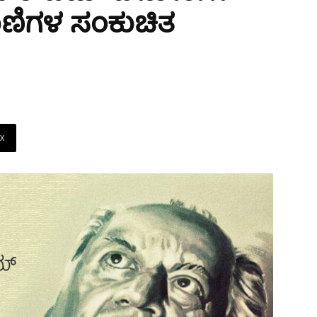
ಣಿಗಳ ಸಂಕುಚಿತ
X