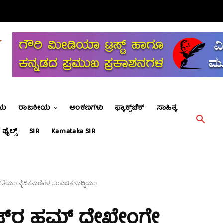
ೀಯ
ರಾಜಕೀಯ
ಅಂಕಣಗಳು
ಫ್ಯಾಕ್ಟ್‌ಚೆಕ್
ಸಾಹಿತ್ಯ
 ಫೈಲ್ಸ್
SIR
Karnataka SIR
ಿತೆಯೂ ವೈದಿಕಮಣಿಗಳ ಸಂಕುಚಿತ ಬುದ್ಧಿಯೂ
್‍ರ ಹಮ್ ದೇಖೇಂಗೇ