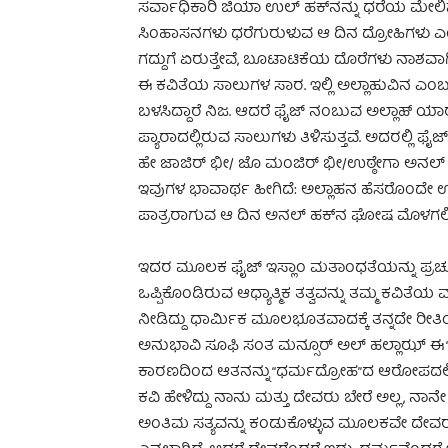
ಸರ್ವಾಧಿಕಾರಿ ಜಿಯಾ ಉಲ್ ಹಕ್‍ನನ್ನು ಧರೆಯ ಮೇಲಿನ 
ಸಿಂಹಾಸನಗಳು ಧರೆಗುರುಳುವ ಆ ದಿನ ದ್ರೋಹಿಗಳು ಎಂ
ಗದ್ದುಗೆ ಏರುತ್ತೇವೆ, ಬೂಟಾಟಿಕೆಯ ದೊರೆಗಳು ನಾಶ
ಈ ಕವಿತೆಯ ಸಾಲುಗಳ ಸಾರ. ಇಲ್ಲಿ ಅಲ್ಲಾಹುವಿನ ಎಂಬ
ಬಳಸಿದ್ದಾರೆ ನಿಜ. ಆದರೆ ಫೈಜ್ ನಂಬುವ ಅಲ್ಲಾಹ್ ಯಾ
ಪ್ಯಾರಾದಲ್ಲಿರುವ ಸಾಲುಗಳು ತಿಳಿಸುತ್ತವೆ. ಅದರಲ್ಲಿ 
ಹೇ ಜಾಜಿರ್ ಭೀ/ ಜೊ ಮಂಜಿರ್ ಭೀ/ಉಠ್ಠೇಗಾ ಅನಲ
ಇವುಗಳ ಭಾವಾರ್ಥ ಹೀಗಿದೆ: ಅಲ್ಲಾಹನ ಹೆಸರೊಂದೇ ಉಳಿ
ಪಾತ್ರರಾಗುವ ಆ ದಿನ ಅನಲ್ ಹಕ್‍ನ ಘೋಷ ಮೊಳಗಲಿದೆ
ಇದರ ಮೂಲಕ ಫೈಜ್ ಇಸ್ಲಾಂ ಮತಾಂಧತೆಯನ್ನು ಪ್ರಚುರಪಡ
ಒಪ್ಪಿಕೊಂಡಿರುವ ಆಧ್ಯಾತ್ಮಿಕ ತತ್ವವನ್ನು ತಮ್ಮ ಕವಿತೆಯ
ನೀಡಿದ್ದು ಧಾರ್ಮಿಕ ಮೂಲಭೂತವಾದಕ್ಕೆ ತನ್ನದೇ ರೀತಿಯಲ್
ಅನುಭಾವಿ ಸೂಫಿ ಸಂತ ಮನ್ಸೂರ್ ಅಲ್ ಹಲ್ಲಾಝ್ ಈ ‘ಅನ
ಕಾರಣದಿಂದ ಆತನನ್ನು “ಧರ್ಮದ್ರೋಹ”ದ ಆರೋಪದಲ್ಲಿ ಗ
ಕವಿ ಹೇಳಿದ್ದು ನಾನು ಮತ್ತು ದೇವರು ಬೇರೆ ಅಲ್ಲ, ನಾನ
ಅಂತಿಮ ಸತ್ಯವನ್ನು ಕಂಡುಕೊಳ್ಳುವ ಮೂಲಕವೇ ದೇವರನ್