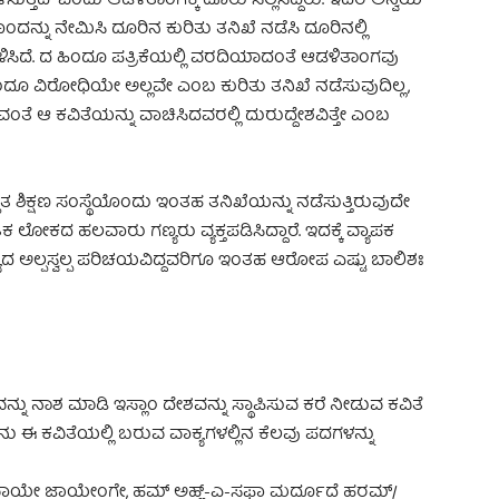
ುತ್ತದೆ” ಎಂದು ಆಡಳಿತಾಂಗಕ್ಕೆ ದೂರು ಸಲ್ಲಿಸಿದ್ದರು. ಇದರ ಅನ್ವಯ
್ನು ನೇಮಿಸಿ ದೂರಿನ ಕುರಿತು ತನಿಖೆ ನಡೆಸಿ ದೂರಿನಲ್ಲಿ
ಿದೆ. ದ ಹಿಂದೂ ಪತ್ರಿಕೆಯಲ್ಲಿ ವರದಿಯಾದಂತೆ ಆಡಳಿತಾಂಗವು
ಹಿಂದೂ ವಿರೋಧಿಯೇ ಅಲ್ಲವೇ ಎಂಬ ಕುರಿತು ತನಿಖೆ ನಡೆಸುವುದಿಲ್ಲ,
ತೆ ಆ ಕವಿತೆಯನ್ನು ವಾಚಿಸಿದವರಲ್ಲಿ ದುರುದ್ದೇಶವಿತ್ತೇ ಎಂಬ
ತ ಶಿಕ್ಷಣ ಸಂಸ್ಥೆಯೊಂದು ಇಂತಹ ತನಿಖೆಯನ್ನು ನಡೆಸುತ್ತಿರುವುದೇ
 ಲೋಕದ ಹಲವಾರು ಗಣ್ಯರು ವ್ಯಕ್ತಪಡಿಸಿದ್ದಾರೆ. ಇದಕ್ಕೆ ವ್ಯಾಪಕ
ಯದ ಅಲ್ಪಸ್ವಲ್ಪ ಪರಿಚಯವಿದ್ದವರಿಗೂ ಇಂತಹ ಆರೋಪ ಎಷ್ಟು ಬಾಲಿಶಃ
ು ನಾಶ ಮಾಡಿ ಇಸ್ಲಾಂ ದೇಶವನ್ನು ಸ್ಥಾಪಿಸುವ ಕರೆ ನೀಡುವ ಕವಿತೆ
ಈ ಕವಿತೆಯಲ್ಲಿ ಬರುವ ವಾಕ್ಯಗಳಲ್ಲಿನ ಕೆಲವು ಪದಗಳನ್ನು
ಉಠವಾಯೇ ಜಾಯೇಂಗೇ, ಹಮ್ ಅಹ್ಲ್-ಎ-ಸಫಾ ಮರ್ದೂದೆ ಹರಮ್/