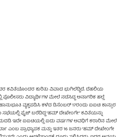
 Advertisement -
ವರ ಕವಿತೆಯೊಂದರ ಕುರಿತು ವಿವಾದ ಭುಗಿಲೆದ್ದಿದೆ. ದೆಹಲಿಯ
 ಪೊಲೀಸರು ವಿದ್ಯಾರ್ಥಿಗಳ ಮೇಲೆ ನಡೆಸಿದ್ದ ಅನಾಗರಿಕ ಹಲ್ಲೆ
 ಸಹಾನುಭೂತಿ ವ್ಯಕ್ತಪಡಿಸಿ ಕಳೆದ ಡಿಸೆಂಬರ್ 17ರಂದು ಐಐಟಿ ಕಾನ್ಪುರ
ಟನಾ ಸಭೆಯಲ್ಲಿ ಫೈಜ್ ಬರೆದಿದ್ದ “ಹಮ್ ದೇಖೇಂಗೇ” ಕವಿತೆಯನ್ನು
ಯಕ್ರಮದಡಿ ಇದೇ ಐಐಟಿಯಲ್ಲಿ ಐದು ವರ್ಷಗಳ ಅವಧಿಗೆ ಕರಾರಿನ ಮೇಲೆ
ಮಾ ಎಂಬ ಪ್ರಾಧ್ಯಾಪಕ ಮತ್ತು ಇತರ 16 ಜನರು “ಹಮ್ ದೇಖೇಂಗೇ