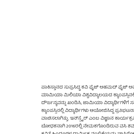
-
ಪಾಕಿಸ್ತಾನದ ಸುಪ್ರಸಿದ್ಧ ಕವಿ ಫೈಜ್ ಅಹಮದ್ ಫೈಜ್ ಅ
ಮಾಮಿಯಾ ಮಿಲಿಯಾ ವಿಶ್ವವಿದ್ಯಾಲಯದ ಕ್ಯಾಂಪಸ್ಸಿನಲ್ಲಿ
ದೌರ್ಜನ್ಯವನ್ನು ಖಂಡಿಸಿ, ಜಾಮಿಯಾ ವಿದ್ಯಾರ್ಥಿಗಳಿಗೆ
ಕ್ಯಾಂಪಸ್ಸಿನಲ್ಲಿ ವಿದ್ಯಾರ್ಥಿಗಳು ಆಯೋಜಿಸಿದ್ದ ಪ್ರತಿಭ
ವಾಚಿಸಲಾಗಿತ್ತು. ಇನ್‍ಸ್ಪೈರ್ ಎಂಬ ವಿಜ್ಞಾನ ಕಾರ್
ಬೋಧಕನಾಗಿ 2016ರಲ್ಲಿ ನೇಮಕಗೊಂಡಿರುವ ವಸಿ ಶರ್