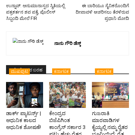
ಉನ್ನಾವ್: ಅನುಮಾನಾಸ್ಪದ ಸ್ಥಿತಿಯಲ್ಲಿ
ಈ ಬಾರಿಯೂ ಸೈನಿಕರೊಂದಿಗೆ
ಪತ್ರಕರ್ತನ ಶವ ಪತ್ತೆ, ಪೊಲೀಸ್
ದೀಪಾವಳಿ ಆಚರಿಸಲು ತೆರಳಿರುವ
ಸಿಬ್ಬಂದಿ ಮೇಲೆ FIR
ಪ್ರಧಾನಿ ಮೋದಿ
ನಾನು ಗೌರಿ ಡೆಸ್ಕ್
ಇದೇ ಲೇಖಕರ ಬರಹ
ಮುಖಪುಟ
ಕರ್ನಾಟಕ
ಕರ್ನಾಟಕ
ಡಾರ್ಕ್ ಪ್ಯಾಟರ್ನ್ಸ್ |
ಕೇಂದ್ರದ
ಗುಜರಾತಿ
ಆಧುನಿಕ ಕಾಲದ
ಬಿಜೆಪಿಗಿಂತ
ಮಾರವಾಡಿಗಳ
ಆಧುನಿಕ ಶೋಷಣೆ!
ಕಾಂಗ್ರೆಸ್‌ ಸರ್ಕಾರ 3
ಕೈಯ್ಯಲ್ಲಿ ನಮ್ಮ ರೈತರ
ಪಟ್ಟು ಹೆಚ್ಚು ರೈತರ
ಭೂಮಿಯಿದೆ: ರೈತ