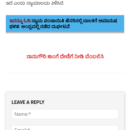
ಇದೆ ಎಂದು ನ್ಯಾಯಾಲಯ ತಿಳಿಸಿದೆ
.
ಇದನ್ನೂ ಓದಿ:
ನ್ಯಾಯ ಪಂಚಾಯಿತಿ ಹೆಸರಿನಲ್ಲಿ ಬಾಲಕಿಗೆ ಅಮಾನುಷ
ಥಳಿತ: ಆಂಧ್ರದಲ್ಲಿ ನಡೆದ ದುರ್ಘಟನೆ
ನಾನುಗೌರಿ.ಕಾಂಗೆ ದೇಣಿಗೆ ನೀಡಿ ಬೆಂಬಲಿಸಿ
LEAVE A REPLY
Name
Email: