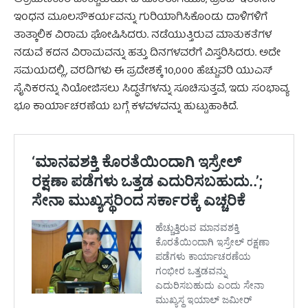
ಆಕ್ರಮಣಕಾರಿ ವಾಕ್ಚಾತುರ್ಯದ ಹೊರತಾಗಿಯೂ, ಟ್ರಂಪ್ ಇರಾನಿನ
ಇಂಧನ ಮೂಲಸೌಕರ್ಯವನ್ನು ಗುರಿಯಾಗಿಸಿಕೊಂಡು ದಾಳಿಗಳಿಗೆ
ತಾತ್ಕಾಲಿಕ ವಿರಾಮ ಘೋಷಿಸಿದರು. ನಡೆಯುತ್ತಿರುವ ಮಾತುಕತೆಗಳ
ನಡುವೆ ಕದನ ವಿರಾಮವನ್ನು ಹತ್ತು ದಿನಗಳವರೆಗೆ ವಿಸ್ತರಿಸಿದರು. ಅದೇ
ಸಮಯದಲ್ಲಿ, ವರದಿಗಳು ಈ ಪ್ರದೇಶಕ್ಕೆ 10,000 ಹೆಚ್ಚುವರಿ ಯುಎಸ್
ಸೈನಿಕರನ್ನು ನಿಯೋಜಿಸಲು ಸಿದ್ಧತೆಗಳನ್ನು ಸೂಚಿಸುತ್ತವೆ, ಇದು ಸಂಭಾವ್ಯ
ಭೂ ಕಾರ್ಯಾಚರಣೆಯ ಬಗ್ಗೆ ಕಳವಳವನ್ನು ಹುಟ್ಟುಹಾಕಿದೆ.