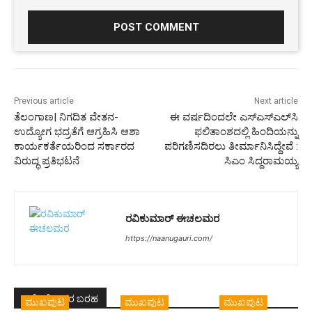
Comment:
Previous article
Next article
ತೆಲಂಗಾಣ| ನಿಗದಿತ ವೇತನ-
ಈ ವರ್ಷದಿಂದಲೇ ಎಸ್‌ಎಸ್‌ಎಲ್‌ಸಿ
ಉದ್ಯೋಗ ಭದ್ರತೆಗೆ ಆಗ್ರಹಿಸಿ ಆಶಾ
ಫಲಿತಾಂಶದಲ್ಲಿ ಹಿಂದಿಯನ್ನು
ಕಾರ್ಯಕರ್ತೆಯರಿಂದ ಸರ್ಕಾರದ
ಪರಿಗಣಿಸದಿರಲು ತೀರ್ಮಾನಿಸಿದ್ದೇವೆ :
ವಿರುದ್ಧ ಪ್ರತಿಭಟನೆ
ಸಿಎಂ ಸಿದ್ದರಾಮಯ್ಯ
ರವಿಕುಮಾರ್ ಈಚಲಮರ
https://naanugauri.com/
ಇದೇ ಲೇಖಕರ ಬರಹ
ಮುಖಪುಟ
ಮುಖಪುಟ
ಮುಖಪುಟ