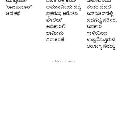
ಮುತ್ತುರಾಜ್
ದಲಿತ ಟೆಕ್ಕಿ ಕೆವಿನ್
ದೀಪಾವಳಿಯ
‘ರಾಜಕುಮಾರ್‍’
ಅಮಾನವೀಯ ಹತ್ಯೆ
ನಂತರ ದೆಹಲಿ-
ಆದ ಕಥೆ
ಪ್ರಕರಣ; ಆರೋಪಿ
ಎನ್‌ಸಿಆರ್‌ನಲ್ಲಿ
ಪೊಲೀಸ್‌
ಹದಗೆಟ್ಟ ಪರಿಸರ;
ಅಧಿಕಾರಿಗೆ
ವಿಷಕಾರಿ
ಜಾಮೀನು
ಗಾಳಿಯಿಂದ
ನಿರಾಕರಣೆ
ಉಲ್ಬಣಿಸುತ್ತಿರುವ
ಆರೋಗ್ಯ ಸಮಸ್ಯೆ
- Advertisment -