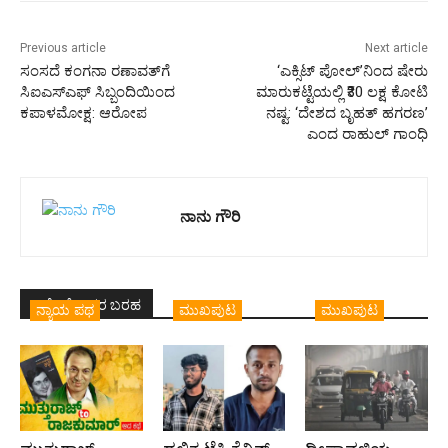
Previous article
Next article
ಸಂಸದೆ ಕಂಗನಾ ರಣಾವತ್‌ಗೆ
‘ಎಕ್ಸಿಟ್ ಪೋಲ್‌’ನಿಂದ ಷೇರು
ಸಿಐಎಸ್ಎಫ್ ಸಿಬ್ಬಂದಿಯಿಂದ
ಮಾರುಕಟ್ಟೆಯಲ್ಲಿ ₹30 ಲಕ್ಷ ಕೋಟಿ
ಕಪಾಳಮೋಕ್ಷ: ಆರೋಪ
ನಷ್ಟ: ‘ದೇಶದ ಬೃಹತ್ ಹಗರಣ’
ಎಂದ ರಾಹುಲ್ ಗಾಂಧಿ
ನಾನು ಗೌರಿ
ಇದೇ ಲೇಖಕರ ಬರಹ
ನ್ಯಾಯ ಪಥ
ಮುಖಪುಟ
ಮುಖಪುಟ