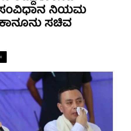
 ‘ಸಂವಿಧಾನ ನಿಯಮ
ದ ಕಾನೂನು ಸಚಿವ
X