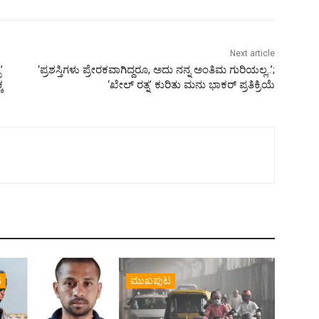
Next article
’
‘ಪ್ರಶಸ್ತಿಗಳು ಪ್ರೇರಕವಾಗಿದ್ದರೂ, ಅದು ನನ್ನ ಅಂತಿಮ ಗುರಿಯಲ್ಲ..’;
ಕ
‘ಖೇಲ್ ರತ್ನ’ ಕುರಿತು ಮನು ಭಾಕರ್ ಪ್ರತಿಕ್ರಿಯೆ
ಟ
ಮುಖಪುಟ