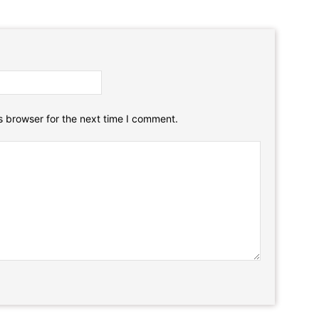
Email:*
Website:
s browser for the next time I comment.