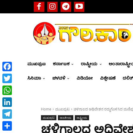
ಮುಖಪುಟ
ಕರ್ನಾಟಕ
ರಾಷ್ಟ್ರೀಯ
ಅಂತಾರಾಷ್ಟ್ರ
Facebook
ಸಿನಿಮಾ
ಚಳವಳಿ
ವಿಡಿಯೋ
ವಿಶ್ಲೇಷಣೆ
ದಲಿತ್
Twitter
WhatsApp
Home
ಮುಖಪುಟ
ಚಳಿಗಾಲದ ಅಧಿವೇಶನ ರದ್ದುಗೊಳಿಸಿದ ಮಣಿಪು
LinkedIn
ಮುಖಪುಟ
ರಾಜಕೀಯ
ರಾಷ್ಟ್ರೀಯ
Telegram
ಚಳಿಗಾಲದ ಅಧಿವೇಶನ