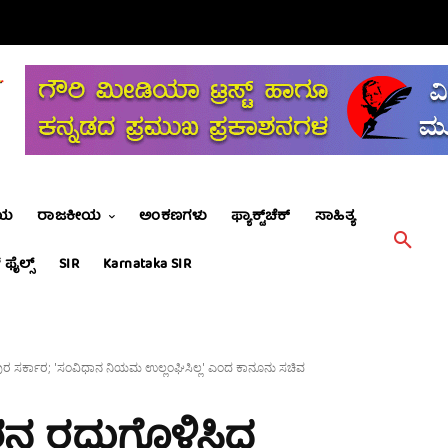
ೀಯ
ರಾಜಕೀಯ
ಅಂಕಣಗಳು
ಫ್ಯಾಕ್ಟ್‌ಚೆಕ್
ಸಾಹಿತ್ಯ
 ಫೈಲ್ಸ್
SIR
Karnataka SIR
ರ ಸರ್ಕಾರ; 'ಸಂವಿಧಾನ ನಿಯಮ ಉಲ್ಲಂಘಿಸಿಲ್ಲ' ಎಂದ ಕಾನೂನು ಸಚಿವ
 ರದ್ದುಗೊಳಿಸಿದ