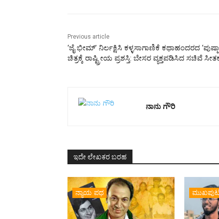
Previous article
‘ಜೈ ಭೀಮ್’ ನಿರ್ಲಕ್ಷಿಸಿ ಕಳ್ಳಸಾಗಾಣಿಕೆ ಕಥಾಹಂದರದ ‘ಪುಷ್ಪಾ
ಚಿತ್ರಕ್ಕೆ ರಾಷ್ಟ್ರೀಯ ಪ್ರಶಸ್ತಿ: ಬೇಸರ ವ್ಯಕ್ತಪಡಿಸಿದ ಸಚಿವೆ ಸೀತಕ್
ನಾನು ಗೌರಿ
ಇದೇ ಲೇಖಕರ ಬರಹ
ನ್ಯಾಯ ಪಥ
ಮುಖಪು