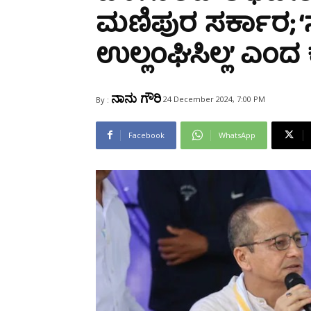
Share
ಮಣಿಪುರ ಸರ್ಕಾರ;
ಉಲ್ಲಂಘಿಸಿಲ್ಲ’ ಎಂ
ನಾನು ಗೌರಿ
24 December 2024, 7:00 PM
By :
Facebook
WhatsApp