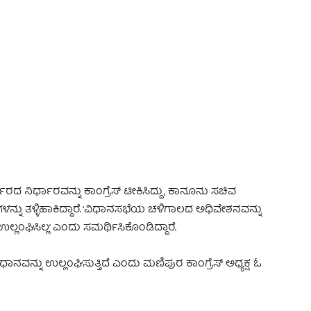
 Advertisement -
 ನಿರ್ಧಾರವನ್ನು ಕಾಂಗ್ರೆಸ್ ಟೀಕಿಸಿದ್ದು, ಕಾನೂನು ಸಚಿವ
್ನು ತಳ್ಳಿಹಾಕಿದ್ದಾರೆ. ‘ವಿಧಾನಸಭೆಯ ಚಳಿಗಾಲದ ಅಧಿವೇಶನವನ್ನು
ಲಂಘಿಸಿಲ್ಲ’ ಎಂದು ಸಮರ್ಥಿಸಿಕೊಂಡಿದ್ದಾರೆ.
ವನ್ನು ಉಲ್ಲಂಘಿಸುತ್ತಿದೆ ಎಂದು ಮಣಿಪುರ ಕಾಂಗ್ರೆಸ್ ಅಧ್ಯಕ್ಷ ಓ