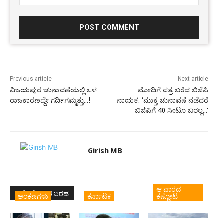
Comment:
Previous article
Next article
ವಿಜಯಪುರ ಚುನಾವಣೆಯಲ್ಲಿ ಒಳ
ಮೋದಿಗೆ ಪತ್ರ ಬರೆದ ಬಿಜೆಪಿ
ರಾಜಕಾರಣದ್ದೇ ಗರ್ದಿಗಮ್ಮತ್ತು…!
ನಾಯಕ: ‘ಮುಕ್ತ ಚುನಾವಣೆ ನಡೆದರೆ
ಬಿಜೆಪಿಗೆ 40 ಸೀಟೂ ಬರಲ್ಲ…’
Girish MB
ಆ ವಾರದ
ಇದೇ ಲೇಖಕರ ಬರಹ
ಅಂಕಣಗಳು
ಕರ್ನಾಟಕ
ಕಣ್ಣೋಟ