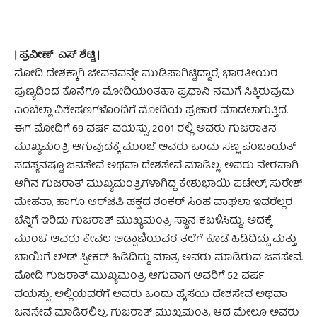
| ಪ್ರವೀಣ್ ಎಸ್ ಶೆಟ್ಟಿ |
ಮೋದಿ ದೇಶಕ್ಕಾಗಿ ಜೀವನವನ್ನೇ ಮುಡಿಪಾಗಿಟ್ಟಿದ್ದಾರೆ, ಭಾರತೀಯರ
ಪುಣ್ಯದಿಂದ ಕೊನೆಗೂ ಮೋದಿಯಂತಹಾ ಪ್ರಧಾನಿ ನಮಗೆ ಸಿಕ್ಕಿರುವುದು
ಎಂಬೆಲ್ಲಾ ವಿಶೇಷಣಗಳೊಂದಿಗೆ ಮೋದಿಯ ಪ್ರಚಾರ ಮಾಡಲಾಗುತ್ತಿದೆ.
ಈಗ ಮೋದಿಗೆ 69 ವರ್ಷ ವಯಸ್ಸು. 2001 ರಲ್ಲಿ ಅವರು ಗುಜರಾತಿನ
ಮುಖ್ಯಮಂತ್ರಿ ಆಗುವುದಕ್ಕೆ ಮುಂಚೆ ಅವರು ಒಂದು ಸಣ್ಣ ಪಂಚಾಯತ್
ಸದಸ್ಯನಷ್ಟೂ ಜನಸೇವೆ ಅಥವಾ ದೇಶಸೇವೆ ಮಾಡಿಲ್ಲ. ಅವರು ನೇರವಾಗಿ
ಆಗಿನ ಗುಜರಾತ್ ಮುಖ್ಯಮಂತ್ರಿಗಳಾಗಿದ್ದ ಕೇಶುಭಾಯಿ ಪಟೇಲ್, ಸುರೇಶ್
ಮೇಹತಾ, ಹಾಗೂ ಆರ್‌ಜೆ‌ಪಿ ಪಕ್ಷದ ಶಂಕರ್ ಸಿಂಹ ವಾಘೆಲಾ ಇವರೆಲ್ಲರ
ಬೆನ್ನಿಗೆ ಇರಿದು ಗುಜರಾತ್ ಮುಖ್ಯಮಂತ್ರಿ ಸ್ಥಾನ ಕಬಳಿಸಿದ್ದು. ಅದಕ್ಕೆ
ಮುಂಚೆ ಅವರು ಕೇವಲ ಅಡ್ವಾಣಿಯವರ ತಲೆಗೆ ಕೊಡೆ ಹಿಡಿದಿದ್ದು ಮತ್ತು
ಬಾಯಿಗೆ ಲೌಡ್ ಸ್ಪೀಕರ್ ಹಿಡಿದಿದ್ದು ಮಾತ್ರ ಅವರು ಮಾಡಿರುವ ಜನಸೇವೆ.
ಮೋದಿ ಗುಜರಾತ್ ಮುಖ್ಯಮಂತ್ರಿ ಆಗುವಾಗ ಅವರಿಗೆ 52 ವರ್ಷ
ವಯಸ್ಸು. ಅಲ್ಲಿಯವರೆಗೆ ಅವರು ಒಂದು ಪೈಸೆಯ ದೇಶಸೇವೆ ಅಥವಾ
ಜನಸೇವೆ ಮಾಡಿರಲಿಲ್ಲ. ಗುಜರಾತ್ ಮುಖ್ಯಮಂತ್ರಿ ಆದ ಮೇಲೂ ಅವರು