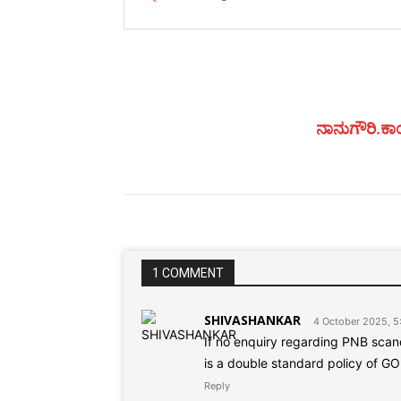
ನಾನುಗೌರಿ.ಕಾಂ
1 COMMENT
SHIVASHANKAR
4 October 2025, 5
If no enquiry regarding PNB scan
is a double standard policy of G
Reply