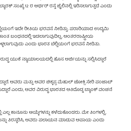
್ ಸಂಖ್ಯೆ 12 ರ ಆರ್ಥರ್ ರಸ್ತೆ ಜೈಲಿನಲ್ಲಿ ಇರಿಸಲಾಗುತ್ತದೆ ಎಂದು
ೆಲ್ಜಿಯಂಗೆ ಇದೇ ರೀತಿಯ ಭರವಸೆ ನೀಡಿತ್ತು. ಪರಾರಿಯಾದ ಉದ್ಯಮಿ
ಏಕಾಂತ ಬಂಧನದಲ್ಲಿ ಇಡಲಾಗುವುದಿಲ್ಲ, ಅಂತರರಾಷ್ಟ್ರೀಯ
್ಳಲಾಗುವುದು ಎಂದು ಭಾರತ ಬೆಲ್ಜಿಯಂಗೆ ಭರವಸೆ ನೀಡಿತು.
ದ್ಧ ಯುಕೆ ನ್ಯಾಯಾಲಯದಲ್ಲಿ ಹೊಸ ಅರ್ಜಿಯನ್ನು ಸಲ್ಲಿಸಿದ್ದಾರೆ
ದಾರೆ. ಅವರು ಮತ್ತು ಅವರ ಚಿಕ್ಕಪ್ಪ ಮೆಹುಲ್ ಚೋಕ್ಸಿ ಸೇರಿ ಪಂಜಾಬ್
ಿದ್ದಾರೆ ಎಂದು, ಅವರ ವಿರುದ್ಧ ಭಾರತದ ಅತಿದೊಡ್ಡ ಬ್ಯಾಂಕ್ ವಂಚನೆ
 ಎಲ್ಲ ಕಾನೂನು ಆಯ್ಕೆಗಳನ್ನು ಕಳೆದುಕೊಂಡರು. ಮೇ ತಿಂಗಳಲ್ಲಿ,
ಯನ್ನು ತಿರಸ್ಕರಿಸಿ, ಅವರು ಪಲಾಯನ ಮಾಡುವ ಅಪಾಯ ಎಂದು