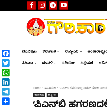
ಮುಖಪುಟ
ಕರ್ನಾಟಕ
ರಾಷ್ಟ್ರೀಯ
ಅಂತಾರಾಷ್ಟ್ರ
Facebook
ಸಿನಿಮಾ
ಚಳವಳಿ
ವಿಡಿಯೋ
ವಿಶ್ಲೇಷಣೆ
ದಲಿತ್
Twitter
WhatsApp
Home
ಮುಖಪುಟ
'ಪಿಎನ್‌ಬಿ ಹಗರಣದಲ್ಲಿ ನೀರವ್ ಮೋದಿ ವಿಚಾರಣೆ
LinkedIn
ಮುಖಪುಟ
ರಾಷ್ಟ್ರೀಯ
Telegram
‘ಪಿಎನ್‌ಬಿ ಹಗರಣದಲ