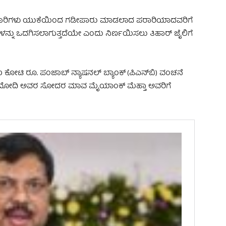
ೆಯ ಅಧಿಕಾರಿಗಳು ಯುಕೆಯಿಂದ ಗಡೀಪಾರು ಮಾಡಲಾದ ಪರಾರಿಯಾದವರಿಗೆ
್ನು ಒದಗಿಸಲಾಗುತ್ತದೆಯೇ ಎಂದು ನಿರ್ಣಯಿಸಲು ತಿಹಾರ್ ಜೈಲಿಗೆ
 ಕೋಟಿ ರೂ. ಪಂಜಾಬ್ ನ್ಯಾಷನಲ್ ಬ್ಯಾಂಕ್ (ಪಿಎನ್‌ಬಿ) ವಂಚನೆ
ರವ್ ಮೋದಿ ಅವರ ಸೋದರ ಮಾವ ಮೈಯಾಂಕ್ ಮೆಹ್ತಾ ಅವರಿಗೆ