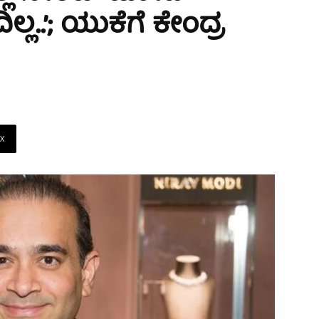
್ಲ..’; ಯುಕೆಗೆ ಕೇಂದ್ರ
X