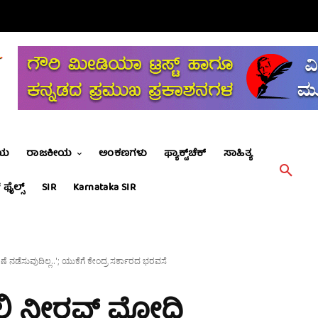
ೀಯ
ರಾಜಕೀಯ
ಅಂಕಣಗಳು
ಫ್ಯಾಕ್ಟ್‌ಚೆಕ್
ಸಾಹಿತ್ಯ
 ಫೈಲ್ಸ್
SIR
Karnataka SIR
 ನಡೆಸುವುದಿಲ್ಲ..'; ಯುಕೆಗೆ ಕೇಂದ್ರ ಸರ್ಕಾರದ ಭರವಸೆ
್ಲಿ ನೀರವ್ ಮೋದಿ