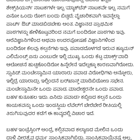
ಪವಾಡದ ಬಗ್ಗೆ ಏನೇನೂ ಯೋಚಿಸುವುದಿಲ್ಲ. ಪವಾಡ ಇಲ್ಲದೆ
ಶೇಕ್ಸ್‌ಪಿಯರ್ಸ್ ನಾಟಕಗಳೇ ಇಲ್ಲ. ’ಮ್ಯಾಕ್‌ಬೆತ್’ ನಾಟಕವೇ ಇಲ್ಲ. ನಮಗೆ
ಏನೋ ಒಂದು ರೋಗ ಬಂದು ಬಿಟ್ಟಿದೆ; ವೈಚಾರಿಕವಾಗಿ ಇವನ್ನೆಲ್ಲಾ
ಪಾರ್ಟ್ ಔಟ್ ಮಾಡಬಿಡಬೇಕು ಅಂತ. ವಿಜ್ಞಾನದ ಪ್ರಾಥಮಿಕ
ಪಾಠಗಳನ್ನು ಹೇಳಿಕೊಟ್ಟವರಿಂದ ನಮಗೆ ಬಂದಿರೋ ಪಾಠಗಳು ಇವು.
ಅರೆವಿಜ್ಞಾನಿಗಳಿಂದ ಅಥವಾ ಉದರಪೋಷಣೆ ವಿಜ್ಞಾನಿಗಳಿಂದ
ಬಂದಿರೋ ಕೆಲವು ಕಲ್ಪನೆಗಳು ಇವು. ಪವಾಡದೊಳಗಡೆ ಇರುವ ಹ್ಯೂಮನ್
ಎಲಿಮೆಂಟ್ಸ್ ಏನು ಎಂಬುದೇ ಇಲ್ಲಿ ಮುಖ್ಯ. ಒಂದು ಕೆಟ್ಟ ಮಾರ್ಕ್ಸ್‌ವಾದಿ
ಆಲೋಚನೆ ಹುಟ್ಟಿಕೊಂಡಿರೋ ಹಿನ್ನೆಲೇನೆ ಇದೆಲ್ಲಕ್ಕೂ ಕಾರಣವಾಗಿರೋದು.
ಸ್ಟುಪಿಡ್. ಮಂಟೇಸ್ವಾಮಿನ ಯಾರಾರು ಪವಾಡ ವಿರೋಧಿಗಳು ಅನ್ನೋರು,
ಇಲ್ಲಿದ್ರೆ ಯಾರಾದ್ರು ಇಲ್ಲಿಂದನೆ ಬರ್‌ಖಾಸ್ತ್ ಮಾಡಿಬಿಡೋಣ ಸಭೇನ.
ಮಂಟೇಸ್ವಾಮಿನೇ ಒಂದು ಪವಾಡ. ಮಾದೇಶ್ವರನೇ ಒಂದು ಪವಾಡ.
ಬಹಳ ಕುತೂಹಲ ಇದು. ಏನಿದು ಪವಾಡ? ಕಬ್ಬಿಣದ ಕಲ್ಪನೆ ಒಂದು
ಕಾಯಕವನ್ನು ಒಂದು ಇಂಡಸ್ಟ್ರಿಯ ಲೆವೆಲ್‌ಗೆ ಬೇರೆಬೇರೆ ರೀತಿಯಲ್ಲಿ
ತಿರುಗಿಸುವುದರ ಕಡೆಗೆ ಈ ಕಾವ್ಯದಲ್ಲಿ ವಿಚಾರ ಇದೆ.
ಬಹಳ ಇಂಟ್ರೆಸ್ಟಿಂಗ್ ಅಂದ್ರೆ, ಕಲ್ಪಿತವಾದ ಕಲ್ಯಾಣದ ಮೇಲಿನ ಒಂದು
ದಾಳಿ. ವೀರಶೈವ ಧರ್ಮ ಸಾಂಸ್ಥಿಕವಾಗಿಬಿಡ್ತು. ಸಾಂಸ್ಥಿಕವಾಯಿತಷ್ಟೆ ಅಲ್ಲ,