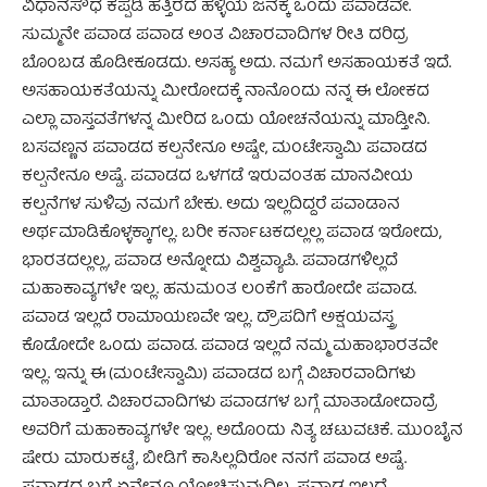
ವಿಧಾನಸೌಧ ಕಪ್ಪಡಿ ಹತ್ತಿರದ ಹಳ್ಳಿಯ ಜನಕ್ಕೆ ಒಂದು ಪವಾಡವೇ.
ಸುಮ್ಮನೇ ಪವಾಡ ಪವಾಡ ಅಂತ ವಿಚಾರವಾದಿಗಳ ರೀತಿ ದರಿದ್ರ
ಬೊಂಬಡ ಹೊಡೀಕೂಡದು. ಅಸಹ್ಯ ಅದು. ನಮಗೆ ಅಸಹಾಯಕತೆ ಇದೆ.
ಅಸಹಾಯಕತೆಯನ್ನು ಮೀರೋದಕ್ಕೆ ನಾನೊಂದು ನನ್ನ ಈ ಲೋಕದ
ಎಲ್ಲಾ ವಾಸ್ತವತೆಗಳನ್ನ ಮೀರಿದ ಒಂದು ಯೋಚನೆಯನ್ನು ಮಾಡ್ತೀನಿ.
ಬಸವಣ್ಣನ ಪವಾಡದ ಕಲ್ಪನೇನೂ ಅಷ್ಟೇ, ಮಂಟೇಸ್ವಾಮಿ ಪವಾಡದ
ಕಲ್ಪನೇನೂ ಅಷ್ಟೆ. ಪವಾಡದ ಒಳಗಡೆ ಇರುವಂತಹ ಮಾನವೀಯ
ಕಲ್ಪನೆಗಳ ಸುಳಿವು ನಮಗೆ ಬೇಕು. ಅದು ಇಲ್ಲದಿದ್ದರೆ ಪವಾಡಾನ
ಅರ್ಥಮಾಡಿಕೊಳ್ಳಕ್ಕಾಗಲ್ಲ. ಬರೀ ಕರ್ನಾಟಕದಲ್ಲಲ್ಲ ಪವಾಡ ಇರೋದು,
ಭಾರತದಲ್ಲಲ್ಲ, ಪವಾಡ ಅನ್ನೋದು ವಿಶ್ವವ್ಯಾಪಿ. ಪವಾಡಗಳಿಲ್ಲದೆ
ಮಹಾಕಾವ್ಯಗಳೇ ಇಲ್ಲ. ಹನುಮಂತ ಲಂಕೆಗೆ ಹಾರೋದೇ ಪವಾಡ.
ಪವಾಡ ಇಲ್ಲದೆ ರಾಮಾಯಣವೇ ಇಲ್ಲ. ದ್ರೌಪದಿಗೆ ಅಕ್ಷಯವಸ್ತ್ರ
ಕೊಡೋದೇ ಒಂದು ಪವಾಡ. ಪವಾಡ ಇಲ್ಲದೆ ನಮ್ಮ ಮಹಾಭಾರತವೇ
ಇಲ್ಲ. ಇನ್ನು ಈ (ಮಂಟೇಸ್ವಾಮಿ) ಪವಾಡದ ಬಗ್ಗೆ ವಿಚಾರವಾದಿಗಳು
ಮಾತಾಡ್ತಾರೆ. ವಿಚಾರವಾದಿಗಳು ಪವಾಡಗಳ ಬಗ್ಗೆ ಮಾತಾಡೋದಾದ್ರೆ
ಅವರಿಗೆ ಮಹಾಕಾವ್ಯಗಳೇ ಇಲ್ಲ. ಅದೊಂದು ನಿತ್ಯ ಚಟುವಟಿಕೆ. ಮುಂಬೈನ
ಷೇರು ಮಾರುಕಟ್ಟೆ, ಬೀಡಿಗೆ ಕಾಸಿಲ್ಲದಿರೋ ನನಗೆ ಪವಾಡ ಅಷ್ಟೆ.