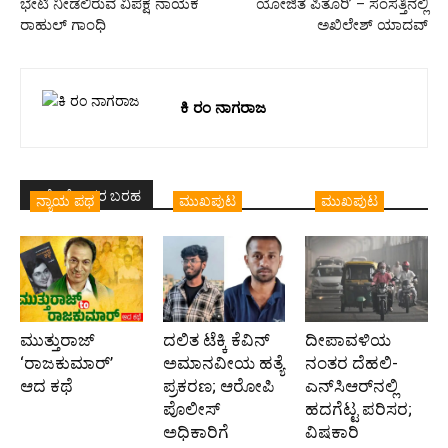
ಭೇಟಿ ನೀಡಲಿರುವ ವಿಪಕ್ಷ ನಾಯಕ
ಯೋಜಿತ ಪಿತೂರಿ’ – ಸಂಸತ್ತಿನಲ್ಲಿ
ರಾಹುಲ್ ಗಾಂಧಿ
ಅಖಿಲೇಶ್ ಯಾದವ್
ಕಿ ರಂ ನಾಗರಾಜ
ಇದೇ ಲೇಖಕರ ಬರಹ
ನ್ಯಾಯ ಪಥ
ಮುಖಪುಟ
ಮುಖಪುಟ
ಮುತ್ತುರಾಜ್
ದಲಿತ ಟೆಕ್ಕಿ ಕೆವಿನ್
ದೀಪಾವಳಿಯ
‘ರಾಜಕುಮಾರ್‍’
ಅಮಾನವೀಯ ಹತ್ಯೆ
ನಂತರ ದೆಹಲಿ-
ಆದ ಕಥೆ
ಪ್ರಕರಣ; ಆರೋಪಿ
ಎನ್‌ಸಿಆರ್‌ನಲ್ಲಿ
ಪೊಲೀಸ್‌
ಹದಗೆಟ್ಟ ಪರಿಸರ;
ಅಧಿಕಾರಿಗೆ
ವಿಷಕಾರಿ