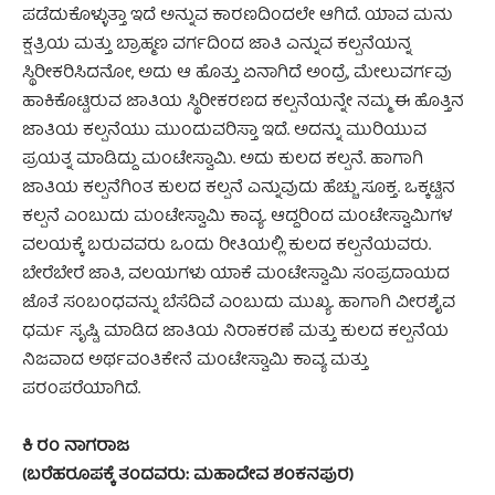
ಪಡೆದುಕೊಳ್ಳುತ್ತಾ ಇದೆ ಅನ್ನುವ ಕಾರಣದಿಂದಲೇ ಆಗಿದೆ. ಯಾವ ಮನು
ಕ್ಷತ್ರಿಯ ಮತ್ತು ಬ್ರಾಹ್ಮಣ ವರ್ಗದಿಂದ ಜಾತಿ ಎನ್ನುವ ಕಲ್ಪನೆಯನ್ನ
ಸ್ಥಿರೀಕರಿಸಿದನೋ, ಅದು ಆ ಹೊತ್ತು ಏನಾಗಿದೆ ಅಂದ್ರೆ, ಮೇಲುವರ್ಗವು
ಹಾಕಿಕೊಟ್ಟಿರುವ ಜಾತಿಯ ಸ್ಥಿರೀಕರಣದ ಕಲ್ಪನೆಯನ್ನೇ ನಮ್ಮ ಈ ಹೊತ್ತಿನ
ಜಾತಿಯ ಕಲ್ಪನೆಯು ಮುಂದುವರಿಸ್ತಾ ಇದೆ. ಅದನ್ನು ಮುರಿಯುವ
ಪ್ರಯತ್ನ ಮಾಡಿದ್ದು ಮಂಟೇಸ್ವಾಮಿ. ಅದು ಕುಲದ ಕಲ್ಪನೆ. ಹಾಗಾಗಿ
ಜಾತಿಯ ಕಲ್ಪನೆಗಿಂತ ಕುಲದ ಕಲ್ಪನೆ ಎನ್ನುವುದು ಹೆಚ್ಚು ಸೂಕ್ತ. ಒಕ್ಕಟ್ಟಿನ
ಕಲ್ಪನೆ ಎಂಬುದು ಮಂಟೇಸ್ವಾಮಿ ಕಾವ್ಯ. ಆದ್ದರಿಂದ ಮಂಟೇಸ್ವಾಮಿಗಳ
ವಲಯಕ್ಕೆ ಬರುವವರು ಒಂದು ರೀತಿಯಲ್ಲಿ ಕುಲದ ಕಲ್ಪನೆಯವರು.
ಬೇರೆಬೇರೆ ಜಾತಿ, ವಲಯಗಳು ಯಾಕೆ ಮಂಟೇಸ್ವಾಮಿ ಸಂಪ್ರದಾಯದ
ಜೊತೆ ಸಂಬಂಧವನ್ನು ಬೆಸೆದಿವೆ ಎಂಬುದು ಮುಖ್ಯ. ಹಾಗಾಗಿ ವೀರಶೈವ
ಧರ್ಮ ಸೃಷ್ಟಿ ಮಾಡಿದ ಜಾತಿಯ ನಿರಾಕರಣೆ ಮತ್ತು ಕುಲದ ಕಲ್ಪನೆಯ
ನಿಜವಾದ ಅರ್ಥವಂತಿಕೇನೆ ಮಂಟೇಸ್ವಾಮಿ ಕಾವ್ಯ ಮತ್ತು
ಪರಂಪರೆಯಾಗಿದೆ.
ಕಿ ರಂ ನಾಗರಾಜ
(ಬರೆಹರೂಪಕ್ಕೆ ತಂದವರು: ಮಹಾದೇವ ಶಂಕನಪುರ)