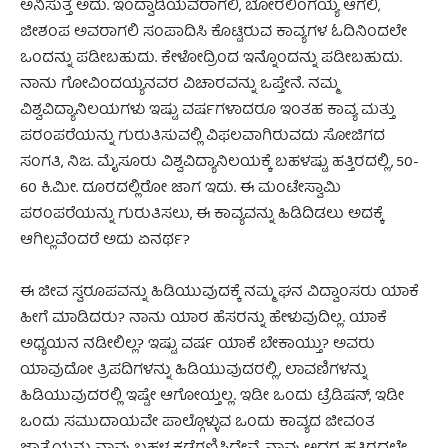
ಅನಿಸುತ್ತೆ ಅದು. ಇಂದ್ವಾಡಿಯವರಾಗಲಿ, ಬೋರಲಿಂಗಯ್ಯ ಆಗಲಿ,
ಜೀಶಂಪ ಅವರಾಗಲಿ ಸಂಪಾದಿಸಿ ಕೊಟ್ಟಿರುವ ಕಾವ್ಯಗಳ ಓದಿನಿಂದಲೇ
ಒಂದನ್ನು ಪಡೀಬಹುದು. ಕೇಳೋದ್ರಿಂದ ಇನ್ನೊಂದನ್ನು ಪಡೀಬಹುದು.
ನಾನು ಗೋವಿಂದಯ್ಯನವರ ವಿಚಾರವನ್ನು ಒಪ್ತೇನೆ. ನಮ್ಮ
ವಿಶ್ವವಿದ್ಯಾನಿಲಯಗಳು ಇಷ್ಟು ವರ್ಷಗಳಾದರೂ ಇಂತಹ ಕಾವ್ಯ ಮತ್ತು
ಪರಂಪರೆಯನ್ನು ಗುರುತಿಸುವಲ್ಲಿ ವಿಫಲವಾಗಿರುವದು ಸೋಜಿಗದ
ಸಂಗತಿ, ನಿಜ. ಮೈಸೂರು ವಿಶ್ವವಿದ್ಯಾನಿಲಯಕ್ಕೆ ಬಹಳಷ್ಟು ಹತ್ತಿರದಲ್ಲಿ, 50-
60 ಕಿ.ಮೀ. ದೂರದಲ್ಲಿರೋ ಜಾಗ ಇದು. ಈ ಮಂಟೇಸ್ವಾಮಿ
ಪರಂಪರೆಯನ್ನು ಗುರುತಿಸಲು, ಈ ಕಾವ್ಯವನ್ನು ಹಿಡಿದಿಡಲು ಅದಕ್ಕೆ
ಆಗಿಲ್ಲವೆಂದರೆ ಅದು ಏನರ್ಥ?
ಈ ಜೀವ ಸ್ವರೂಪವನ್ನು ಹಿಡಿಯುವುದಕ್ಕೆ ನಮ್ಮ ಘನ ವಿದ್ವಾಂಸರು ಯಾಕೆ
ಹೀಗೆ ಮಾಡಿದರು? ನಾನು ಯಾರ ಹೆಸರನ್ನು ಹೇಳುವುದಿಲ್ಲ. ಯಾಕೆ
ಅಧ್ಯಯನ ನಡೀಲಿಲ್ಲ? ಇಷ್ಟು ವರ್ಷ ಯಾಕೆ ಬೇಕಾಯ್ತು? ಅವರು
ಯಾವುದೋ ತ್ರಿಪದಿಗಳನ್ನು ಹಿಡಿಯುವುದರಲ್ಲಿ, ಲಾವಣಿಗಳನ್ನು
ಹಿಡಿಯುವುದರಲ್ಲಿ ಇಷ್ಟೇ ಆಗೋಯ್ತಲ್ಲ. ಇಡೀ ಒಂದು ಟ್ರೆಡಿಷನ್, ಇಡೀ
ಒಂದು ಸಮುದಾಯವೇ ಪಾಲ್ಗೊಳ್ಳುವ ಒಂದು ಕಾವ್ಯದ ಜೀವಂತ