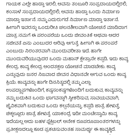
ಗಾಯಕ ಎಲ್ಲೇ ಹಾಡ್ತಾ ಇರಲಿ, ಅವನು ತಂಬೂರಿ ಸಂಪ್ರದಾಯದಲ್ಲಿರಲಿ,
ಕಂಸಾಳೆ ಸಂಪ್ರದಾಯದಲ್ಲಿರಲಿ, ಅವನು ಹಾಡ್ತಾ ಒಂದು ನಿರ್ಮಾಣ
ಮಾಡ್ತಾ ಇರ್ತಾನೆ. ನಮ್ಮ ಎದುರುಗಡೆ ನಿರ್ಮಾಣ ಮಾಡ್ತಾ ಇರ್ತಾನೆ.
ಹೀಗಾಗಿ ಇವರನ್ನು ಒಂದುರೀತಿ ಚಲನಶೀಲವಾಗಿ ಯೋಚನೆ ಮಾಡಿದಾಗ
ಮಾತ್ರ ನಮಗೆ ಈ ಪರಂಪರೆಯ ಒಂದು ಜೀವಂತಿಕೆ ಅಥವಾ ಅದರ
ಸಜೀವತೆ ಏನು ಎಂಬುದರ ಅರಿವು ಆಗುತ್ತೆ. ಹೀಗಾಗಿ ಈ ಪರಂಪರೆ
ಎಂಬುದು ನಿರಂತರವಾಗಿ ಮುಂದುವರೀತಾ ಇದೆ. ಹಾಗೇ
ಮುಂದುವರಿಯುವುದರ ಒಂದು ಮಹಾನ್ ಕ್ಷೇತ್ರಾನೇ ಕಪ್ಪಡಿ. ಇದು ಕಾವ್ಯ
ಕೇಂದ್ರ. ಕಾವ್ಯ ಕೇಂದ್ರ ಅಂದತಕ್ಷಣ ಯೋಚನೆ ಮಾಡಬೇಕು. ಕಾವ್ಯ
ಎನ್ನುವುದು ಜನರ ನಿಜವಾದ ಜೀವನ ವಿಧಾನವೇ ಆಗುವ ಒಂದು ಕಾವ್ಯ
ಕ್ರಿಯೆ. ಕಾವ್ಯವನ್ನು ಹಾಗೇ ದಿನನಿತ್ಯದಲ್ಲಿ ತಮ್ಮ ಎಲ್ಲಾ
ಉಪದ್ವ್ಯಾಪಗಳೊಂದಿಗೆ, ಕಷ್ಟಸಂಕಷ್ಟಗಳೊಂದಿಗೆ ಬದುಕುವ, ಕಾವ್ಯವನ್ನು
ತಮ್ಮ ಬದುಕಿನ ಒಂದು ಭಾಗವನ್ನಾಗಿ ಸ್ವೀಕರಿಸುವ, ಸಾವಯವವಾಗಿ,
ಜೈವಿಕವಾಗಿ ಬದುಕುವ ಒಂದು ಕಲ್ಪನೆಯನ್ನು, ಕಪ್ಪಡಿ ಜಾತ್ರೆ ಹೇಳುತ್ತೆ,
ಚಿಕ್ಕಲ್ಲೂರು ಜಾತ್ರೆ ಹೇಳುತ್ತೆ. ಯಾಕಂದ್ರೆ ಇಡೀ ಮಂಟೇಸ್ವಾಮಿ ಕಾವ್ಯ
ಇದೆಯಲ್ಲ ಅದು ಬಹಳ ಫ್ಲೆಕ್ಸಿಬಲ್. ಅನೇಕ ರೂಪರೂಪಾಂತರಗಳನ್ನು
ಪ್ರತೀಕ್ಷಣದಲ್ಲೂ ಕೂಡ ಪ್ರಕಟಿಸುವಂತಹ ಸಾಮರ್ಥ್ಯ ಈ ಕಾವ್ಯಕ್ಕಿದೆ.