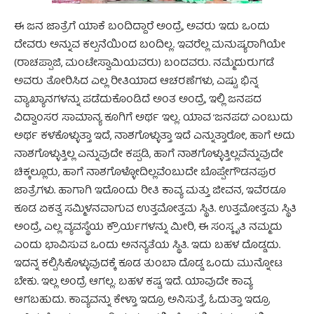
ಈ ಜನ ಜಾತ್ರೆಗೆ ಯಾಕೆ ಬಂದಿದ್ದಾರೆ ಅಂದ್ರೆ, ಅವರು ಇದು ಒಂದು
ದೇವರು ಅನ್ನುವ ಕಲ್ಪನೆಯಿಂದ ಬಂದಿಲ್ಲ. ಇವರೆಲ್ಲ ಮನುಷ್ಯರಾಗಿಯೇ
(ರಾಚಪ್ಪಾಜಿ, ಮಂಟೇಸ್ವಾಮಿಯವರು) ಬಂದವರು. ನಮ್ಮೆದುರುಗಡೆ
ಅವರು ತೋರಿಸಿದ ಎಲ್ಲ ರೀತಿಯಾದ ಆಚರಣೆಗಳು, ಎಷ್ಟು ಭಿನ್ನ
ವ್ಯಾಖ್ಯಾನಗಳನ್ನು ಪಡೆದುಕೊಂಡಿದೆ ಅಂತ ಅಂದ್ರೆ, ಇಲ್ಲಿ ಜನಪದ
ವಿದ್ವಾಂಸರ ಸಾಮಾನ್ಯ ಕೂಗಿಗೆ ಅರ್ಥ ಇಲ್ಲ. ಯಾವ ’ಜನಪದ’ ಎಂಬುದು
ಅರ್ಥ ಕಳಕೊಳ್ಳುತ್ತಾ ಇದೆ, ನಾಶಗೊಳ್ಳುತ್ತಾ ಇದೆ ಎನ್ನುತ್ತಾರೋ, ಹಾಗೆ ಅದು
ನಾಶಗೊಳ್ಳುತ್ತಿಲ್ಲ ಎನ್ನುವುದೇ ಕಪ್ಪಡಿ, ಹಾಗೆ ನಾಶಗೊಳ್ಳುತ್ತಿಲ್ಲವೆನ್ನುವುದೇ
ಚಿಕ್ಕಲ್ಲೂರು, ಹಾಗೆ ನಾಶಗೊಳ್ಳೋದಿಲ್ಲವೆಂಬುದೇ ಬೊಪ್ಪೇಗೌಡನಪುರ
ಜಾತ್ರೆಗಳು. ಹಾಗಾಗಿ ಇದೊಂದು ರೀತಿ ಕಾವ್ಯ ಮತ್ತು ಜೀವನ, ಇವೆರಡೂ
ಕೂಡ ಏಕತ್ವ ಸಮ್ಮಿಳನವಾಗುವ ಉತ್ತಮೋತ್ತಮ ಸ್ಥಿತಿ. ಉತ್ತಮೋತ್ತಮ ಸ್ಥಿತಿ
ಅಂದ್ರೆ, ಎಲ್ಲ ವ್ಯವಸ್ಥೆಯ ಕ್ರೌರ್ಯಗಳನ್ನು ಮೀರಿ, ಈ ಸಂಸ್ಕೃತಿ ನಮ್ಮದು
ಎಂದು ಭಾವಿಸುವ ಒಂದು ಅನನ್ಯತೆಯ ಸ್ಥಿತಿ. ಇದು ಬಹಳ ದೊಡ್ಡದು.
ಇದನ್ನ ಕಲ್ಪಿಸಿಕೊಳ್ಳುವುದಕ್ಕೆ ಕೂಡ ತುಂಬಾ ದೊಡ್ಡ ಒಂದು ಮುನ್ನೋಟ
ಬೇಕು. ಇಲ್ಲ ಅಂದ್ರೆ ಆಗಲ್ಲ. ಬಹಳ ಕಷ್ಟ ಇದೆ. ಯಾವುದೇ ಕಾವ್ಯ
ಆಗಬಹುದು. ಕಾವ್ಯವನ್ನು ಕೇಳ್ತಾ ಇದ್ರೂ ಅನಿಸುತ್ತೆ, ಓದುತ್ತಾ ಇದ್ರೂ