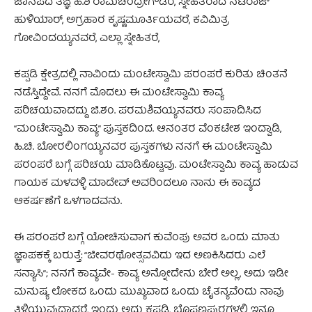
ಜಾನಪದ ತಜ್ಞ ಹಿ.ಶಿ ರಾಮಚಂದ್ರೇಗೌಡರೆ, ಸ್ನೇಹಿತರಾದ ನಟರಾಜ್
ಹುಳಿಯಾರ್, ಅಗ್ರಹಾರ ಕೃಷ್ಣಮೂರ್ತಿಯವರೆ, ಕವಿಮಿತ್ರ
ಗೋವಿಂದಯ್ಯನವರೆ, ಎಲ್ಲಾ ಸ್ನೇಹಿತರೆ,
ಕಪ್ಪಡಿ ಕ್ಷೇತ್ರದಲ್ಲಿ ನಾವಿಂದು ಮಂಟೇಸ್ವಾಮಿ ಪರಂಪರೆ ಕುರಿತು ಚಿಂತನೆ
ನಡೆಸ್ತಿದ್ದೇವೆ. ನನಗೆ ಮೊದಲು ಈ ಮಂಟೇಸ್ವಾಮಿ ಕಾವ್ಯ
ಪರಿಚಯವಾದದ್ದು ಜಿ.ಶಂ. ಪರಮಶಿವಯ್ಯನವರು ಸಂಪಾದಿಸಿದ
“ಮಂಟೇಸ್ವಾಮಿ ಕಾವ್ಯ” ಪುಸ್ತಕದಿಂದ. ಆನಂತರ ವೆಂಕಟೇಶ ಇಂದ್ವಾಡಿ,
ಹಿ.ಚಿ. ಬೋರಲಿಂಗಯ್ಯನವರ ಪುಸ್ತಕಗಳು ನನಗೆ ಈ ಮಂಟೇಸ್ವಾಮಿ
ಪರಂಪರೆ ಬಗ್ಗೆ ಪರಿಚಯ ಮಾಡಿಕೊಟ್ಟವು. ಮಂಟೇಸ್ವಾಮಿ ಕಾವ್ಯ ಹಾಡುವ
ಗಾಯಕ ಮಳವಳ್ಳಿ ಮಾದೇವ್ ಅವರಿಂದಲೂ ನಾನು ಈ ಕಾವ್ಯದ
ಆಕರ್ಷಣೆಗೆ ಒಳಗಾದವನು.
ಈ ಪರಂಪರೆ ಬಗ್ಗೆ ಯೋಚಿಸುವಾಗ ಕುವೆಂಪು ಅವರ ಒಂದು ಮಾತು
ಜ್ಞಾಪಕಕ್ಕೆ ಬರುತ್ತೆ: “ಜೀವರಥೋತ್ಸವವಿದು ಇದ ಅಣಕಿಸಿದರು ಎಲೆ
ಸನ್ಯಾಸಿ”; ನನಗೆ ಕಾವ್ಯವೇ- ಕಾವ್ಯ ಅನ್ನೋದೇನು ಬೇರೆ ಅಲ್ಲ, ಅದು ಇಡೀ
ಮನುಷ್ಯ ಲೋಕದ ಒಂದು ಮುಖ್ಯವಾದ ಒಂದು ಚೈತನ್ಯವೆಂದು ನಾವು
ತಿಳಿಯುವುದಾದರೆ, ಇಂದು ಅದು ಕಪ್ಪಡಿ, ಬೊಪ್ಪಣಪುರಗಳಲ್ಲಿ ಇನ್ನೂ