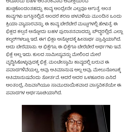
ಅದೊಂದು ಬಹಳ ಆಂತರಿಕವಾದ ಅಪೇಕ್ಷೆಯಿಂದ
ಹುಟ್ಟಿಕೊಂಡಂತಹದ್ದು. ಕಾವ್ಯ ಅಂದ್ರೇನೇ ಎಲ್ಲವೂ ಆಗುತ್ತೆ. ಅಂತ
ಕಾವ್ಯಗಳು ಜಗತ್ತಿನಲ್ಲಿವೆ. ಅಂದರೆ ಶರಣ ಚಳವಳಿಯ ಮುಂದಿನ ಒಂದು
ಕ್ರಿಯಾ ವ್ಯಾಪಾರವನ್ನು, ಈ ಕಾವ್ಯ ಬೇರೆಬೇರೆ ಮಟ್ಟುಗಳಲ್ಲಿ ಹೇಳುತ್ತೆ. ಈ
ಭಿಕ್ಷದ ಕಲ್ಪನೆ ಅನ್ನೋದು ಬಹಳ ಪುರಾತನವಾದದ್ದು. ಬೌದ್ಧರಲ್ಲಿದೆ. ಎಲ್ಲಾ
ಕಲ್ಚರ್‌ಗಳಲ್ಲೂ ಇದೆ. ಈಗ ಭಿಕ್ಷಾ ಅನ್ನೋದಕ್ಕೆ ಹೀನಾರ್ಥ ಪ್ರಾಪ್ತಿಯಾಗಿದೆ.
ಅದು ಬೇರೆಮಾತು. ಆ ಭಿಕ್ಷೆಗೂ, ಈ ಭಿಕ್ಷೆಗೂ ಬೇರೆಬೇರೆ ಅರ್ಥಗಳು ಇವೆ.
ಭಿಕ್ಷೆ ಅಲ್ಲ ಇದು. ಕುಲದ ಸಾಮೀಪ್ಯವನ್ನು ಮೇಲಿಂದ ಮೇಲೆ
ವೃದ್ಧಿಸಿಕೊಳ್ಳುವುದಕ್ಕೆ ಭಿಕ್ಷೆ. ಮಂಟೇಸ್ವಾಮಿ ಕಾವ್ಯದಲ್ಲಿ ಬರುವ ಈ
ಪವಾಡಗಳಿವೆಯಲ್ಲ, ಅವು ಅತಿಮಾನುಷ ಅಲ್ಲ ಅವು. ಮೇಲುನೋಟಕ್ಕೆ
ಅತಿಮಾನುಷವೆಂದು ತೋರ್ತವೆ. ಆದರೆ ಅದರ ಒಳಹೂರಣ ಏನಿದೆ
ಅಂತಂದ್ರೆ, ನಿಜವಾಗಿಯೂ ಸಾಮುದಾಯಿಕವಾದ ವಾಸ್ತವಿಕತೆಯೇ ಈ
ಪವಾಡಗಳ ಅರ್ಥಸೂಚಿಯಾಗಿದೆ.