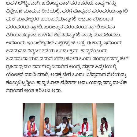
ಬಹಳ ಬೌದ್ಧಿಕವಾಗಿ, ಐರೋಪ್ಯ ವಾಕ್ ಪರಂಪರೆಯ ಕಾವ್ಯಗಳನ್ನು
ವಿಶ್ಲೇಷಣೆ ಮಾಡುವ ರೀತಿಯಲ್ಲಿ, ಧರೆಗೆ ದೊಡ್ಡವರ ಪರಂಪರೆಯನ್ನಾಗಲಿ
ಮಲೆ ಮಾದೇಶ್ವರರ ಪರಂಪರೆಯನ್ನಾಗಲಿ ಅಥವಾ ಕರಿಬಂಟನ
ಪರಂಪರೆಯನ್ನಾಗಲಿ, ಜುಂಜಪ್ಪನ ಪರಂಪರೆಯನ್ನಾಗಲಿ ಅಥವಾ
ಪಿರಿಯಾಪಟ್ಟಣದ ಕಾಳಗದ ಕಥನವನ್ನಾಗಲಿ ನಾವು ಮಾಡಕೂಡದು.
ಅದೊಂದು ಇಂಟಲೆಕ್ಚುವಲ್ ಎಕ್ಸರ್‌ಸೈಜ್ ಅಷ್ಟೆ. ಈ ಕಾವ್ಯ, ಇದೊಂದು
ಜನಮನದ ನಿತ್ಯಚಿಂತನೆಯ ಒಂದು ಕ್ರಮ. ಕಾವ್ಯವೆಂಬುದು
ಜನಸಮದಾಯದ ನಡುವೆ ಬೆರೆತುಹೋದ ಒಂದು ಸಂದರ್ಭವನ್ನು ಹೇಗೆ
ಗ್ರಹಿಸುವುದು? ನಮಗೆಲ್ಲಾ ಏನಾಗಿದೆ ಅಂದ್ರೆ, ವೆಸ್ಟ್ರನ್ ಹಿನ್ನೆಲೆಯಲ್ಲಿ
ಯೋಚನೆ ಮಾಡಿ ಮಾಡಿ, ಅದಕ್ಕೆ ಬೇರೆ ಒಂದು ವಿಶಿಷ್ಟವಾದ ನೆಲೆಯನ್ನು
ಕೊಟ್ಟುಬಿಟ್ಟಿದ್ದೀವಿ. ಕಾವ್ಯ ’ಓರಲ್ ಟ್ರೆಡಿಶನ್’ ಅದು. ಯಾವುದನ್ನು ಮೌಖಿಕ
ಪರಂಪರೆ ಅಂತ ಕರಿತೀವಿ ಅದು.