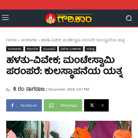
Home
ಅಂಕಣಗಳು
ಹಳತು-ವಿವೇಕ; ಮಂಟೇಸ್ವಾಮಿ ಪರಂಪರೆ: ಕುಲಸ್ಥಾಪನೆಯ ಯತ್ನ
ಅಂಕಣಗಳು
ಕರ್ನಾಟಕ
ಮುಖಪುಟ
ವಿಶೇಷ ಬರಹಗಳು
ಸಾಹಿತ್ಯ
ಹಳತು-ವಿವೇಕ; ಮಂಟೇಸ್ವಾಮಿ
ಪರಂಪರೆ: ಕುಲಸ್ಥಾಪನೆಯ ಯತ್ನ
ಕಿ ರಂ ನಾಗರಾಜ
3 December 2024, 5:07 PM
By :
Facebook
WhatsApp
X