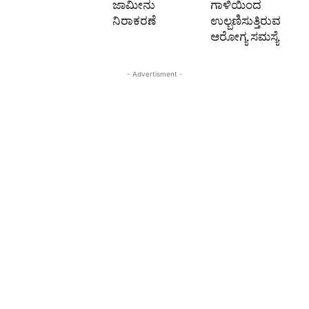
ಜಾಮೀನು
ಗಾಳಿಯಿಂದ
ನಿರಾಕರಣೆ
ಉಲ್ಬಣಿಸುತ್ತಿರುವ
ಆರೋಗ್ಯ ಸಮಸ್ಯೆ
- Advertisment -