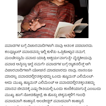
ಪವಾಡಗಳ ಬಗ್ಗೆ ವಿಚಾರವಾದಿಗಳಾಗಿ ನಾವು ಆತಂಕ ಪಡಬಾರದು.
ಕಂಪ್ಯೂಟರ್ ಪವಾಡವನ್ನು ಇಲ್ಲಿ ಕುಳಿತು ಒಪ್ಪಿಕೊಳ್ಳುವ ನಮಗೆ,
ಮಂಟೇಸ್ವಾಮಿ ಪವಾಡ ಯಾಕ್ರಿ ಆಶ್ಚರ್ಯವಾಗುತ್ತೆ? ವೈದ್ಯಕೀಯವು
ಪವಾಡ ಅನ್ನಿಸ್ತಾ ಇಲ್ವೆ ನಮಗೆ? ಪವಾಡಗಳ ಬಗ್ಗೆ ರ್‍ಯಾಶನಲಿಸ್ಟ್ ಆಗಿ
ವಿಚಾರವಾದಿಗಳಾಗಿ ಯೋಚನೆ ಮಾಡಬಾರದು ನಾವು. ನಾನಂತೂ
ಮಾಡಲ್ಲ. ಪವಾಡದಲ್ಲಿರತಕ್ಕಂಥದ್ದು ಒಂದು ಹ್ಯೂಮನ್ ಎಲಿಮೆಂಟ್-
ಅದು ಮುಖ್ಯ. ಹ್ಯೂಮನ್ ಎಲಿಮೆಂಟ್ ಆ ಪವಾಡದಲ್ಲಿರತಕ್ಕಂತಹದ್ದು
ಮಾನವ ಜೀವನಕ್ಕೆ ಎಷ್ಟು ರೀತಿಯಲ್ಲಿ ಒಂದು ಕಾಣಿಕೆಯಾಗುತ್ತೆ ಎಂಬುದು
ಮುಖ್ಯ. ಹಾಗೆ ನೋಡಕ್ಹೋದ್ರೆ ಈ ಹೊತ್ತು ಚಿಕ್ಕಮಕ್ಕಳಿಗೆ ಗಾಂಧಿ
ಪವಾಡವಾಗಿ ಕಾಣ್ತಾನೆ. ಅಂಬೇಡ್ಕರ್ ಪವಾಡವಾಗಿ ಕಾಣ್ತಾನೆ.