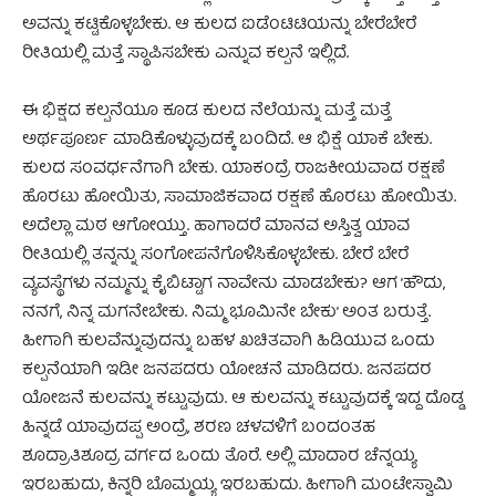
ಅವನ್ನು ಕಟ್ಟಿಕೊಳ್ಳಬೇಕು. ಆ ಕುಲದ ಐಡೆಂಟಿಟಿಯನ್ನು ಬೇರೆಬೇರೆ
ರೀತಿಯಲ್ಲಿ ಮತ್ತೆ ಸ್ಥಾಪಿಸಬೇಕು ಎನ್ನುವ ಕಲ್ಪನೆ ಇಲ್ಲಿದೆ.
ಈ ಭಿಕ್ಷದ ಕಲ್ಪನೆಯೂ ಕೂಡ ಕುಲದ ನೆಲೆಯನ್ನು ಮತ್ತೆ ಮತ್ತೆ
ಅರ್ಥಪೂರ್ಣ ಮಾಡಿಕೊಳ್ಳುವುದಕ್ಕೆ ಬಂದಿದೆ. ಆ ಭಿಕ್ಷೆ ಯಾಕೆ ಬೇಕು.
ಕುಲದ ಸಂವರ್ಧನೆಗಾಗಿ ಬೇಕು. ಯಾಕಂದ್ರೆ ರಾಜಕೀಯವಾದ ರಕ್ಷಣೆ
ಹೊರಟು ಹೋಯಿತು, ಸಾಮಾಜಿಕವಾದ ರಕ್ಷಣೆ ಹೊರಟು ಹೋಯಿತು.
ಅದೆಲ್ಲಾ ಮಠ ಆಗೋಯ್ತು. ಹಾಗಾದರೆ ಮಾನವ ಅಸ್ತಿತ್ವ ಯಾವ
ರೀತಿಯಲ್ಲಿ ತನ್ನನ್ನು ಸಂಗೋಪನೆಗೊಳಿಸಿಕೊಳ್ಳಬೇಕು. ಬೇರೆ ಬೇರೆ
ವ್ಯವಸ್ಥೆಗಳು ನಮ್ಮನ್ನು ಕೈಬಿಟ್ಟಾಗ ನಾವೇನು ಮಾಡಬೇಕು? ಆಗ ’ಹೌದು,
ನನಗೆ, ನಿನ್ನ ಮಗನೇಬೇಕು. ನಿಮ್ಮ ಭೂಮಿನೇ ಬೇಕು’ ಅಂತ ಬರುತ್ತೆ.
ಹೀಗಾಗಿ ಕುಲವೆನ್ನುವುದನ್ನು ಬಹಳ ಖಚಿತವಾಗಿ ಹಿಡಿಯುವ ಒಂದು
ಕಲ್ಪನೆಯಾಗಿ ಇಡೀ ಜನಪದರು ಯೋಚನೆ ಮಾಡಿದರು. ಜನಪದರ
ಯೋಜನೆ ಕುಲವನ್ನು ಕಟ್ಟುವುದು. ಆ ಕುಲವನ್ನು ಕಟ್ಟುವುದಕ್ಕೆ ಇದ್ದ ದೊಡ್ಡ
ಹಿನ್ನಡೆ ಯಾವುದಪ್ಪ ಅಂದ್ರೆ, ಶರಣ ಚಳವಳಿಗೆ ಬಂದಂತಹ
ಶೂದ್ರಾತಿಶೂದ್ರ ವರ್ಗದ ಒಂದು ತೊರೆ. ಅಲ್ಲಿ ಮಾದಾರ ಚೆನ್ನಯ್ಯ
ಇರಬಹುದು, ಕಿನ್ನರಿ ಬೊಮ್ಮಯ್ಯ ಇರಬಹುದು. ಹೀಗಾಗಿ ಮಂಟೇಸ್ವಾಮಿ