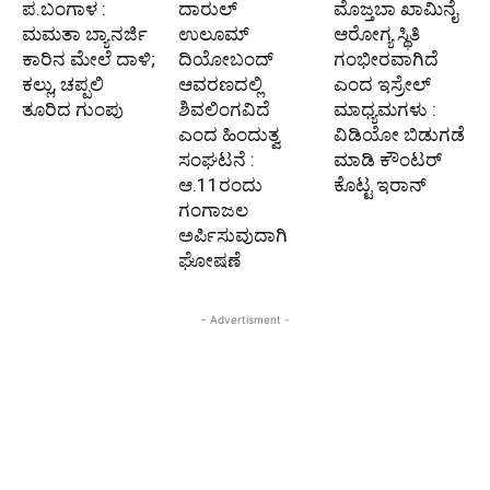
ಪ.ಬಂಗಾಳ :
ದಾರುಲ್
ಮೊಜ್ತಬಾ ಖಾಮಿನೈ
ಮಮತಾ ಬ್ಯಾನರ್ಜಿ
ಉಲೂಮ್
ಆರೋಗ್ಯ ಸ್ಥಿತಿ
ಕಾರಿನ ಮೇಲೆ ದಾಳಿ;
ದಿಯೋಬಂದ್
ಗಂಭೀರವಾಗಿದೆ
ಕಲ್ಲು, ಚಪ್ಪಲಿ
ಆವರಣದಲ್ಲಿ
ಎಂದ ಇಸ್ರೇಲ್
ತೂರಿದ ಗುಂಪು
ಶಿವಲಿಂಗವಿದೆ
ಮಾಧ್ಯಮಗಳು :
ಎಂದ ಹಿಂದುತ್ವ
ವಿಡಿಯೋ ಬಿಡುಗಡೆ
ಸಂಘಟನೆ :
ಮಾಡಿ ಕೌಂಟರ್
ಆ.11ರಂದು
ಕೊಟ್ಟ ಇರಾನ್
ಗಂಗಾಜಲ
ಅರ್ಪಿಸುವುದಾಗಿ
ಘೋಷಣೆ
- Advertisment -