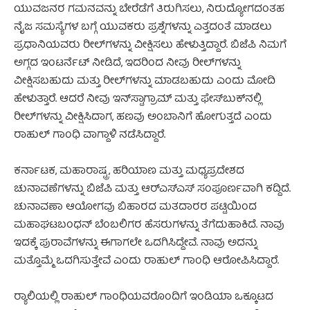
ಯುವಜನರ ಗಮನವನ್ನು ಬೇರೆಡೆಗೆ ತಿರುಗಿಸಲು, ನಿರುದ್ಯೋಗದಂತಹ
ನೈಜ ಸಮಸ್ಯೆಗಳ ಬಗ್ಗೆ ಯುವಕರು ಪ್ರಶ್ನೆಗಳನ್ನು ಎತ್ತದಂತೆ ಮಾಡಲು
ಪ್ರಧಾನಿಯವರು ರೀಲ್‌ಗಳನ್ನು ವೀಕ್ಷಿಸಲು ಹೇಳುತ್ತಿದ್ದಾರೆ. ಬಿಜೆಪಿ ನಿಮಗೆ
ಅಗ್ಗದ ಇಂಟರ್ನೆಟ್ ನೀಡಿದೆ, ಇದರಿಂದ ನೀವು ರೀಲ್‌ಗಳನ್ನು
ವೀಕ್ಷಿಸಬಹುದು ಮತ್ತು ರೀಲ್‌ಗಳನ್ನು ಮಾಡಬಹುದು ಎಂದು ಮೋದಿ
ಹೇಳುತ್ತಾರೆ. ಆದರೆ ನೀವು ಇನ್‌ಸ್ಟಾಗ್ರಾಮ್ ಮತ್ತು ಫೇಸ್‌ಬುಕ್‌ನಲ್ಲಿ
ರೀಲ್‌ಗಳನ್ನು ವೀಕ್ಷಿಸಿದಾಗ, ಹಣವು ಅಂಬಾನಿಗೆ ಹೋಗುತ್ತದೆ ಎಂದು
ರಾಹುಲ್ ಗಾಂಧಿ ವಾಗ್ದಾಳಿ ನಡೆಸಿದ್ದಾರೆ.
ಕರ್ನಾಟಕ, ಮಹಾರಾಷ್ಟ್ರ, ಹರಿಯಾಣ ಮತ್ತು ಮಧ್ಯಪ್ರದೇಶದ
ಚುನಾವಣೆಗಳನ್ನು ಬಿಜೆಪಿ ಮತ್ತು ಆರ್‌ಎಸ್‌ಎಸ್ ಸಂಪೂರ್ಣವಾಗಿ ಕದ್ದಿದೆ.
ಚುನಾವಣಾ ಆಯೋಗವು ಬಿಹಾರದ ಮತದಾರರ ಪಟ್ಟಿಯಿಂದ
ಮಹಾಘಟಬಂಧನ್ ಬೆಂಬಲಿಗರ ಹೆಸರುಗಳನ್ನು ತೆಗೆದುಹಾಕಿದೆ. ನಾವು
ಇದಕ್ಕೆ ಪುರಾವೆಗಳನ್ನು ಈಗಾಗಲೇ ಒದಗಿಸಿದ್ದೇವೆ. ನಾವು ಅದನ್ನು
ಮತ್ತೊಮ್ಮೆ ಒದಗಿಸುತ್ತೇವೆ ಎಂದು ರಾಹುಲ್ ಗಾಂಧಿ ಆರೋಪಿಸಿದ್ದಾರೆ.
ರ‍್ಯಾಲಿಯಲ್ಲಿ ರಾಹುಲ್ ಗಾಂಧಿಯವರೊಂದಿಗೆ ಇಂಡಿಯಾ ಒಕ್ಕೂಟದ