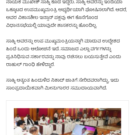
ನಾಯಕ ಮುಖೇಶ್ ಸಾಹ್ನಿ ಕೂಡ ಇದ್ದರು. ಸಾಹ್ನಿ ಅವರನ್ನು ಇಂಡಿಯಾ
ಒಕ್ಕೂಟದ ಉಪಮುಖ್ಯಮಂತ್ರಿ ಅಭ್ಯರ್ಥಿಯಾಗಿ ಘೋಷಿಸಲಾಗಿದೆ. ಆದರೆ,
ಅವರ ವಿಕಾಸಶೀಲ ಇನ್ಸಾನ್ ಪಕ್ಷವು ಈಗ ಕೊನೆಗೊಂಡ
ವಿಧಾನಸಭೆಯಲ್ಲಿ ಯಾವುದೇ ಶಾಸಕರನ್ನು ಹೊಂದಿಲ್ಲ.
ಸಾಹ್ನಿ ಅವರನ್ನು ಉಪ ಮುಖ್ಯಮಂತ್ರಿಯನ್ನಾಗಿ ಮಾಡುವ ಉದ್ದೇಶದ
ಹಿಂದೆ ಒಂದು ಆಲೋಚನೆ ಇದೆ. ಸಮಾಜದ ಎಲ್ಲಾ ವರ್ಗಗಳನ್ನು
ಪ್ರತಿನಿಧಿಸುವ ಸರ್ಕಾರವನ್ನು ನಾವು ರಚಿಸಲು ಬಯಸುತ್ತೇವೆ ಎಂದು
ರಾಹುಲ್ ಗಾಂಧಿ ಹೇಳಿದ್ದಾರೆ.
ಸಾಹ್ನಿ ಅತ್ಯಂತ ಹಿಂದುಳಿದ ನಿಶಾದ್ ಜಾತಿಗೆ ಸೇರಿದವರಾಗಿದ್ದು, ಇದು
ಸಾಂಪ್ರದಾಯಿಕವಾಗಿ ಮೀನುಗಾರರ ಸಮುದಾಯವಾಗಿದೆ.