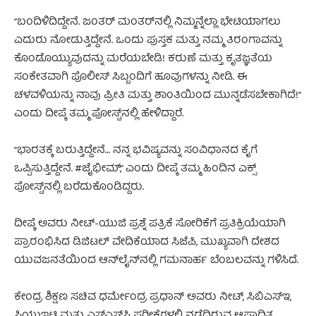
“ಬಂದಿಳಿದಿದ್ದೇನೆ. ಜಂತರ್ ಮಂತರ್‌ನಲ್ಲಿ ನಿಮ್ಮನ್ನೆಲ್ಲಾ ಭೇಟಿಯಾಗಲು
ಎದುರು ನೋಡುತ್ತಿದ್ದೇನೆ. ಒಂದು ಪುಸ್ತಕ ಮತ್ತು ನಮ್ಮ ತಿರಂಗಾವನ್ನು
ಕೊಂಡೊಯ್ಯುವುದನ್ನು ಮರೆಯಬೇಡಿ! ಕರುಣೆ ಮತ್ತು ಕೃತಜ್ಞತೆಯ
ಸಂಕೇತವಾಗಿ ಪೊಲೀಸ್ ಸಿಬ್ಬಂದಿಗೆ ಹೂವುಗಳನ್ನು ನೀಡಿ. ಈ
ಚಳವಳಿಯನ್ನು ನಾವು ಪ್ರೀತಿ ಮತ್ತು ಶಾಂತಿಯಿಂದ ಮುನ್ನಡೆಸಬೇಕಾಗಿದೆ!”
ಎಂದು ದೀಪ್ಕೆ ತಮ್ಮ ಪೋಸ್ಟ್‌ನಲ್ಲಿ ಹೇಳಿದ್ದಾರೆ.
“ಭಾರತಕ್ಕೆ ಬರುತ್ತಿದ್ದೇನೆ… ನನ್ನ ಭವಿಷ್ಯವನ್ನು ಸಂವಿಧಾನದ ಕೈಗೆ
ಒಪ್ಪಿಸುತ್ತಿದ್ದೇನೆ. #ಜೈಭೀಮ್,” ಎಂದು ದೀಪ್ಕೆ ತಮ್ಮ ಹಿಂದಿನ ಎಕ್ಸ್
ಪೋಸ್ಟ್‌ನಲ್ಲಿ ಬರೆದುಕೊಂಡಿದ್ದರು.
ದೀಪ್ಕೆ ಅವರು ನೀಟ್-ಯುಜಿ ಪ್ರಶ್ನೆ ಪತ್ರಿಕೆ ಸೋರಿಕೆಗೆ ಪ್ರತಿಕ್ರಿಯೆಯಾಗಿ
ಪ್ರಾರಂಭಿಸಿದ ಡಿಜಿಟಲ್ ವೇದಿಕೆಯಾದ ಸಿಜೆಪಿ, ಮುಖ್ಯವಾಗಿ ದೇಶದ
ಯುವಜನತೆಯಿಂದ ಆನ್‌ಲೈನ್‌ನಲ್ಲಿ ಗಮನಾರ್ಹ ಬೆಂಬಲವನ್ನು ಗಳಿಸಿದೆ.
ಕೇಂದ್ರ ಶಿಕ್ಷಣ ಸಚಿವ ಧರ್ಮೇಂದ್ರ ಪ್ರಧಾನ್ ಅವರು ನೀಟ್, ಸಿಬಿಎಸ್ಇ,
ಸಿಯುಇಟಿ ಮತ್ತು ಎಸ್‌ಎಸ್‌ಸಿ ಪರೀಕ್ಷೆಗಳಲ್ಲಿ ನಡೆದಿರುವ ಆಪಾದಿತ