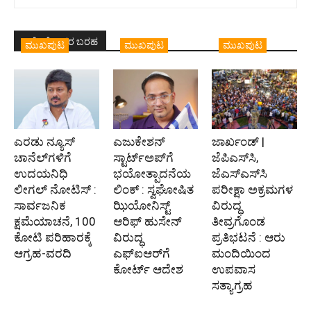
ಇದೇ ಲೇಖಕರ ಬರಹ
ಮುಖಪುಟ
ಮುಖಪುಟ
ಮುಖಪುಟ
ಎರಡು ನ್ಯೂಸ್
ಎಜುಕೇಶನ್
ಜಾರ್ಖಂಡ್ |
ಚಾನೆಲ್‌ಗಳಿಗೆ
ಸ್ಟಾರ್ಟ್‌ಅಪ್‌ಗೆ
ಜೆಪಿಎಸ್‌ಸಿ,
ಉದಯನಿಧಿ
ಭಯೋತ್ಪಾದನೆಯ
ಜೆಎಸ್‌ಎಸ್‌ಸಿ
ಲೀಗಲ್ ನೋಟಿಸ್ :
ಲಿಂಕ್ : ಸ್ವಘೋಷಿತ
ಪರೀಕ್ಷಾ ಅಕ್ರಮಗಳ
ಸಾರ್ವಜನಿಕ
ಝಿಯೋನಿಸ್ಟ್
ವಿರುದ್ಧ
ಕ್ಷಮೆಯಾಚನೆ, 100
ಆರಿಫ್ ಹುಸೇನ್
ತೀವ್ರಗೊಂಡ
ಕೋಟಿ ಪರಿಹಾರಕ್ಕೆ
ವಿರುದ್ಧ
ಪ್ರತಿಭಟನೆ : ಆರು
ಆಗ್ರಹ-ವರದಿ
ಎಫ್‌ಐಆರ್‌ಗೆ
ಮಂದಿಯಿಂದ
ಕೋರ್ಟ್ ಆದೇಶ
ಉಪವಾಸ
ಸತ್ಯಾಗ್ರಹ