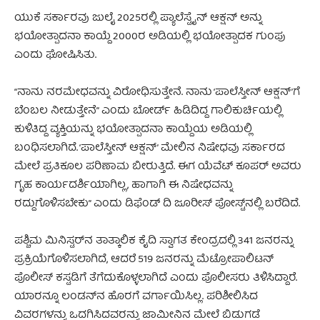
ಯುಕೆ ಸರ್ಕಾರವು ಜುಲೈ 2025ರಲ್ಲಿ ಪ್ಯಾಲೆಸ್ಟೈನ್ ಆಕ್ಷನ್ ಅನ್ನು
ಭಯೋತ್ಪಾದನಾ ಕಾಯ್ದೆ 2000ರ ಅಡಿಯಲ್ಲಿ ಭಯೋತ್ಪಾದಕ ಗುಂಪು
ಎಂದು ಘೋಷಿಸಿತು.
“ನಾನು ನರಮೇಧವನ್ನು ವಿರೋಧಿಸುತ್ತೇನೆ. ನಾನು
‘ಪಾಲೆಸ್ತೀನ್ ಆಕ್ಷನ್’
ಗೆ
ಬೆಂಬಲ ನೀಡುತ್ತೇನೆ” ಎಂದು ಬೋರ್ಡ್ ಹಿಡಿದಿದ್ದ ಗಾಲಿಕುರ್ಚಿಯಲ್ಲಿ
ಕುಳಿತಿದ್ದ ವ್ಯಕ್ತಿಯನ್ನು ಭಯೋತ್ಪಾದನಾ ಕಾಯ್ದೆಯ ಅಡಿಯಲ್ಲಿ
ಬಂಧಿಸಲಾಗಿದೆ.
‘ಪಾಲೆಸ್ತೀನ್ ಆಕ್ಷನ್’
ಮೇಲಿನ ನಿಷೇಧವು ಸರ್ಕಾರದ
ಮೇಲೆ ಪ್ರತಿಕೂಲ ಪರಿಣಾಮ ಬೀರುತ್ತಿದೆ. ಈಗ ಯೆವೆಟ್ ಕೂಪರ್ ಅವರು
ಗೃಹ ಕಾರ್ಯದರ್ಶಿಯಾಗಿಲ್ಲ, ಹಾಗಾಗಿ ಈ ನಿಷೇಧವನ್ನು
ರದ್ದುಗೊಳಿಸಬೇಕು” ಎಂದು ಡಿಫೆಂಡ್ ದಿ ಜೂರೀಸ್ ಪೋಸ್ಟ್‌ನಲ್ಲಿ ಬರೆದಿದೆ.
ಪಶ್ಚಿಮ ಮಿನಿಸ್ಟರ್‌ನ ತಾತ್ಕಾಲಿಕ ಕೈದಿ ಸ್ವಾಗತ ಕೇಂದ್ರದಲ್ಲಿ 341 ಜನರನ್ನು
ಪ್ರಕ್ರಿಯೆಗೊಳಿಸಲಾಗಿದೆ, ಆದರೆ 519 ಜನರನ್ನು ಮೆಟ್ರೋಪಾಲಿಟನ್
ಪೊಲೀಸ್ ಕಸ್ಟಡಿಗೆ ತೆಗೆದುಕೊಳ್ಳಲಾಗಿದೆ ಎಂದು ಪೊಲೀಸರು ತಿಳಿಸಿದ್ದಾರೆ.
ಯಾರನ್ನೂ ಲಂಡನ್‌ನ ಹೊರಗೆ ವರ್ಗಾಯಿಸಿಲ್ಲ. ಪರಿಶೀಲಿಸಿದ
ವಿವರಗಳನ್ನು ಒದಗಿಸಿದವರನ್ನು ಜಾಮೀನಿನ ಮೇಲೆ ಬಿಡುಗಡೆ