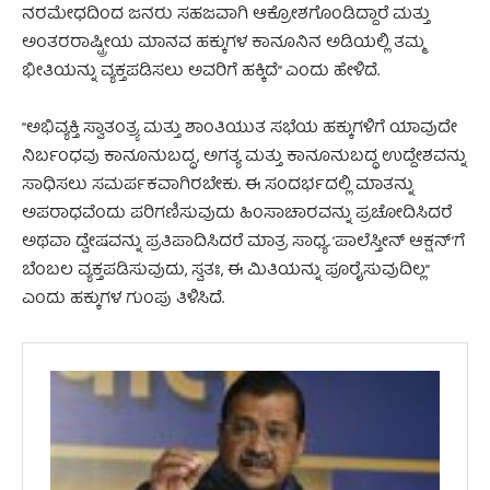
ನರಮೇಧದಿಂದ ಜನರು ಸಹಜವಾಗಿ ಆಕ್ರೋಶಗೊಂಡಿದ್ದಾರೆ ಮತ್ತು
ಅಂತರರಾಷ್ಟ್ರೀಯ ಮಾನವ ಹಕ್ಕುಗಳ ಕಾನೂನಿನ ಅಡಿಯಲ್ಲಿ ತಮ್ಮ
ಭೀತಿಯನ್ನು ವ್ಯಕ್ತಪಡಿಸಲು ಅವರಿಗೆ ಹಕ್ಕಿದೆ” ಎಂದು ಹೇಳಿದೆ.
“ಅಭಿವ್ಯಕ್ತಿ ಸ್ವಾತಂತ್ರ್ಯ ಮತ್ತು ಶಾಂತಿಯುತ ಸಭೆಯ ಹಕ್ಕುಗಳಿಗೆ ಯಾವುದೇ
ನಿರ್ಬಂಧವು ಕಾನೂನುಬದ್ಧ, ಅಗತ್ಯ ಮತ್ತು ಕಾನೂನುಬದ್ಧ ಉದ್ದೇಶವನ್ನು
ಸಾಧಿಸಲು ಸಮರ್ಪಕವಾಗಿರಬೇಕು. ಈ ಸಂದರ್ಭದಲ್ಲಿ ಮಾತನ್ನು
ಅಪರಾಧವೆಂದು ಪರಿಗಣಿಸುವುದು ಹಿಂಸಾಚಾರವನ್ನು ಪ್ರಚೋದಿಸಿದರೆ
ಅಥವಾ ದ್ವೇಷವನ್ನು ಪ್ರತಿಪಾದಿಸಿದರೆ ಮಾತ್ರ ಸಾಧ್ಯ.
‘ಪಾಲೆಸ್ತೀನ್ ಆಕ್ಷನ್’
ಗೆ
ಬೆಂಬಲ ವ್ಯಕ್ತಪಡಿಸುವುದು, ಸ್ವತಃ, ಈ ಮಿತಿಯನ್ನು ಪೂರೈಸುವುದಿಲ್ಲ”
ಎಂದು ಹಕ್ಕುಗಳ ಗುಂಪು ತಿಳಿಸಿದೆ.