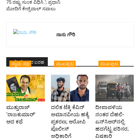
75 ರಷ್ಟು ಸುಂಕ ವಿಧಿಸಿ..’; ಪ್ರಧಾನಿ
ಮೋದಿಗೆ ಕೇಜ್ರಿವಾಲ್ ಸವಾಲು
ನಾನು ಗೌರಿ
ಇದೇ ಲೇಖಕರ ಬರಹ
ನ್ಯಾಯ ಪಥ
ಮುಖಪುಟ
ಮುಖಪುಟ
ಮುತ್ತುರಾಜ್
ದಲಿತ ಟೆಕ್ಕಿ ಕೆವಿನ್
ದೀಪಾವಳಿಯ
‘ರಾಜಕುಮಾರ್‍’
ಅಮಾನವೀಯ ಹತ್ಯೆ
ನಂತರ ದೆಹಲಿ-
ಆದ ಕಥೆ
ಪ್ರಕರಣ; ಆರೋಪಿ
ಎನ್‌ಸಿಆರ್‌ನಲ್ಲಿ
ಪೊಲೀಸ್‌
ಹದಗೆಟ್ಟ ಪರಿಸರ;
ಅಧಿಕಾರಿಗೆ
ವಿಷಕಾರಿ