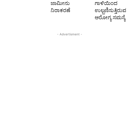
ಜಾಮೀನು
ಗಾಳಿಯಿಂದ
ನಿರಾಕರಣೆ
ಉಲ್ಬಣಿಸುತ್ತಿರುವ
ಆರೋಗ್ಯ ಸಮಸ್ಯೆ
- Advertisment -