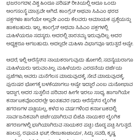
ಭಜರಂಗದಳ, ವಿಶ್ವ ಹಿಂದೂ ಪರಿಷತ್ ರೀತಿಯಲ್ಲಿ ಅದೂ ಒಂದು
ಅಂಗಸಂಸ್ಥೆ ಮಾತ್ರವೇ ಆಗಿದೆ. ಕಾಂಗ್ರೆಸ್ ಅಥವಾ ಸಿಪಿಎಂ ಥರದ
ಪಕ್ಷಗಳೂ ಹಾಗೆಯೇ ಅಲ್ಲವೇ ಎಂದು ಕೆಲವರು ಅಮಾಯಕ ಪ್ರಶ್ನೆಯನ್ನು
ಹಾಕಬಹುದು. ಇಲ್ಲ, ಕಾಂಗ್ರೆಸ್ ಅಥವಾ ಸಿಪಿಎಂ ಪಕ್ಷಗಳಲ್ಲಿ
ಮಹಿಳೆಯರೂ ಸದಸ್ಯರು. ಅದರಲ್ಲಿ ತಾರತಮ್ಯ ಇರುವುದಿಲ್ಲ. ಅದರ
ಅಧ್ಯಕ್ಷರೂ ಆಗಬಹುದು. ಅದಲ್ಲದೇ ಮಹಿಳಾ ವಿಭಾಗವೂ ಇರುತ್ತದೆ ಅಷ್ಟೇ.
ಆದರೆ, ಇಲ್ಲಿ ಆರೆಸ್ಸೆಸ್‍ನ ನಾಯಕರಾಗುವುದು ಹೋಗಲಿ, ಸದಸ್ಯೆಯರಾಗೂ
ಮಹಿಳೆಯರು ಇರುವಂತಿಲ್ಲ. ಮಹಿಳೆಯರು ಎರಡನೆಯ ದರ್ಜೆಯ
ಪ್ರಜೆಗಳು, ಅವರು ಮನೆಗೆಲಸ ಮಾಡುವುದಕ್ಕೆ, ಸೇವೆ ಮಾಡುವುದಕ್ಕೆ,
ಪುರುಷರ ಭೋಗಕ್ಕೆ ಬಳಕೆಯಾಗಲು ಅಷ್ಟೇ ಇದ್ದಾರೆ ಎಂಬ ಮನೋಭಾವ
ಇದ್ದಾಗ, ಅದರ ಸುತ್ತಲಿನ ಪರಿವಾರ ಹೀಗೇ ಇರಲು ಸಾಧ್ಯ. ಹಾಗಾಗಿಯೇ
ಕರ್ನಾಟಕವೊಂದರಲ್ಲೇ ಇಂತಹವರ (ಇದು ಆರೆಸ್ಸೆಸ್‍ನ ಲೈಂಗಿಕ
ಹಗರಣಗಳ ಪಟ್ಟಿಯಲ್ಲ, ಕಳೆದ 10 ವರ್ಷಗಳಿಂದ ಕರ್ನಾಟಕದಲ್ಲಿ
ಸಾರ್ವಜನಿಕವಾಗಿ ಚರ್ಚೆಯಾಗಿರುವ ಬಿಜೆಪಿ ನಾಯಕರ ಲೈಂಗಿಕ
ಹಗರಣಗಳಲ್ಲಿ ಭಾಗಿಯಾಗಿರುವ ನಾಯಕರ ಪಟ್ಟಿ) ದೊಡ್ಡ ಪಟ್ಟಿ ಸಿಗುತ್ತದೆ.
ಹಾಲಪ್ಪ, ರಘುಪತಿ ಭಟ್, ರೇಣುಕಾಚಾರ್ಯ, ಸಿದ್ದು ಸವಡಿ, ಕೃಷ್ಣ