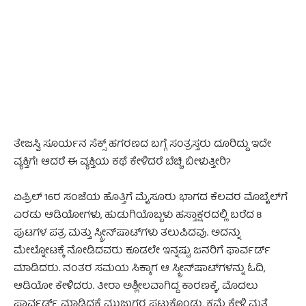
- Advertisement -
ತೇಜಸ್ವಿ ಸೂರ್ಯನ ಸೆಕ್ಸ್ ಹಗರಣದ ಬಗ್ಗೆ ಸಂತ್ರಸ್ತರು ದೂರಿದ್ದು ಇದೇ
ವ್ಯಕ್ತಿಗೆ! ಆದರೆ ಈ ವ್ಯಕ್ತಿಯ ಕಥೆ ಕೇಳಿದರೆ ಬೆಚ್ಚಿ ಬೀಳುತ್ತೀರಿ?
ಏಪ್ರಿಲ್ 16ರ ಸಂಜೆಯ ಹೊತ್ತಿಗೆ ಮೈಸೂರು ಭಾಗದ ಕೆಲವರ ಮೊಬೈಲ್‍ಗೆ
ಎರಡು ಆಡಿಯೋಗಳು, ಹುಡುಗಿಯೊಬ್ಬಳು ಹಸ್ತಾಕ್ಷರದಲ್ಲಿ ಬರೆದ 8
ಪುಟಗಳ ಪತ್ರ ಮತ್ತು ಸ್ಕ್ರೀನ್‍ಷಾಟ್‍ಗಳು ತಲುಪಿದವು. ಅದನ್ನು
ಮೇಲ್ನೋಟಕ್ಕೆ ನೋಡಿದವರು ಕೂಡಲೇ ಇನ್ನಷ್ಟು ಜನರಿಗೆ ಫಾರ್ವರ್ಡ್
ಮಾಡಿದರು. ನಂತರ ಸಮಯ ಸಿಕ್ಕಾಗ ಆ ಸ್ಕ್ರೀನ್‍ಷಾಟ್‍ಗಳನ್ನು ಓದಿ,
ಆಡಿಯೋ ಕೇಳಿದರು. ತೀರಾ ಅಶ್ಲೀಲವಾಗಿದ್ದ ಕಾರಣಕ್ಕೆ, ಮೊದಲು
ಫಾರ್ವರ್ಡ್ ಮಾಡಿದ್ದಕ್ಕೆ ಮುಜುಗರ ಪಟ್ಟುಕೊಂಡು, ಕ್ಷಮೆ ಕೇಳಿ ಮತ್ತೆ