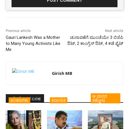
Previous article
Next article
Gauri Lankesh Was a Mother
ಚುನಾವಣೆಗೆ ಮುಂಚೆಯೇ 3 ಬಿಜೆಪಿ
to Many Young Activists Like
ಔಟ್, 2 ಕಾಂಗ್ರೆಸ್ ಔಟ್, 4 ಕಡೆ ಫೈಟ್
Me
Girish MB
ಆ ವಾರದ
ಇದೇ ಲೇಖಕರ ಬರಹ
ಅಂಕಣಗಳು
ಕರ್ನಾಟಕ
ಕಣ್ಣೋಟ