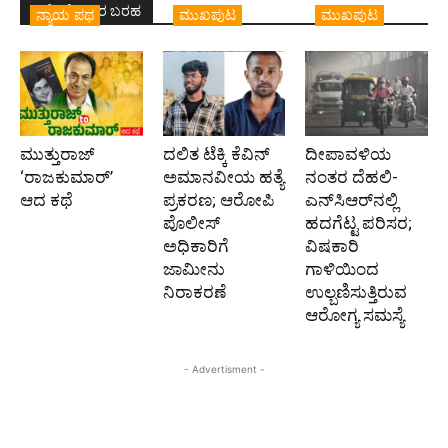
ಇದೇ ಲೇಖಕರ ಬರಹ
ನ್ಯಾಯ ಪಥ
ಮುಖಪುಟ
ಮುಖಪುಟ
ಮುತ್ತುರಾಜ್
ದಲಿತ ಟೆಕ್ಕಿ ಕೆವಿನ್
ದೀಪಾವಳಿಯ
‘ರಾಜಕುಮಾರ್‍’
ಅಮಾನವೀಯ ಹತ್ಯೆ
ನಂತರ ದೆಹಲಿ-
ಆದ ಕಥೆ
ಪ್ರಕರಣ; ಆರೋಪಿ
ಎನ್‌ಸಿಆರ್‌ನಲ್ಲಿ
ಪೊಲೀಸ್‌
ಹದಗೆಟ್ಟ ಪರಿಸರ;
ಅಧಿಕಾರಿಗೆ
ವಿಷಕಾರಿ
ಜಾಮೀನು
ಗಾಳಿಯಿಂದ
ನಿರಾಕರಣೆ
ಉಲ್ಬಣಿಸುತ್ತಿರುವ
ಆರೋಗ್ಯ ಸಮಸ್ಯೆ
- Advertisment -