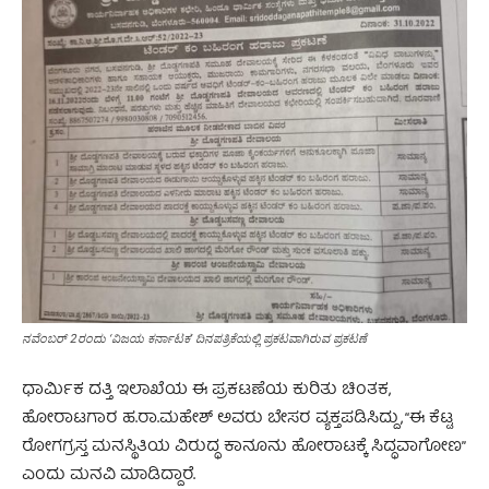
ನವೆಂಬರ್‌ 2ರಂದು ‘ವಿಜಯ ಕರ್ನಾಟಕ’ ದಿನಪತ್ರಿಕೆಯಲ್ಲಿ ಪ್ರಕಟವಾಗಿರುವ ಪ್ರಕಟಣೆ
ಧಾರ್ಮಿಕ ದತ್ತಿ ಇಲಾಖೆಯ ಈ ಪ್ರಕಟಣೆಯ ಕುರಿತು ಚಿಂತಕ,
ಹೋರಾಟಗಾರ ಹ.ರಾ.ಮಹೇಶ್‌ ಅವರು ಬೇಸರ ವ್ಯಕ್ತಪಡಿಸಿದ್ದು, “ಈ ಕೆಟ್ಟ
ರೋಗಗ್ರಸ್ತ ಮನಸ್ಥಿತಿಯ ವಿರುದ್ಧ ಕಾನೂನು ಹೋರಾಟಕ್ಕೆ ಸಿದ್ಧವಾಗೋಣ”
ಎಂದು ಮನವಿ ಮಾಡಿದ್ದಾರೆ.