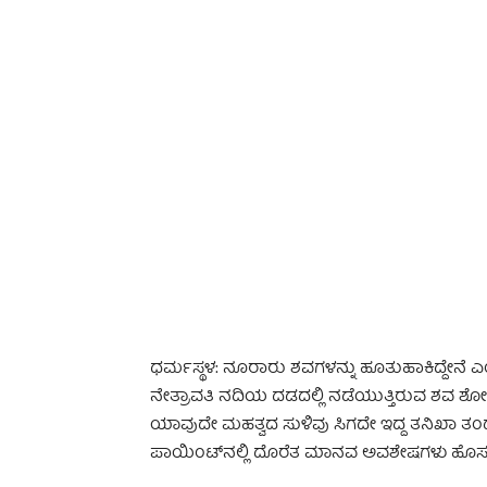
-
ಧರ್ಮಸ್ಥಳ: ನೂರಾರು ಶವಗಳನ್ನು ಹೂತುಹಾಕಿದ್ದೇ
ನೇತ್ರಾವತಿ ನದಿಯ ದಡದಲ್ಲಿ ನಡೆಯುತ್ತಿರುವ ಶವ ಶೋ
ಯಾವುದೇ ಮಹತ್ವದ ಸುಳಿವು ಸಿಗದೇ ಇದ್ದ ತನಿಖಾ ತಂಡ
ಪಾಯಿಂಟ್‌ನಲ್ಲಿ ದೊರೆತ ಮಾನವ ಅವಶೇಷಗಳು ಹೊಸ ಹುರ