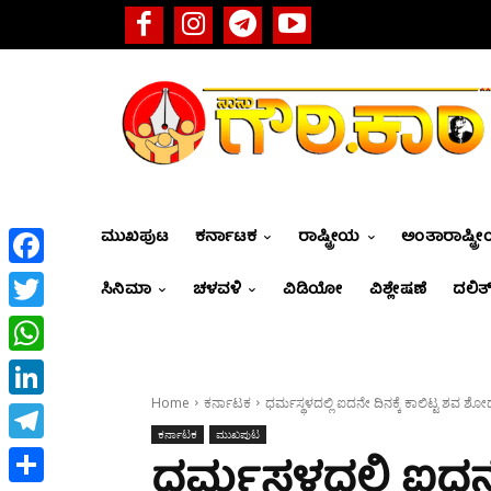
ಮುಖಪುಟ
ಕರ್ನಾಟಕ
ರಾಷ್ಟ್ರೀಯ
ಅಂತಾರಾಷ್ಟ್ರ
Facebook
ಸಿನಿಮಾ
ಚಳವಳಿ
ವಿಡಿಯೋ
ವಿಶ್ಲೇಷಣೆ
ದಲಿತ್
Twitter
WhatsApp
Home
ಕರ್ನಾಟಕ
ಧರ್ಮಸ್ಥಳದಲ್ಲಿ ಐದನೇ ದಿನಕ್ಕೆ ಕಾಲಿಟ್ಟ ಶವ ಶೋ
LinkedIn
ಕರ್ನಾಟಕ
ಮುಖಪುಟ
Telegram
ಧರ್ಮಸ್ಥಳದಲ್ಲಿ ಐದನೇ