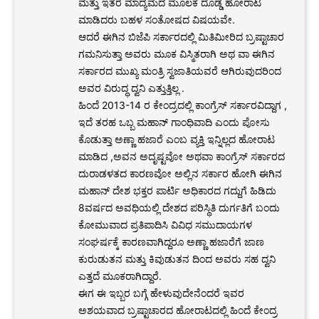
ಮತ್ತು ಇತರೆ ಮಾದ್ಯಮದ ಮೂಲಕ ದೊಡ್ಡ ಹೋರಾಟ
ಮಾಡಿದರು ಬಹಳ ಸಂತೋಷದ ವಿಷಯವೇ.
ಆದರೆ ಈಗಿನ ಬಿಜೆಪಿ ಸರ್ಕಾರದಲ್ಲಿ ಮಿತಿಮೀರಿದ ಬ್ರಷ್ಟಾಚಾರ
ಗಮನಿಸುತ್ತಾ ಅವರು ಮೂಕ ವಿಸ್ಮಿತರಾಗಿ ಅಥ ವಾ ಈಗಿನ
ಸರ್ಕಾರದ ಮುಖ್ಯ ಮಂತ್ರಿ ಸ್ವಜಾತಿಯವರೆ ಆಗಿರುವುದರಿಂದ
ಅವರ ವಿರುದ್ಧ ದ್ವನಿ ಎತ್ತುತ್ತಿಲ್ಲ .
ಹಿಂದೆ 2013-14 ರ ಕೇಂದ್ರದಲ್ಲಿ ಕಾಂಗ್ರೆಸ್ ಸರ್ಕಾರವಿದ್ದಾಗ ,
ಇದೆ ತರಹ ಒಬ್ಬ ಮಹಾನ್ ಗಾಂಧಿವಾದಿ ಎಂದು ಪೋಸು
ಕೊಡುತ್ತಾ ಅಣ್ಣಾ ಹಜಾರೆ ಎಂಬ ವ್ಯಕ್ತಿ ಇನ್ನಿಲ್ಲದ ಹೋರಾಟ
ಮಾಡಿದ ,ಅವನ ಅದೃಷ್ಟವೋ ಅಥವಾ ಕಾಂಗ್ರೆಸ್ ಸರ್ಕಾರದ
ದುರಾಡಳತದ ಕಾರಣವೋ ಅಲ್ಲಿನ ಸರ್ಕಾರ ಹೋಗಿ ಈಗಿನ
ಮಹಾನ್ ದೇಶ ಭಕ್ತರ ಪಾರ್ಟಿ ಅಧಿಕಾರದ ಗದ್ದುಗೆ ಹಿಡಿದು
8ವರ್ಷದ ಅವಧಿಯಲ್ಲಿ ದೇಶದ ಪರಿಸ್ಥಿತಿ ದುರ್ಗತಿಗೆ ಬಂದು
ಕೋಮುವಾದ ಪ್ರತಿಪಾದಿಸಿ ವಿವಿಧ ಸಮುದಾಯಗಳ
ಸಂಘರ್ಷಕ್ಕೆ ಕಾರಣವಾಗಿದ್ದರೂ ಅಣ್ಣಾ ಹಜಾರೆಗೆ ಜಾಣ
ಕುರುಡುತನ ಮತ್ತು ಕಿವುಡುತನ ದಿಂದ ಅವರು ಸಹ ದ್ವನಿ
ಎತ್ತದೆ ಮೂಕರಾಗಿದ್ದಾರೆ.
ಈಗ ಈ ಇಬ್ಬರ ಬಗ್ಗೆ ಹೇಳುವುದೇನೆಂದರೆ ಇವರ
ಅಶಯವಾದ ಬ್ರಷ್ಟಾಚಾರದ ಹೋರಾಟದಲ್ಲಿ ಹಿಂದೆ ಕೇಂದ್ರ