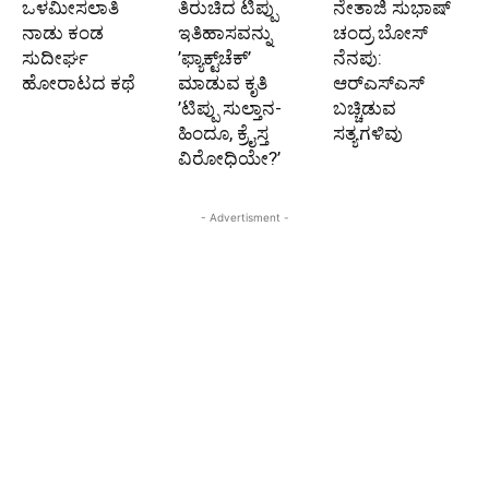
ಒಳಮೀಸಲಾತಿ
ತಿರುಚಿದ ಟಿಪ್ಪು
ನೇತಾಜಿ ಸುಭಾಷ್‌
ನಾಡು ಕಂಡ
ಇತಿಹಾಸವನ್ನು
ಚಂದ್ರ ಬೋಸ್
ಸುದೀರ್ಘ
’ಫ್ಯಾಕ್ಟ್‌ಚೆಕ್’
ನೆನಪು:
ಹೋರಾಟದ ಕಥೆ
ಮಾಡುವ ಕೃತಿ
ಆರ್‌ಎಸ್‌ಎಸ್‌
’ಟಿಪ್ಪು ಸುಲ್ತಾನ-
ಬಚ್ಚಿಡುವ
ಹಿಂದೂ, ಕ್ರೈಸ್ತ
ಸತ್ಯಗಳಿವು
ವಿರೋಧಿಯೇ?’
- Advertisment -