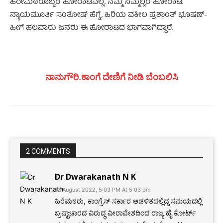
ಹಿರೇಮಠರೊಬ್ಬರ ಹೋರಾಟವಲ್ಲ. ನಮ್ಮ ನಿಮ್ಮೆಲ್ಲರ ಹೋರಾಟ.
ನ್ಯಾಯಮೂರ್ತಿ ಸಂತೋಷ್ ಹೆಗ್ಡೆ, ಹಿರಿಯ ವಕೀಲ ಪ್ರಶಾಂತ್ ಭೂಷಣ್‌-
ಹೀಗೆ ಹಲವಾರು ಜನರು ಈ ಹೋರಾಟದ ಭಾಗವಾಗಿದ್ದಾರೆ.
ನಾನುಗೌರಿ.ಕಾಂಗೆ ದೇಣಿಗೆ ನೀಡಿ ಬೆಂಬಲಿಸಿ
2 COMMENTS
Dr Dwarakanath N K
12 August 2022, 5:03 PM At 5:03 pm
ಹಿರೆಮಠರು, ಕಾಂಗ್ರೆಸ್ ಸರ್ಕಾರ ಆಡಳಿತದಲ್ಲಿದ್ದ ಸಮಯದಲ್ಲಿ
ಬ್ರಷ್ಟಾಚಾರದ ವಿರುದ್ಧ ವೀರಾವೇಶದಿಂದ ರಾಜ್ಯ ಹೈ ಕೋರ್ಟ್