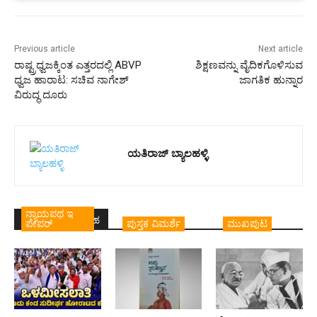
Previous article
Next article
ರಾಷ್ಟ್ರಧ್ವಜಕ್ಕಿಂತ ಎತ್ತರದಲ್ಲಿ ABVP
ಶಿಕ್ಷಣವನ್ನು ವೈದಿಕಗೊಳಿಸುವ
ಧ್ವಜ ಹಾರಾಟ: ಸಚಿವ ನಾಗೇಶ್
ಜಾಗತಿಕ ಹುನ್ನಾರ
ವಿರುದ್ಧ ದೂರು
ಯತಿರಾಜ್ ಬ್ಯಾಲಹಳ್ಳಿ
ನ್ಯಾಯಪಥ ಇ
ಇದೇ ಲೇಖಕರ ಬರಹ
ಪೇಪರ್
ಪುಸ್ತಕ ವಿಮರ್ಶೆ
ಮುಖಪುಟ