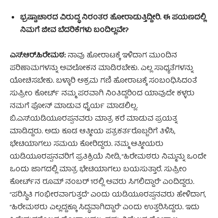
ಭ್ರಷ್ಟಾಚಾರದ ವಿರುದ್ಧ ನಿರಂತರ ಹೋರಾಡುತ್ತಿದ್ದೀರಿ. ಈ ಪಯಣದಲ್ಲಿ
ನಿಮಗೆ ಜೀವ ಬೆದರಿಕೆಗಳು ಬಂದಿಲ್ಲವೇ?
ಎಸ್‌.ಆರ್‌.ಹಿರೇಮಠ:
ನಾವು ಹೋರಾಟಕ್ಕೆ ಇಳಿದಾಗ ಮುಂದಿನ
ಪರಿಣಾಮಗಳನ್ನು ಅವಲೋಕನ ಮಾಡಿರಬೇಕು. ಎಲ್ಲ ಸಾಧ್ಯತೆಗಳನ್ನು
ಯೋಚಿಸಬೇಕು. ಬಳ್ಳಾರಿ ಅಕ್ರಮ ಗಣಿ ಹೋರಾಟಕ್ಕೆ ಸಂಬಂಧಿಸಿದಂತೆ
ಸುಪ್ರೀಂ ಕೋರ್ಟ್ ನಮ್ಮ ಪರವಾಗಿ ನಿಂತಿದ್ದರಿಂದ ಯಾವುದೇ ಕಳ್ಳರು
ನಮಗೆ ಫೋನ್ ಮಾಡುವ ಧೈರ್ಯ ಮಾಡಲಿಲ್ಲ.
ಬಿ.ಎಸ್‌.ಯಡಿಯೂರಪ್ಪನವರು ಮಾತ್ರ ಕರೆ ಮಾಡುವ ಪ್ರಯತ್ನ
ಮಾಡಿದ್ದರು. ಅದು ಕೂಡ ಆತ್ಮೀಯ ಪತ್ರಕರ್ತರೊಬ್ಬರಿಗೆ ತಿಳಿಸಿ,
ಭೇಟಿಯಾಗಲು ಸಮಯ ಕೋರಿದ್ದರು. ನಮ್ಮ ಆತ್ಮೀಯರು
ಯಡಿಯೂರಪ್ಪನವರಿಗೆ ಪ್ರತಿಕ್ರಿಯೆ ನೀಡಿ, “ಹಿರೇಮಠರು ನಿಮ್ಮನ್ನು ಒಂದೇ
ಒಂದು ಜಾಗದಲ್ಲಿ ಮಾತ್ರ ಭೇಟಿಯಾಗಲು ಬಯಸುತ್ತಾರೆ. ಸುಪ್ರೀಂ
ಕೋರ್ಟ್‌ನ ರೂಮ್‌ ನಂಬರ್‌ 1ರಲ್ಲಿ ಅವರು ಸಿಗಲಿದ್ದಾರೆ” ಎಂದಿದ್ದರು.
“ಪರಿಸ್ಥಿತಿ ಗಂಭೀರವಾಗುತ್ತದೆ” ಎಂದು ಯಡಿಯೂರಪ್ಪನವರು ಹೇಳಿದಾಗ,
“ಹಿರೇಮಠರು ಎಲ್ಲದ್ದಕ್ಕೂ ಸಿದ್ಧವಾಗಿದ್ದಾರೆ” ಎಂದು ಉತ್ತರಿಸಿದ್ದರು. ಇದು