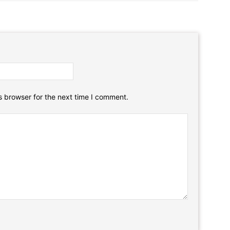
Email:*
Website:
s browser for the next time I comment.