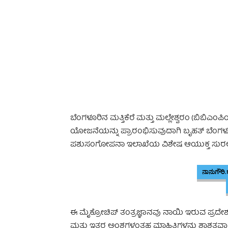
-
ಬೆಂಗಳೂರಿನ ಮತ್ತಿಕೆರೆ ಮತ್ತು ಮಲ್ಲೇಶ್ವರಂ (ಬಿಬಿಎ
ಯೋಜನೆಯನ್ನು ಪ್ರಾರಂಭಿಸುವುದಾಗಿ ಬೃಹತ್ ಬೆಂಗಳ
ಪಶುಸಂಗೋಪನಾ ಇಲಾಖೆಯ ವಿಶೇಷ ಆಯುಕ್ತ ಸುರಲ್ಕರ್ 
ನಾನುಗೌರಿ.ಕ
ಈ ಮೈಕ್ರೋಚಿಪ್ ತಂತ್ರಜ್ಞಾನವು ನಾಯಿ ಇರುವ ಪ್ರದೇಶ, 
ಮತ್ತು ಇತರ ಅಂಶಗಳಂತಹ ಮಾಹಿತಿಗಳನ್ನು ಶಾಶ್ವತವಾ