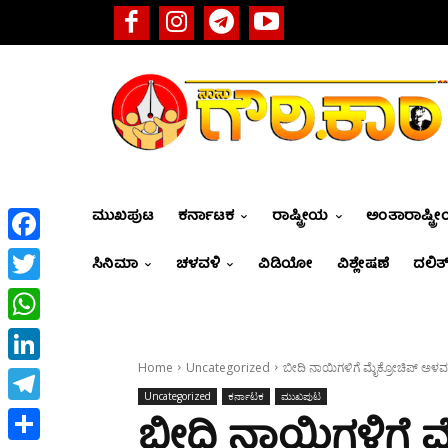
ಮುಖಪುಟ
ಕರ್ನಾಟಕ
ರಾಷ್ಟ್ರೀಯ
ಅಂತಾರಾಷ್ಟ್ರ
Facebook
ಸಿನಿಮಾ
ಚಳವಳಿ
ವಿಡಿಯೋ
ವಿಶ್ಲೇಷಣೆ
ದಲಿತ್
Twitter
WhatsApp
Home
Uncategorized
ಬೀದಿ ನಾಯಿಗಳಿಗೆ ಮೈಕ್ರೋಚಿಪ್ ಅಳ
LinkedIn
Uncategorized
ಕರ್ನಾಟಕ
ಮುಖಪುಟ
Telegram
ಬೀದಿ ನಾಯಿಗಳಿಗೆ 