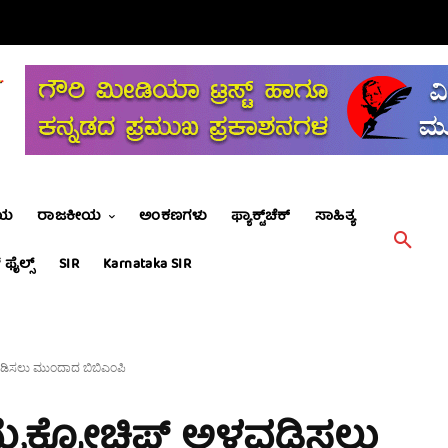
ೀಯ
ರಾಜಕೀಯ
ಅಂಕಣಗಳು
ಫ್ಯಾಕ್ಟ್‌ಚೆಕ್
ಸಾಹಿತ್ಯ
 ಫೈಲ್ಸ್
SIR
Karnataka SIR
ವಡಿಸಲು ಮುಂದಾದ ಬಿಬಿಎಂಪಿ
ಮೈಕ್ರೋಚಿಪ್ ಅಳವಡಿಸಲು