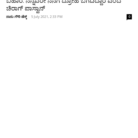
ಬಿಹಾರ: ನನ್ನವರೇ ನನಗೆ ದ್ರೋಹ ಬಗೆದಿದ್ದಾರೆ ಎಂದ
ಚಿರಾಗ್ ಪಾಸ್ವಾನ್
ನಾನು ಗೌರಿ ಡೆಸ್ಕ್
-
5 July 2021, 2:33 PM
0