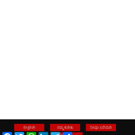
English
ನಮ್ಮ ಕುರಿತು
ನೀವೂ ಬರೆಯಿರಿ
Facebook
Twitter
WhatsApp
LinkedIn
Telegram
Share