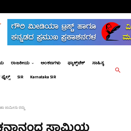
ೀಯ
ರಾಜಕೀಯ
ಅಂಕಣಗಳು
ಫ್ಯಾಕ್ಟ್‌ಚೆಕ್
ಸಾಹಿತ್ಯ
 ಫೈಲ್ಸ್
SIR
Karnataka SIR
ಷಣಾ ಜಾಮೀನು ರದ್ದು
ವಚನಾನಂದ ಸ್ವಾಮಿಯ