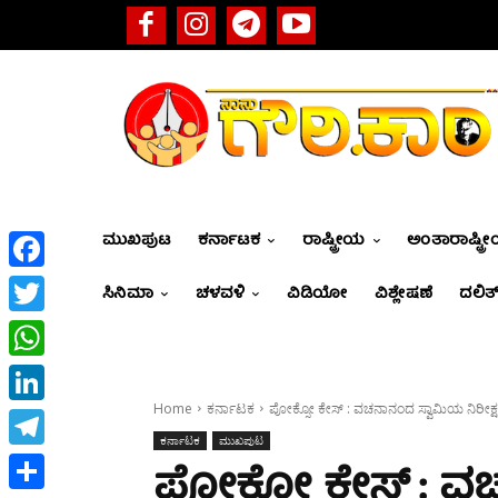
ಮುಖಪುಟ
ಕರ್ನಾಟಕ
ರಾಷ್ಟ್ರೀಯ
ಅಂತಾರಾಷ್ಟ್ರ
Facebook
ಸಿನಿಮಾ
ಚಳವಳಿ
ವಿಡಿಯೋ
ವಿಶ್ಲೇಷಣೆ
ದಲಿತ್
Twitter
WhatsApp
Home
ಕರ್ನಾಟಕ
ಪೋಕ್ಸೋ ಕೇಸ್ : ವಚನಾನಂದ ಸ್ವಾಮಿಯ ನಿರೀಕ್
LinkedIn
ಕರ್ನಾಟಕ
ಮುಖಪುಟ
Telegram
ಪೋಕ್ಸೋ ಕೇಸ್ : 