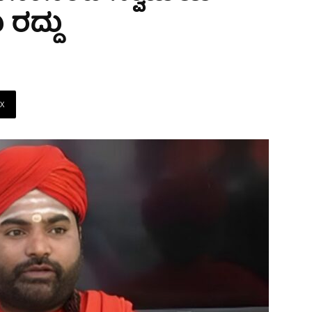
ರದ್ದು
X