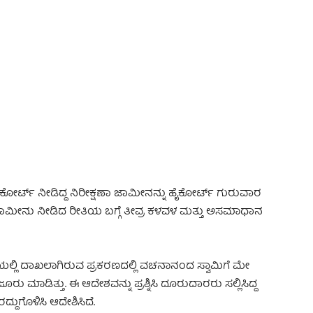
 Advertisement -
 ಕೋರ್ಟ್ ನೀಡಿದ್ದ ನಿರೀಕ್ಷಣಾ ಜಾಮೀನನ್ನು ಹೈಕೋರ್ಟ್ ಗುರುವಾರ
ರ್ಟ್ ಜಾಮೀನು ನೀಡಿದ ರೀತಿಯ ಬಗ್ಗೆ ತೀವ್ರ ಕಳವಳ ಮತ್ತು ಅಸಮಾಧಾನ
 ಅಡಿಯಲ್ಲಿ ದಾಖಲಾಗಿರುವ ಪ್ರಕರಣದಲ್ಲಿ ವಚನಾನಂದ ಸ್ವಾಮಿಗೆ ಮೇ
 ಮಾಡಿತ್ತು. ಈ ಆದೇಶವನ್ನು ಪ್ರಶ್ನಿಸಿ ದೂರುದಾರರು ಸಲ್ಲಿಸಿದ್ದ
ದುಗೊಳಿಸಿ ಆದೇಶಿಸಿದೆ.