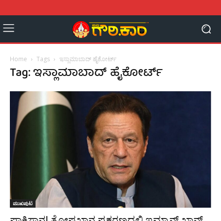
Home
Tags
ಇಸ್ಲಾಮಾಬಾದ್ ಹೈಕೋರ್ಟ್
Tag: ಇಸ್ಲಾಮಾಬಾದ್ ಹೈಕೋರ್ಟ್
ಮುಖಪುಟ
ಪಾಕಿಸ್ತಾನ| ತೋಷಖಾನ ಪ್ರಕರಣದಲ್ಲಿ ಇಮ್ರಾನ್ ಖಾನ್