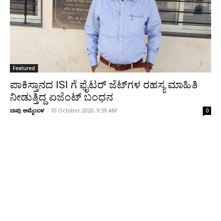
Featured
ಪಾಕಿಸ್ತಾನದ‌‌ ISI ಗೆ ಫೈಟರ್‌ ಜೆಟ್‌‌ಗಳ ರಹಸ್ಯ ಮಾಹಿತಿ
ನೀಡುತ್ತಿದ್ದ ಏಜೆಂಟ್ ಬಂಧನ
ಬಾಪು ಅಮ್ಮೆಂಬಳ
-
10 October 2020, 9:59 AM
0