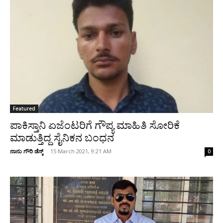
Featured
ಪಾಕಿಸ್ತಾನಿ ಏಜೆಂಟರಿಗೆ ಗೌಪ್ಯ ಮಾಹಿತಿ ಸೋರಿಕೆ
ಮಾಡುತ್ತಿದ್ದ ಸೈನಿಕನ ಬಂಧನ
ನಾನು ಗೌರಿ ಡೆಸ್ಕ್
-
15 March 2021, 9:21 AM
0