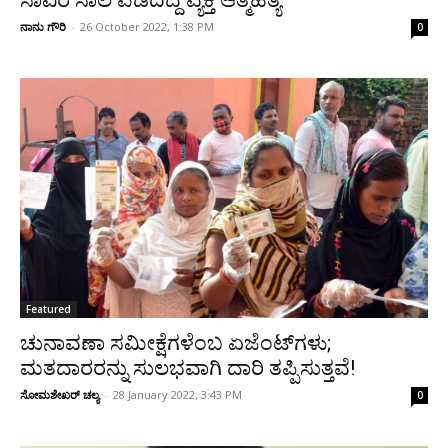
ಸಾವಿರ ಸಾಲ ಪಡೆದಿದ್ದ ವ್ಯಕ್ತಿ ಆತ್ಮಹತ್ಯೆ
ನಾನು ಗೌರಿ
-
26 October 2022, 1:38 PM
0
Featured
ಚುನಾವಣಾ ಸಮೀಕ್ಷೆಗಳೆಂಬ ಏಜೆಂಟ್‌ಗಳು;
ಮತದಾರರನ್ನು ಸುಲಭವಾಗಿ ದಾರಿ ತಪ್ಪಿಸುತ್ತವೆ!
ಸೋಮಶೇಖರ್ ಚಲ್ಯ
-
28 January 2022, 3:43 PM
0