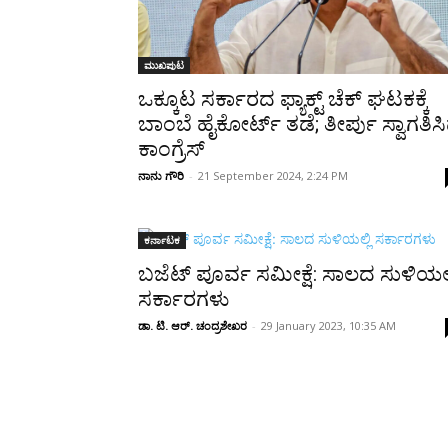
ಮುಖಪುಟ
ಒಕ್ಕೂಟ ಸರ್ಕಾರದ ಫ್ಯಾಕ್ಟ್‌ ಚೆಕ್ ಘಟಕಕ್ಕೆ
ಬಾಂಬೆ ಹೈಕೋರ್ಟ್ ತಡೆ; ತೀರ್ಪು ಸ್ವಾಗತಿಸ
ಕಾಂಗ್ರೆಸ್
ನಾನು ಗೌರಿ
-
21 September 2024, 2:24 PM
ಕರ್ನಾಟಕ
ಬಜೆಟ್ ಪೂರ್ವ ಸಮೀಕ್ಷೆ: ಸಾಲದ ಸುಳಿಯಲ್
ಸರ್ಕಾರಗಳು
ಡಾ. ಟಿ. ಆರ್. ಚಂದ್ರಶೇಖರ
-
29 January 2023, 10:35 AM