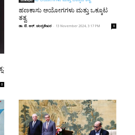
ಹಣಕಾಸು ಆಯೋಗಗಳು ಮತ್ತು ಒಕ್ಕೂಟ
ತತ್ವ
ಡಾ. ಟಿ. ಆರ್. ಚಂದ್ರಶೇಖರ
-
13 November 2024, 3:17 PM
0
ನ:
0