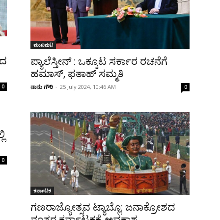
ಮುಖಪುಟ
ಿದ
ಪ್ಯಾಲೆಸ್ತೀನ್ : ಒಕ್ಕೂಟ ಸರ್ಕಾರ ರಚನೆಗೆ
ಹಮಾಸ್, ಫತಾಹ್ ಸಮ್ಮತಿ
0
ನಾನು ಗೌರಿ
-
25 July 2024, 10:46 AM
0
ಲಿ
0
ಕರ್ನಾಟಕ
ಗಣರಾಜ್ಯೋತ್ಸವ ಟ್ಯಾಬ್ಲೊ: ಜನಾಕ್ರೋಶದ
ನಂತರ ಕರ್ನಾಟಕಕ್ಕೆ ಅವಕಾಶ