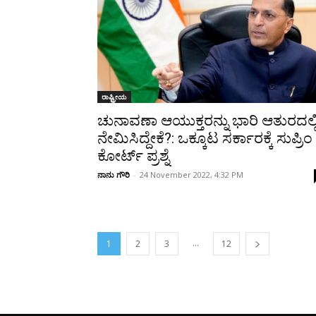
ರಾಷ್ಟ್ರೀಯ
ಚುನಾವಣಾ ಆಯುಕ್ತರನ್ನು ಭಾರಿ ಆತುರದಲ್ಲ
ನೇಮಿಸಿದ್ದೇಕೆ?: ಒಕ್ಕೂಟ ಸರ್ಕಾರಕ್ಕೆ ಸುಪ್ರಿಂ
ಕೋರ್ಟ್ ಪ್ರಶ್ನೆ
ನಾನು ಗೌರಿ
-
24 November 2022, 4:32 PM
...
1
2
3
12