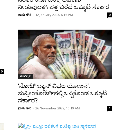
ನೀಡುವುದಾಗಿ ಪತ್ರ ಬರೆದ ಒಕ್ಕೂಟ ಸರ್ಕಾರ
ನಾನು ಗೌರಿ
-
12 January 2023, 6:15 PM
0
0
ಮುಖಪುಟ
‘ನೋಟ್‌ ಬ್ಯಾನ್ ವಿಫಲ ಯೋಜನೆ’:
ಸುಪ್ರೀಂಕೋರ್ಟ್‌ನಲ್ಲಿ ಒಪ್ಪಿಕೊಂಡ ಒಕ್ಕೂಟ
ಸರ್ಕಾರ?
ನಾನು ಗೌರಿ
-
26 November 2022, 10:19 AM
1