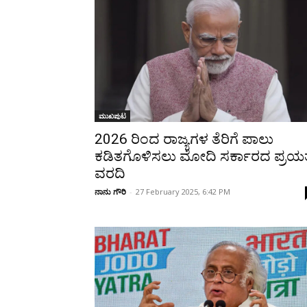
Share
ಮುಖಪುಟ
2026 ರಿಂದ ರಾಜ್ಯಗಳ ತೆರಿಗೆ ಪಾಲು
ಕಡಿತಗೊಳಿಸಲು ಮೋದಿ ಸರ್ಕಾರದ ಪ್ರಯತ್
ವರದಿ
ನಾನು ಗೌರಿ
-
27 February 2025, 6:42 PM