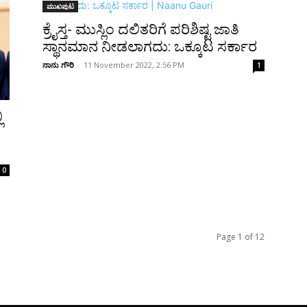
ಮುಖಪುಟ
ಕ್ರೈಸ್ತ- ಮುಸ್ಲಿಂ ದಲಿತರಿಗೆ ಪರಿಶಿಷ್ಟ ಜಾತಿ
ಸ್ಥಾನಮಾನ ನೀಡಲಾಗದು: ಒಕ್ಕೂಟ ಸರ್ಕಾರ
ನಾನು ಗೌರಿ
-
11 November 2022, 2:56 PM
1
ಿ
0
Page 1 of 12