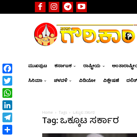
ಮುಖಪುಟ
ಕರ್ನಾಟಕ
ರಾಷ್ಟ್ರೀಯ
ಅಂತಾರಾಷ್ಟ್ರ
Facebook
ಸಿನಿಮಾ
ಚಳವಳಿ
ವಿಡಿಯೋ
ವಿಶ್ಲೇಷಣೆ
ದಲಿತ್
Twitter
WhatsApp
Home
Tags
ಒಕ್ಕೂಟ ಸರ್ಕಾರ
LinkedIn
Tag: ಒಕ್ಕೂಟ ಸರ್ಕಾರ
Telegram