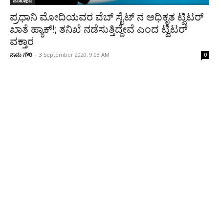
ಮುಖಪುಟ
ಪ್ರಧಾನಿ ಮೋದಿಯವರ ವೆಬ್ ಸೈಟ್ ನ ಅಧಿಕೃತ ಟ್ವಿಟರ್
ಖಾತೆ ಹ್ಯಾಕ್!; ತನಿಖೆ ನಡೆಸುತ್ತಿದ್ದೇವೆ ಎಂದ ಟ್ವಿಟರ್
ವಕ್ತಾರ
ನಾನು ಗೌರಿ
-
3 September 2020, 9:03 AM
0