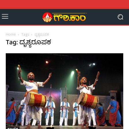
Home
Tags
ದೃಶ್ಯರೂಪಕ
Tag: ದೃಶ್ಯರೂಪಕ
ಕರ್ನಾಟಕ