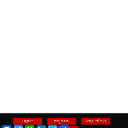
English
ನಮ್ಮ ಕುರಿತು
ನೀವೂ ಬರೆಯಿರಿ
Facebook
Twitter
WhatsApp
LinkedIn
Telegram
Share