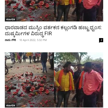
ಕರ್ನಾಟಕ
ಧಾರವಾಡದ ಮುಸ್ಲಿಂ ವರ್ತಕನ ಕಲ್ಲಂಗಡಿ ಹಣ್ಣು ಧ್ವಂಸ:
ದುಷ್ಕರ್ಮಿಗಳ ವಿರುದ್ಧ FIR
ನಾನು ಗೌರಿ
-
10 April 2022, 5:32 PM
2
ಕರ್ನಾಟಕ