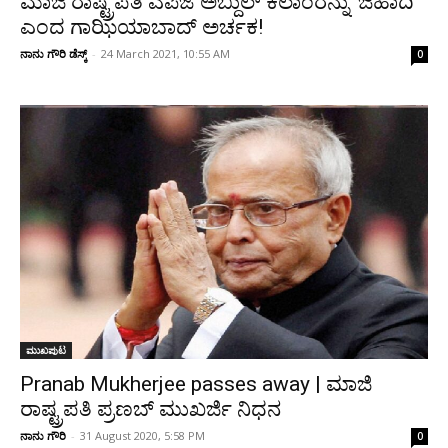
ಮಾಜಿ ರಾಷ್ಟ್ರಪತಿ ಎಪಿಜೆ ಅಬ್ದುಲ್ ಕಲಾಂರನ್ನು ‘ಜಿಹಾದಿ’
ಎಂದ ಗಾಝಿಯಾಬಾದ್ ಅರ್ಚಕ!
ನಾನು ಗೌರಿ ಡೆಸ್ಕ್
-
24 March 2021, 10:55 AM
0
ಮುಖಪುಟ
Pranab Mukherjee passes away | ಮಾಜಿ
ರಾಷ್ಟ್ರಪತಿ ಪ್ರಣಬ್ ಮುಖರ್ಜಿ ನಿಧನ
ನಾನು ಗೌರಿ
-
31 August 2020, 5:58 PM
0