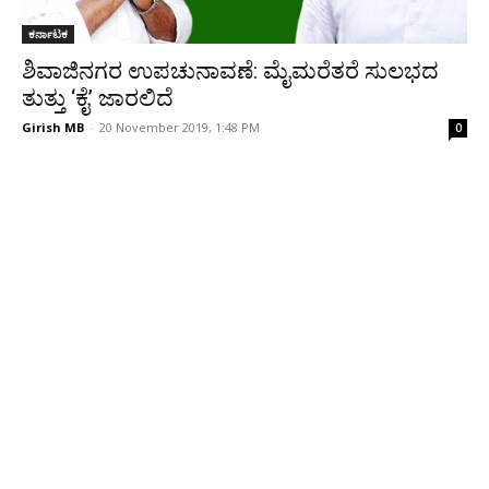
ಕರ್ನಾಟಕ
ಶಿವಾಜಿನಗರ ಉಪಚುನಾವಣೆ: ಮೈಮರೆತರೆ ಸುಲಭದ
ತುತ್ತು ‘ಕೈ’ ಜಾರಲಿದೆ
Girish MB
-
20 November 2019, 1:48 PM
0