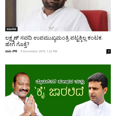
ಕರ್ನಾಟಕ
ಲಕ್ಷ್ಮಣ್‌ ಸವದಿ ಉಪಮುಖ್ಯಮಂತ್ರಿ ಪಟ್ಟಕ್ಕಿಲ್ಲ ಕಂಟಕ.
ಹೇಗೆ ಗೊತ್ತೆ?
ನಾನು ಗೌರಿ
-
9 December 2019, 1:22 PM
0