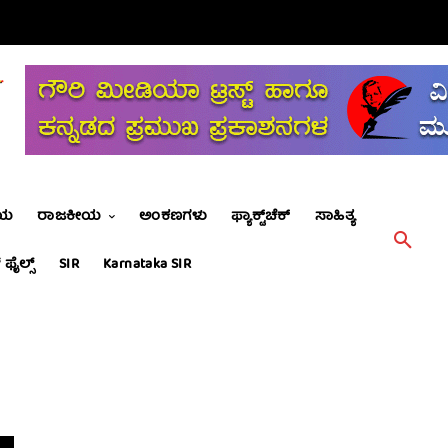
ೀಯ
ರಾಜಕೀಯ
ಅಂಕಣಗಳು
ಫ್ಯಾಕ್ಟ್‌ಚೆಕ್
ಸಾಹಿತ್ಯ
 ಫೈಲ್ಸ್
SIR
Karnataka SIR