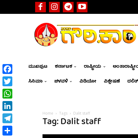
ಮುಖಪುಟ
ಕರ್ನಾಟಕ
ರಾಷ್ಟ್ರೀಯ
ಅಂತಾರಾಷ್ಟ್ರ
Facebook
ಸಿನಿಮಾ
ಚಳವಳಿ
ವಿಡಿಯೋ
ವಿಶ್ಲೇಷಣೆ
ದಲಿತ್
Twitter
WhatsApp
Home
Tags
Dalit staff
LinkedIn
Tag: Dalit staff
Telegram