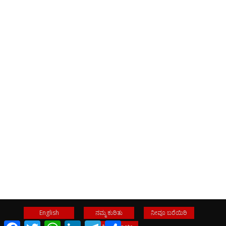
English
ನಮ್ಮ ಕುರಿತು
ನೀವೂ ಬರೆಯಿರಿ
Facebook
Twitter
WhatsApp
LinkedIn
Telegram
Share