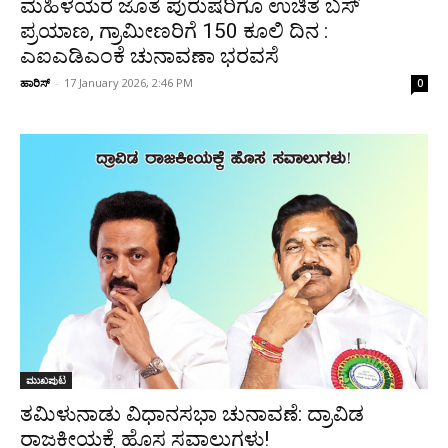
ಮಹಿಳೆಯರ ಜೊತೆ ಪುರುಷರಿಗೂ ಉಚಿತ ಬಸ್‌
ಪ್ರಯಾಣ, ಗ್ರಾಮೀಣರಿಗೆ 150 ಕೂಲಿ ದಿನ :
ಎಐಎಡಿಎಂಕೆ ಚುನಾವಣಾ ಭರವಸೆ
ಹಾರಿಸ್
-
17 January 2026, 2:46 PM
0
ಮುಖಪುಟ
ತಮಿಳುನಾಡು ವಿಧಾನಸಭಾ ಚುನಾವಣೆ: ದ್ರಾವಿಡ
ರಾಜಕೀಯಕ್ಕೆ ಹೊಸ ಸವಾಲುಗಳು!