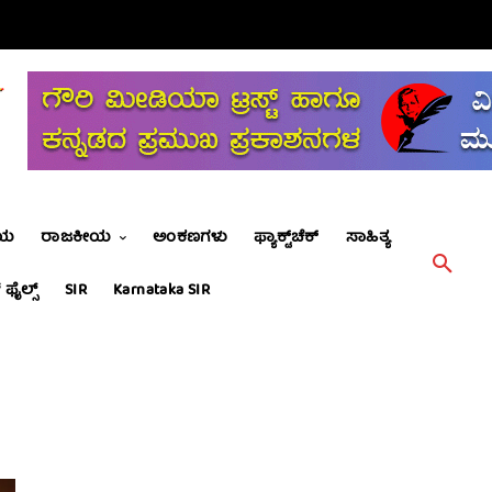
ೀಯ
ರಾಜಕೀಯ
ಅಂಕಣಗಳು
ಫ್ಯಾಕ್ಟ್‌ಚೆಕ್
ಸಾಹಿತ್ಯ
 ಫೈಲ್ಸ್
SIR
Karnataka SIR