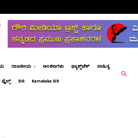
ೀಯ
ರಾಜಕೀಯ
ಅಂಕಣಗಳು
ಫ್ಯಾಕ್ಟ್‌ಚೆಕ್
ಸಾಹಿತ್ಯ
 ಫೈಲ್ಸ್
SIR
Karnataka SIR