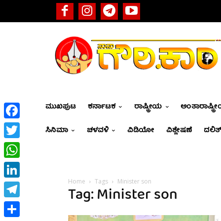
ಮುಖಪುಟ
ಕರ್ನಾಟಕ
ರಾಷ್ಟ್ರೀಯ
ಅಂತಾರಾಷ್ಟ್ರ
Facebook
ಸಿನಿಮಾ
ಚಳವಳಿ
ವಿಡಿಯೋ
ವಿಶ್ಲೇಷಣೆ
ದಲಿತ್
Twitter
WhatsApp
Home
Tags
Minister son
LinkedIn
Tag: Minister son
Telegram