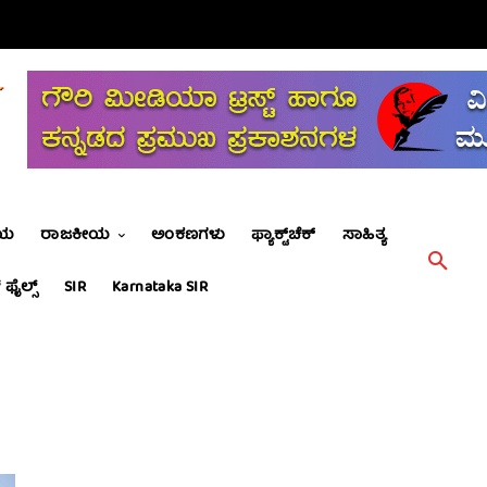
ೀಯ
ರಾಜಕೀಯ
ಅಂಕಣಗಳು
ಫ್ಯಾಕ್ಟ್‌ಚೆಕ್
ಸಾಹಿತ್ಯ
 ಫೈಲ್ಸ್
SIR
Karnataka SIR