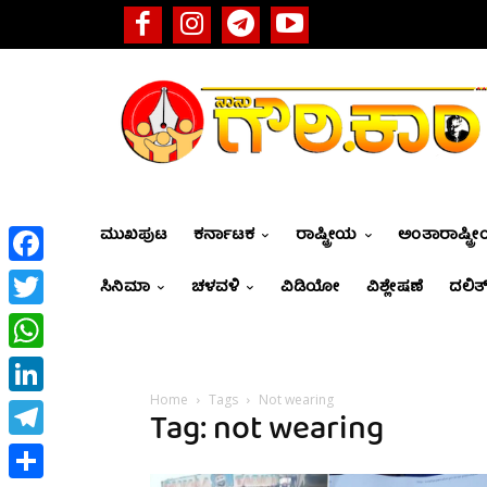
ಮುಖಪುಟ
ಕರ್ನಾಟಕ
ರಾಷ್ಟ್ರೀಯ
ಅಂತಾರಾಷ್ಟ್ರ
Facebook
ಸಿನಿಮಾ
ಚಳವಳಿ
ವಿಡಿಯೋ
ವಿಶ್ಲೇಷಣೆ
ದಲಿತ್
Twitter
WhatsApp
Home
Tags
Not wearing
LinkedIn
Tag: not wearing
Telegram