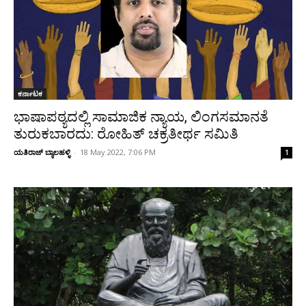
ಕರ್ನಾಟಕ
ಭಾಷಾಪಠ್ಯದಲ್ಲಿ ಸಾಮಾಜಿಕ ನ್ಯಾಯ, ಲಿಂಗಸಮಾನತೆ
ತುರುಕಬಾರದು: ರೋಹಿತ್‌ ಚಕ್ರತೀರ್ಥ ಸಮಿತಿ
ಯತಿರಾಜ್ ಬ್ಯಾಲಹಳ್ಳಿ
-
18 May 2022, 7:06 PM
1