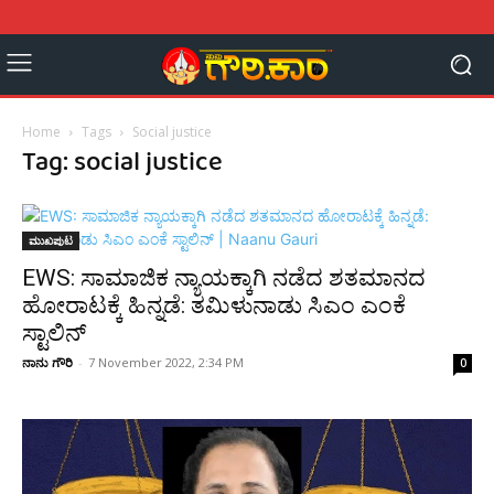
Home
Tags
Social justice
Tag: social justice
ಮುಖಪುಟ
EWS: ಸಾಮಾಜಿಕ ನ್ಯಾಯಕ್ಕಾಗಿ ನಡೆದ ಶತಮಾನದ
ಹೋರಾಟಕ್ಕೆ ಹಿನ್ನಡೆ: ತಮಿಳುನಾಡು ಸಿಎಂ ಎಂಕೆ
ಸ್ಟಾಲಿನ್
ನಾನು ಗೌರಿ
-
7 November 2022, 2:34 PM
0