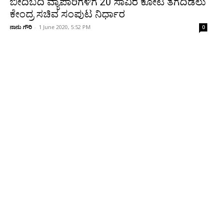
ಬೀದಿಬದಿ ವ್ಯಾಪಾರಿಗಳಿಗೆ 20 ಸಾವಿರ ಕೋಟಿ ತೆಗೆದಿಡಲು
ಕೇಂದ್ರ ಸಚಿವ ಸಂಪುಟ ನಿರ್ಧಾರ
ನಾನು ಗೌರಿ
-
1 June 2020, 5:52 PM
0