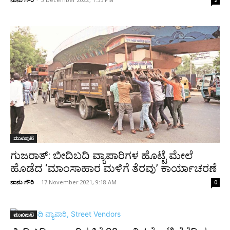
2
ಮುಖಪುಟ
ಗುಜರಾತ್‌: ಬೀದಿಬದಿ ವ್ಯಾಪಾರಿಗಳ ಹೊಟ್ಟೆ ಮೇಲೆ
ಹೊಡೆದ ‘ಮಾಂಸಾಹಾರ ಮಳಿಗೆ ತೆರವು’ ಕಾರ್ಯಾಚರಣೆ
ನಾನು ಗೌರಿ
-
17 November 2021, 9:18 AM
0
ಮುಖಪುಟ