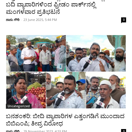
ಬದಿ ವ್ಯಾಪಾರಿಗಳಿಂದ ಫ್ರೀಡಂ ಪಾರ್ಕ್‌ನಲ್ಲಿ
ಮಂಗಳವಾರ ಪ್ರತಿಭಟನೆ
ನಾನು ಗೌರಿ
-
23 June 2025, 5:44 PM
0
Uncategorized
ಬನಶಂಕರಿ: ಬೀದಿ ವ್ಯಾಪಾರಿಗಳ ಎತ್ತಂಗಡಿಗೆ ಮುಂದಾದ
ಬಿಬಿಎಂಪಿ; ತೀವ್ರ ವಿರೋಧ
ನಾನು ಗೌರಿ
-
29 November 2023, 4:53 PM
0