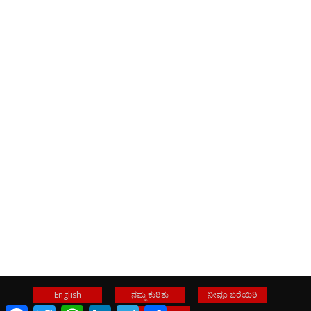
English
ನಮ್ಮ ಕುರಿತು
ನೀವೂ ಬರೆಯಿರಿ
Facebook
Twitter
WhatsApp
LinkedIn
Telegram
Share