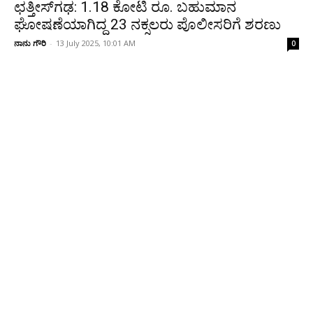
ಛತ್ತೀಸ್‌ಗಢ: 1.18 ಕೋಟಿ ರೂ. ಬಹುಮಾನ
ಘೋಷಣೆಯಾಗಿದ್ದ 23 ನಕ್ಸಲರು ಪೊಲೀಸರಿಗೆ ಶರಣು
ನಾನು ಗೌರಿ
-
13 July 2025, 10:01 AM
0