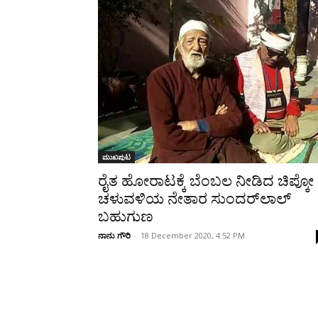
Share
ಮುಖಪುಟ
ರೈತ ಹೋರಾಟಕ್ಕೆ ಬೆಂಬಲ ನೀಡಿದ ಚಿಪ್ಕೋ
ಚಳುವಳಿಯ ನೇತಾರ ಸುಂದರ್‌ಲಾಲ್
ಬಹುಗುಣ
ನಾನು ಗೌರಿ
-
18 December 2020, 4:52 PM