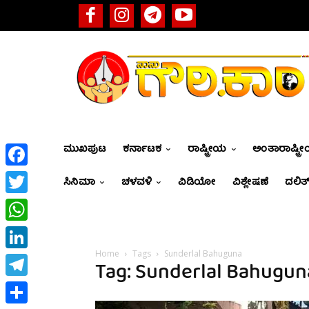
ಮುಖಪುಟ
ಕರ್ನಾಟಕ
ರಾಷ್ಟ್ರೀಯ
ಅಂತಾರಾಷ್ಟ್ರ
Facebook
ಸಿನಿಮಾ
ಚಳವಳಿ
ವಿಡಿಯೋ
ವಿಶ್ಲೇಷಣೆ
ದಲಿತ್
Twitter
WhatsApp
Home
Tags
Sunderlal Bahuguna
LinkedIn
Tag: Sunderlal Bahugun
Telegram